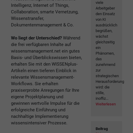
viele
Intelligenz, Internet of Things,
Arbeitgeber
Collaboration, smarte Vernetzung,
den Einsatz
Wissenstransfer,
von KI
Dokumentenmanagement & Co.
ausdrücklich
begrüßen,
wächst
Wo liegt der Unterschied?
Während
gleichzeitig
die frei verfügbaren Inhalte auf
ein
wissensmanagement.net ein gutes
Phänomen,
Basis- und Überblickswissen bieten,
das
erhalten Sie mit den WISSENplus-
zunehmend
Artikeln einen tieferen Einblick in
zur
strategischen
relevante Wissensmanagement-
Herausforderung
Workflows. Sie erhalten
wird: die
praxiserprobte Anregungen für Ihre
stille,
eigene Projektplanung und
inoffiz...
gewinnen wertvolle Impulse für die
Weiterlesen
erfolgreiche Einführung und
nachhaltige Implementierung
wissensintensiver Prozesse.
Beitrag