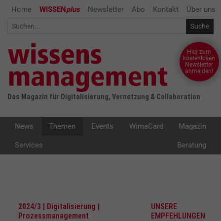
Home
WISSEN
plus
Newsletter
Abo
Kontakt
Über uns
Hier zum
kostenlosen
Newsletter
anmelden!
Das Magazin für Digitalisierung, Vernetzung & Collaboration
News
Themen
Events
WimaCard
Magazin
Services
Beratung
2024/3 | Digitalisierung |
UNSERE
Prozessmanagement
EMPFEHLUNGEN