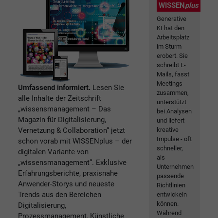
WISSEN
plus
Generative
KI hat den
Arbeitsplatz
im Sturm
erobert. Sie
schreibt E-
Mails, fasst
Meetings
Umfassend informiert.
Lesen Sie
zusammen,
alle Inhalte der Zeitschrift
unterstützt
„wissensmanagement – Das
bei Analysen
Magazin für Digitalisierung,
und liefert
Vernetzung & Collaboration“ jetzt
kreative
Impulse - oft
schon vorab mit WISSENplus – der
schneller,
digitalen Variante von
als
„wissensmanagement“. Exklusive
Unternehmen
Erfahrungsberichte, praxisnahe
passende
Anwender-Storys und neueste
Richtlinien
Trends aus den Bereichen
entwickeln
können.
Digitalisierung,
Während
Prozessmanagement, Künstliche