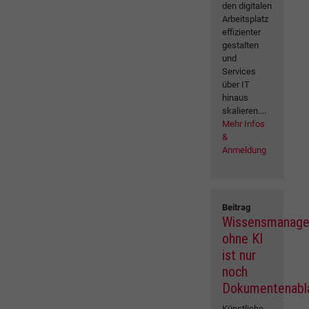
den digitalen
Arbeitsplatz
effizienter
gestalten
und
Services
über IT
hinaus
skalieren....
Mehr Infos
&
Anmeldung
Beitrag
Wissensmanag
ohne KI
ist nur
noch
Dokumentenabl
Künstliche