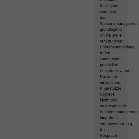
Intelligenz
verändert
das
Wissensmanagement
grundlegend.
An die Stelle
strukturierter
Dokumentenablage
treten
zunehmend
produktive
Assistenzsysteme.
Nur durch
ein solches
KI-gestützte
Upgrade
bleibt das
organisationale
Wissensmanagement
langfristig
wettbewerbsfähig.
Im
Gespräch