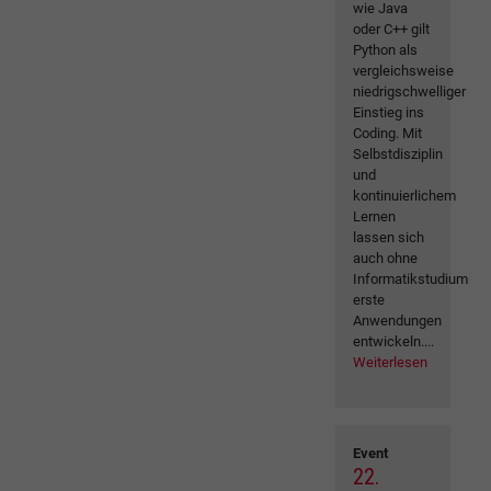
wie Java
oder C++ gilt
Python als
vergleichsweise
niedrigschwelliger
Einstieg ins
Coding. Mit
Selbstdisziplin
und
kontinuierlichem
Lernen
lassen sich
auch ohne
Informatikstudium
erste
Anwendungen
entwickeln....
Weiterlesen
Event
22.