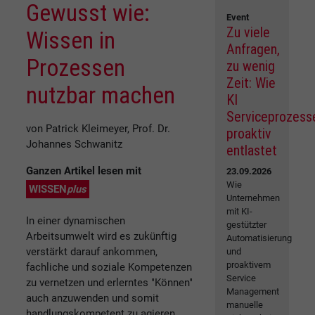
Gewusst wie:
Event
Zu viele
Wissen in
Anfragen,
Prozessen
zu wenig
Zeit: Wie
nutzbar machen
KI
Serviceprozess
von Patrick Kleimeyer, Prof. Dr.
proaktiv
Johannes Schwanitz
entlastet
Ganzen Artikel lesen mit
23.09.2026
Wie
WISSEN
plus
Unternehmen
mit KI-
In einer dynamischen
gestützter
Arbeitsumwelt wird es zukünftig
Automatisierung
verstärkt darauf ankommen,
und
proaktivem
fachliche und soziale Kompetenzen
Service
zu vernetzen und erlerntes "Können"
Management
auch anzuwenden und somit
manuelle
handlungskompetent zu agieren.