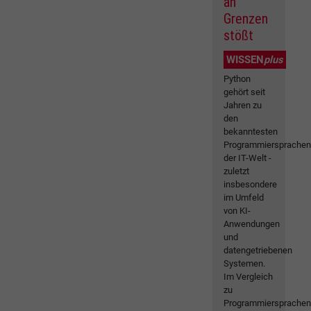
an
Grenzen
stößt
WISSEN
plus
Python
gehört seit
Jahren zu
den
bekanntesten
Programmiersprache
der IT-Welt -
zuletzt
insbesondere
im Umfeld
von KI-
Anwendungen
und
datengetriebenen
Systemen.
Im Vergleich
zu
Programmiersprache