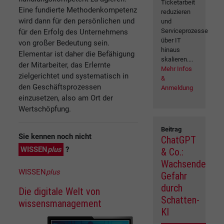
Ticketarbeit
Eine fundierte Methodenkompetenz
reduzieren
wird dann für den persönlichen und
und
Serviceprozesse
für den Erfolg des Unternehmens
über IT
von großer Bedeutung sein.
hinaus
Elementar ist daher die Befähigung
skalieren....
der Mitarbeiter, das Erlernte
Mehr Infos
zielgerichtet und systematisch in
&
den Geschäftsprozessen
Anmeldung
einzusetzen, also am Ort der
Wertschöpfung.
Beitrag
Sie kennen noch nicht
ChatGPT
WISSEN
plus
?
& Co.:
Wachsende
WISSEN
plus
Gefahr
durch
Die digitale Welt von
Schatten-
wissensmanagement
KI