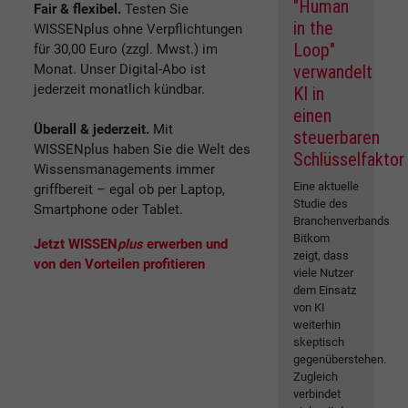
"Human
Fair & flexibel.
Testen Sie
in the
WISSENplus ohne Verpflichtungen
Loop"
für 30,00 Euro (zzgl. Mwst.) im
Monat. Unser Digital-Abo ist
verwandelt
jederzeit monatlich kündbar.
KI in
einen
Überall & jederzeit.
Mit
steuerbaren
WISSENplus haben Sie die Welt des
Schlüsselfaktor
Wissensmanagements immer
Eine aktuelle
griffbereit – egal ob per Laptop,
Studie des
Smartphone oder Tablet.
Branchenverbands
Bitkom
Jetzt WISSEN
plus
erwerben und
zeigt, dass
von den Vorteilen profitieren
viele Nutzer
dem Einsatz
von KI
weiterhin
skeptisch
gegenüberstehen.
Zugleich
verbindet