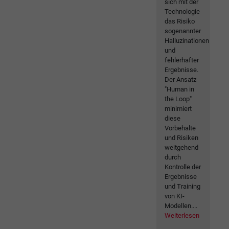
sich mit der
Technologie
das Risiko
sogenannter
Halluzinationen
und
fehlerhafter
Ergebnisse.
Der Ansatz
"Human in
the Loop"
minimiert
diese
Vorbehalte
und Risiken
weitgehend
durch
Kontrolle der
Ergebnisse
und Training
von KI-
Modellen....
Weiterlesen