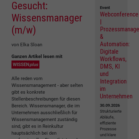
Gesucht:
Event
Webconference
Wissensmanager
|
(m/w)
Prozessmanag
&
Automation:
von Elka Sloan
Digitale
Ganzen Artikel lesen mit
Workflows,
WISSEN
plus
DMS, KI
und
Alle reden vom
Integration
Wissensmanagement - aber selten
im
gibt es konkrete
Unternehmen
Stellenbeschreibungen für diesen
Bereich. Wissensmanager, die im
30.09.2026
Strukturierte
Unternehmen ausschließlich für
Abläufe,
Wissensmanagement zuständig
effiziente
sind, gibt es in Reinkultur
Prozesse
hauptsächlich bei den
und klare