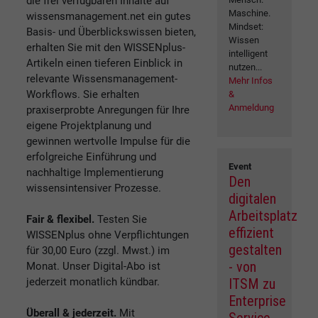
die frei verfügbaren Inhalte auf
Maschine.
wissensmanagement.net ein gutes
Mindset:
Basis- und Überblickswissen bieten,
Wissen
erhalten Sie mit den WISSENplus-
intelligent
Artikeln einen tieferen Einblick in
nutzen...
relevante Wissensmanagement-
Mehr Infos
Workflows. Sie erhalten
&
Anmeldung
praxiserprobte Anregungen für Ihre
eigene Projektplanung und
gewinnen wertvolle Impulse für die
erfolgreiche Einführung und
Event
nachhaltige Implementierung
Den
wissensintensiver Prozesse.
digitalen
Arbeitsplatz
Fair & flexibel.
Testen Sie
effizient
WISSENplus ohne Verpflichtungen
gestalten
für 30,00 Euro (zzgl. Mwst.) im
- von
Monat. Unser Digital-Abo ist
jederzeit monatlich kündbar.
ITSM zu
Enterprise
Überall & jederzeit.
Mit