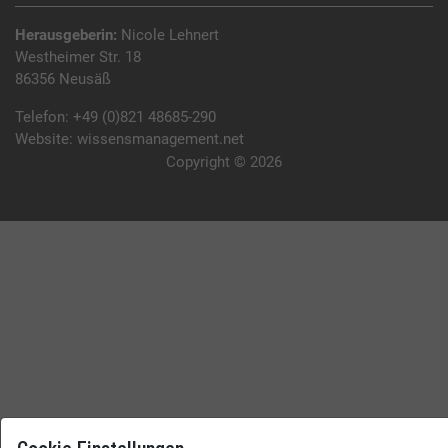
Herausgeberin:
Nicole Lehnert
Westheimer Str. 18
86356 Neusäß
Telefon:
+49 (0)821 48685-290
Website:
wissensmanagement.net
Copyright © 2026