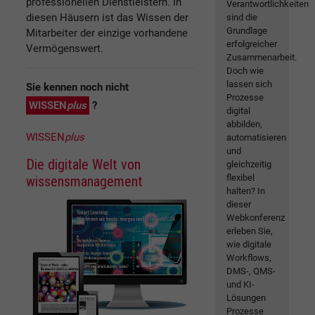
professionellen Dienstleistern. In
Verantwortlichkeiten
diesen Häusern ist das Wissen der
sind die
Grundlage
Mitarbeiter der einzige vorhandene
erfolgreicher
Vermögenswert.
Zusammenarbeit.
Doch wie
lassen sich
Sie kennen noch nicht
Prozesse
WISSEN
plus
?
digital
abbilden,
WISSEN
plus
automatisieren
und
Die digitale Welt von
gleichzeitig
flexibel
wissensmanagement
halten? In
dieser
Webkonferenz
erleben Sie,
wie digitale
Workflows,
DMS-, QMS-
und KI-
Lösungen
Prozesse