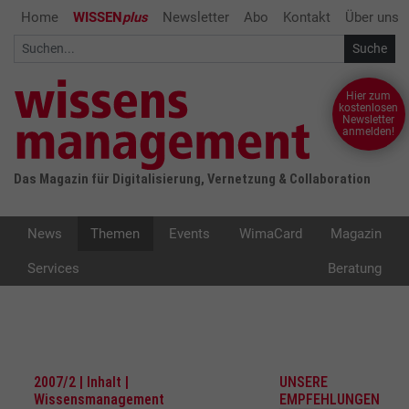
Home
WISSEN
plus
Newsletter
Abo
Kontakt
Über uns
Hier zum
kostenlosen
Newsletter
anmelden!
Das Magazin für Digitalisierung, Vernetzung & Collaboration
News
Themen
Events
WimaCard
Magazin
Services
Beratung
2007/2 | Inhalt |
UNSERE
Wissensmanagement
EMPFEHLUNGEN