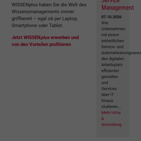
Service
WISSENplus haben Sie die Welt des
Management
Wissensmanagements immer
07.10.2026
griffbereit – egal ob per Laptop,
Wie
Smartphone oder Tablet.
Unternehmen
mit einem
Jetzt WISSEN
plus
erwerben und
einheitlichen
von den Vorteilen profitieren
Service- und
Automatisierungsansa
den digitalen
Arbeitsplatz
effizienter
gestalten
und
Services
über IT
hinaus
skalieren....
Mehr Infos
&
Anmeldung