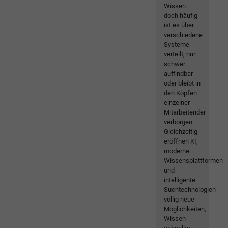
Wissen –
doch häufig
ist es über
verschiedene
Systeme
verteilt, nur
schwer
auffindbar
oder bleibt in
den Köpfen
einzelner
Mitarbeitender
verborgen.
Gleichzeitig
eröffnen KI,
moderne
Wissensplattformen
und
intelligente
Suchtechnologien
völlig neue
Möglichkeiten,
Wissen