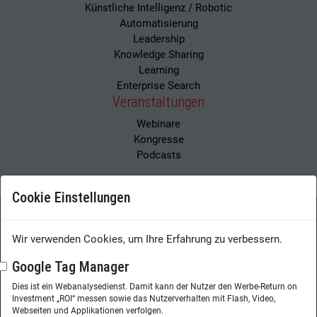
Künstliche Intelligenz / Robotic
Automatisierung
Leadership
Knowledge Sharing
Learning
Enterprise Search
Veranstaltungen
Webinare
Kongresse
Podcasts
Cookie Einstellungen
Wir verwenden Cookies, um Ihre Erfahrung zu verbessern.
Wissensmanagement Magazin
Impressum
Datenschutzerklärung
Datenschutz
Google Tag Manager
Dies ist ein Webanalysedienst. Damit kann der Nutzer den Werbe-Return on
Herausgeberin:
Nicole Lehnert
Investment „ROI“ messen sowie das Nutzerverhalten mit Flash, Video,
Westheimer Str. 18
Webseiten und Applikationen verfolgen.