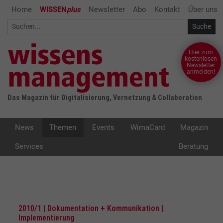
Home
WISSEN
plus
Newsletter
Abo
Kontakt
Über uns
Hier zum
kostenlosen
Newsletter
anmelden!
Das Magazin für Digitalisierung, Vernetzung & Collaboration
News
Themen
Events
WimaCard
Magazin
Services
Beratung
2010/1 | Dokumentation + Kommunikation |
Implementierung