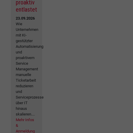
proaktiv
entlastet
23.09.2026
Wie
Unternehmen
mit KI-
gestützter
Automatisierung
und
proaktivem
Service
Management
manuelle
Ticketarbeit
reduzieren
und
Serviceprozesse
über IT
hinaus
skalieren....
Mehr Infos
&
Anmeldung