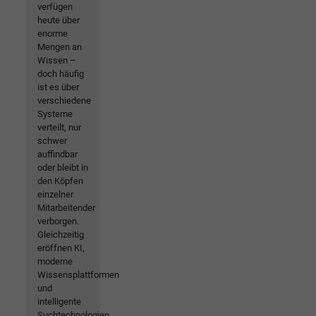
verfügen
heute über
enorme
Mengen an
Wissen –
doch häufig
ist es über
verschiedene
Systeme
verteilt, nur
schwer
auffindbar
oder bleibt in
den Köpfen
einzelner
Mitarbeitender
verborgen.
Gleichzeitig
eröffnen KI,
moderne
Wissensplattformen
und
intelligente
Suchtechnologien