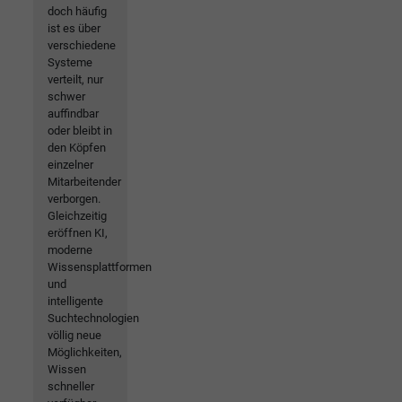
doch häufig
ist es über
verschiedene
Systeme
verteilt, nur
schwer
auffindbar
oder bleibt in
den Köpfen
einzelner
Mitarbeitender
verborgen.
Gleichzeitig
eröffnen KI,
moderne
Wissensplattformen
und
intelligente
Suchtechnologien
völlig neue
Möglichkeiten,
Wissen
schneller