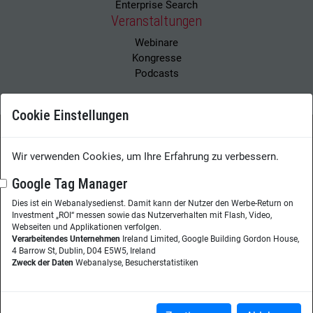
Enterprise Search
Veranstaltungen
Webinare
Kongresse
Podcasts
Cookie Einstellungen
Wir verwenden Cookies, um Ihre Erfahrung zu verbessern.
Wissensmanagement Magazin
Impressum
Datenschutzerklärung
Datenschutz
Google Tag Manager
Dies ist ein Webanalysedienst. Damit kann der Nutzer den Werbe-Return on
Herausgeberin:
Nicole Lehnert
Investment „ROI“ messen sowie das Nutzerverhalten mit Flash, Video,
Westheimer Str. 18
Webseiten und Applikationen verfolgen.
Verarbeitendes Unternehmen
Ireland Limited, Google Building Gordon House,
86356 Neusäß
4 Barrow St, Dublin, D04 E5W5, Ireland
Zweck der Daten
Webanalyse, Besucherstatistiken
Telefon:
+49 (0)821 48685-290
Website:
wissensmanagement.net
Copyright © 2026