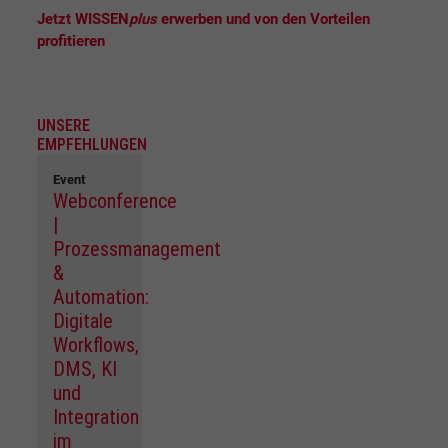
Jetzt WISSEN
plus
erwerben und von den Vorteilen
profitieren
UNSERE
EMPFEHLUNGEN
Event
Webconference
|
Prozessmanagement
&
Automation:
Digitale
Workflows,
DMS, KI
und
Integration
im