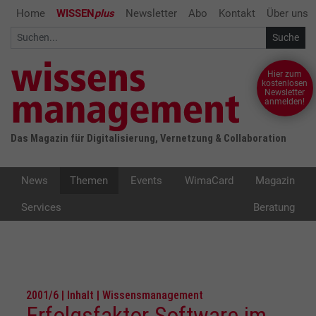
Home
WISSEN
plus
Newsletter
Abo
Kontakt
Über uns
Hier zum
kostenlosen
Newsletter
anmelden!
Das Magazin für Digitalisierung, Vernetzung & Collaboration
News
Themen
Events
WimaCard
Magazin
Services
Beratung
2001/6 | Inhalt | Wissensmanagement
Erfolgsfaktor Software im