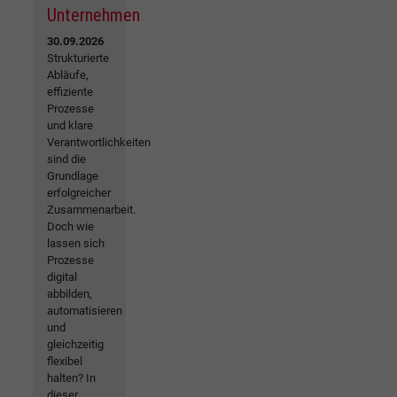
Unternehmen
30.09.2026
Strukturierte
Abläufe,
effiziente
Prozesse
und klare
Verantwortlichkeiten
sind die
Grundlage
erfolgreicher
Zusammenarbeit.
Doch wie
lassen sich
Prozesse
digital
abbilden,
automatisieren
und
gleichzeitig
flexibel
halten? In
dieser