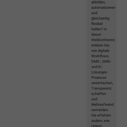
abbilden,
automatisieren
und
gleichzeitig
flexibel
halten? In
dieser
Webkonferenz
erleben Sie,
wie digitale
Workflows,
DMS-, QMS-
und KI-
Lösungen
Prozesse
vereinfachen,
Transparenz
schaffen
und
Mehraufwand
vermeiden.
Sie erfahren
zudem, wie
Untern...