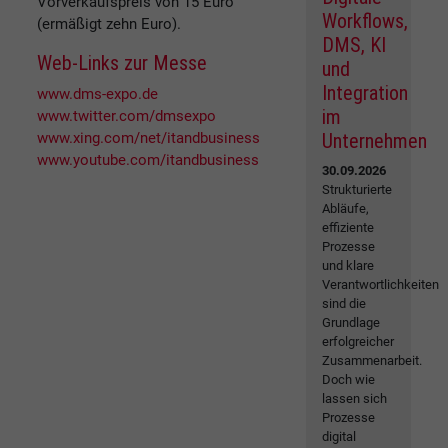
Vorverkaufspreis von 15 Euro
Workflows,
(ermäßigt zehn Euro).
DMS, KI
Web-Links zur Messe
und
Integration
www.dms-expo.de
im
www.twitter.com/dmsexpo
www.xing.com/net/itandbusiness
Unternehmen
www.youtube.com/itandbusiness
30.09.2026
Strukturierte
Abläufe,
effiziente
Prozesse
und klare
Verantwortlichkeiten
sind die
Grundlage
erfolgreicher
Zusammenarbeit.
Doch wie
lassen sich
Prozesse
digital