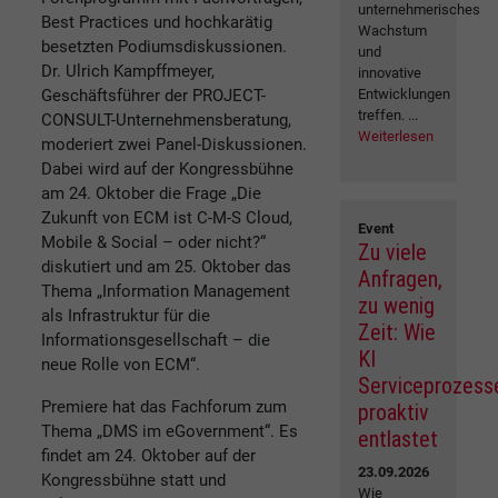
unternehmerisches
Best Practices und hochkarätig
Wachstum
besetzten Podiumsdiskussionen.
und
Dr. Ulrich Kampffmeyer,
innovative
Geschäftsführer der PROJECT-
Entwicklungen
treffen. ...
CONSULT-Unternehmensberatung,
Weiterlesen
moderiert zwei Panel-Diskussionen.
Dabei wird auf der Kongressbühne
am 24. Oktober die Frage „Die
Zukunft von ECM ist C-M-S Cloud,
Event
Mobile & Social – oder nicht?“
Zu viele
diskutiert und am 25. Oktober das
Anfragen,
Thema „Information Management
zu wenig
als Infrastruktur für die
Zeit: Wie
Informationsgesellschaft – die
KI
neue Rolle von ECM“.
Serviceprozess
Premiere hat das Fachforum zum
proaktiv
Thema „DMS im eGovernment“. Es
entlastet
findet am 24. Oktober auf der
23.09.2026
Kongressbühne statt und
Wie