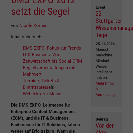
Event
setzt die Segel
22.
Stuttgarter
von
Nicole Körber
Wissensmanag
Tage
Inhaltsübersicht:
25.11.2026
DMS EXPO: Fokus auf Trends
Mensch.
IT & Business: Von
Maschine.
Zeitwirtschaft bis Social CRM
Mindset:
Wissen
Begleitveranstaltungen mit
intelligent
Mehrwert
nutzen...
Termine, Tickets &
Mehr Infos
Eintrittspreise
li>
&
Weblinks zur Messe
Anmeldung
Die DMS EXPO, Leitmesse für
Enterprise Content Management
(ECM), und die IT & Business,
Beitrag
Fachmesse für IT-Solutions, fahren
Von der
weiter auf Erfolgskurs. Wenn sie
Akte