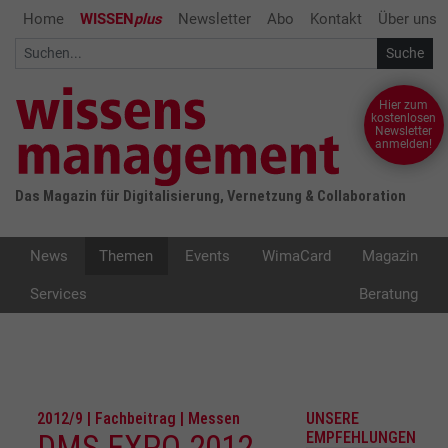
Home
WISSEN
plus
Newsletter
Abo
Kontakt
Über uns
Hier zum
kostenlosen
Newsletter
anmelden!
Das Magazin für Digitalisierung, Vernetzung & Collaboration
News
Themen
Events
WimaCard
Magazin
Services
Beratung
2012/9 | Fachbeitrag | Messen
UNSERE
DMS EXPO 2012
EMPFEHLUNGEN