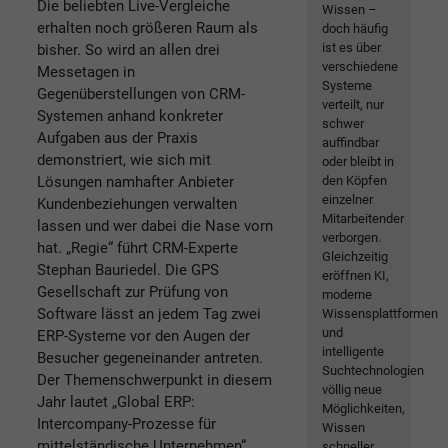
Die beliebten Live-Vergleiche
Wissen –
erhalten noch größeren Raum als
doch häufig
ist es über
bisher. So wird an allen drei
verschiedene
Messetagen in
Systeme
Gegenüberstellungen von CRM-
verteilt, nur
Systemen anhand konkreter
schwer
Aufgaben aus der Praxis
auffindbar
demonstriert, wie sich mit
oder bleibt in
Lösungen namhafter Anbieter
den Köpfen
einzelner
Kundenbeziehungen verwalten
Mitarbeitender
lassen und wer dabei die Nase vorn
verborgen.
hat. „Regie“ führt CRM-Experte
Gleichzeitig
Stephan Bauriedel. Die GPS
eröffnen KI,
Gesellschaft zur Prüfung von
moderne
Software lässt an jedem Tag zwei
Wissensplattformen
und
ERP-Systeme vor den Augen der
intelligente
Besucher gegeneinander antreten.
Suchtechnologien
Der Themenschwerpunkt in diesem
völlig neue
Jahr lautet „Global ERP:
Möglichkeiten,
Intercompany-Prozesse für
Wissen
mittelständische Unternehmen“.
schneller