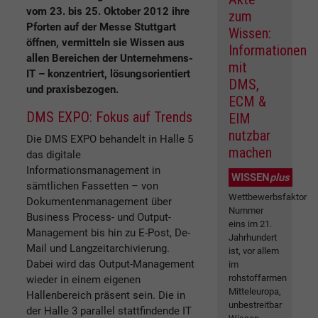
vom 23. bis 25. Oktober 2012 ihre
zum
Pforten auf der Messe Stuttgart
Wissen:
öffnen, vermitteln sie Wissen aus
Informationen
allen Bereichen der Unternehmens-
mit
IT – konzentriert, lösungsorientiert
DMS,
und praxisbezogen.
ECM &
DMS EXPO: Fokus auf Trends
EIM
nutzbar
Die DMS EXPO behandelt in Halle 5
machen
das digitale
Informationsmanagement in
WISSEN
plus
sämtlichen Fassetten – von
Wettbewerbsfaktor
Dokumentenmanagement über
Nummer
Business Process- und Output-
eins im 21.
Management bis hin zu E-Post, De-
Jahrhundert
Mail und Langzeitarchivierung.
ist, vor allem
Dabei wird das Output-Management
im
rohstoffarmen
wieder in einem eigenen
Mitteleuropa,
Hallenbereich präsent sein. Die in
unbestreitbar
der Halle 3 parallel stattfindende IT