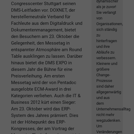
dynamischer
Congresscenter Stuttgart seinen
als je zuvor!
DMS-Leitfaden vor. DOXNET, der
Sie verlangt
herstellerneutrale Verband für
von
Fachleute aus dem Digitaldruck und
Organisationen,
Dokumentenmanagement, bietet
sich ständig
zu
den Besuchern am 23. Oktober die
hinterfragen
Gelegenheit, den Messetag in
und ihre
entspannter Atmosphäre am Round
Abläufe zu
Table ausklingen zu lassen. Darüber
verbessern.
hinaus bietet die DMS EXPO in
Kleinere und
diesem Jahr die Bühne für eine
größere
Change-
Preisverleihung. Am ersten
Prozesse
Messetag wird der von Pentadoc
sind daher
ausgelobte ECM-Award in drei
allgegenwärtig
Kategorien verliehen. Auch die IT &
und aus
Business 2012 kürt einen Sieger:
dem
Am 23. Oktober wird das ERP-
Unternehmensalltag
nicht mehr
System des Jahres prämiert. Dies
wegzudenken.
ist der Höhepunkt des ERP-
Um
Kongresses, der am Vortrag der
Veränderungen