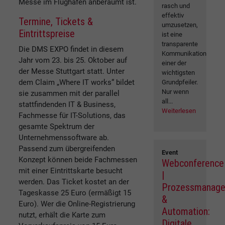
Messe im Flughafen anberaumt ist.
rasch und
effektiv
Termine, Tickets &
umzusetzen,
Eintrittspreise
ist eine
transparente
Die DMS EXPO findet in diesem
Kommunikation
Jahr vom 23. bis 25. Oktober auf
einer der
der Messe Stuttgart statt. Unter
wichtigsten
dem Claim „Where IT works“ bildet
Grundpfeiler.
Nur wenn
sie zusammen mit der parallel
all...
stattfindenden IT & Business,
Weiterlesen
Fachmesse für IT-Solutions, das
gesamte Spektrum der
Unternehmenssoftware ab.
Passend zum übergreifenden
Event
Konzept können beide Fachmessen
Webconference
mit einer Eintrittskarte besucht
|
werden. Das Ticket kostet an der
Prozessmanag
Tageskasse 25 Euro (ermäßigt 15
&
Euro). Wer die Online-Registrierung
Automation:
nutzt, erhält die Karte zum
Digitale