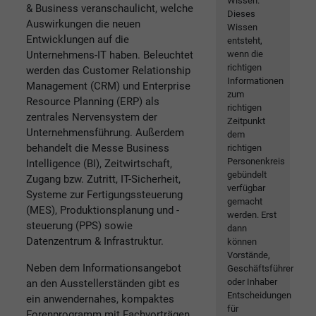
Wissen.
& Business veranschaulicht, welche
Dieses
Auswirkungen die neuen
Wissen
Entwicklungen auf die
entsteht,
Unternehmens-IT haben. Beleuchtet
wenn die
richtigen
werden das Customer Relationship
Informationen
Management (CRM) und Enterprise
zum
Resource Planning (ERP) als
richtigen
zentrales Nervensystem der
Zeitpunkt
Unternehmensführung. Außerdem
dem
behandelt die Messe Business
richtigen
Personenkreis
Intelligence (BI), Zeitwirtschaft,
gebündelt
Zugang bzw. Zutritt, IT-Sicherheit,
verfügbar
Systeme zur Fertigungssteuerung
gemacht
(MES), Produktionsplanung und -
werden. Erst
steuerung (PPS) sowie
dann
Datenzentrum & Infrastruktur.
können
Vorstände,
Neben dem Informationsangebot
Geschäftsführer
oder Inhaber
an den Ausstellerständen gibt es
Entscheidungen
ein anwendernahes, kompaktes
für
Forenprogramm mit Fachvorträgen,