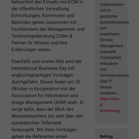
beleuchtet den Einsatz von ECM in
Unternehmen
der öffentlichen Verwaltung.
mit KI-
Einrichtungen, Kommunen und
gestützter
Behörden geben zusammen mit
Automatisierung
und
Fachberatern der Management- und
proaktivem
Technologieberatung Zöller &
Service
Partner ihr Wissen und ihre
Management
Erfahrungen weiter.
manuelle
Ticketarbeit
Ebenfalls zum ersten Mal wird der
reduzieren
International Business Day mit
und
englischsprachigen Vorträgen
Serviceprozesse
über IT
durchgeführt. Dieser findet am 25.
hinaus
Oktober in Kooperation mit der
skalieren....
Association for Information and
Mehr Infos
Image Management (AIIM) statt. Er
&
sorgt dafür, dass der Blick des
Anmeldung
Messebesuchers bis weit über den
europäischen Tellerrand
hinausgeht. Mit ihren Vorträgen
geben die Referenten einen
Beitrag