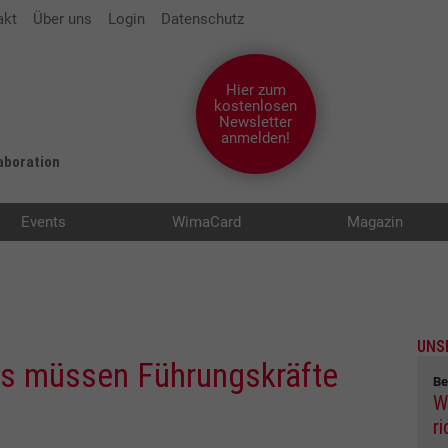
akt
Über uns
Login
Datenschutz
Hier zum
kostenlosen
Newsletter
anmelden!
laboration
Events
WimaCard
Magazin
UNS
Was müssen Führungskräfte
Be
W
r