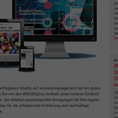
Au
ve
vi
hi
Di
ni
Ar
We
Ev
W
Di
S
m
verfügbaren Inhalte auf wissensmanagement.net ein gutes
11
n Sie mit den WISSENplus-Artikeln einen tieferen Einblick
Un
Sie erhalten praxiserprobte Anregungen für Ihre eigene
an
se für die erfolgreiche Einführung und nachhaltige
Sy
e.
in
Gl