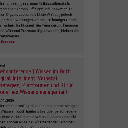
tomatisierung und neue Kollaborationstools
rsprechen Tempo, Effizienz und Innovation. In
elen Organisationen bleibt die Wirkung jedoch
nter den Erwartungen zurück. Ein häufiger Grund:
e Technik funktioniert; die Veränderung hingegen
cht. Während Prozesse digital werden, bleiben die
beitsweisen...
iterlesen
ent
ebconference | Wissen im Griff:
gital. Intelligent. Vernetzt.
trategien, Plattformen und KI für
odernes Wissensmanagement
.11.2026
ternehmen verfügen heute über enorme Mengen
 Wissen – doch häufig ist es über verschiedene
steme verteilt, nur schwer auffindbar oder bleibt
 den Köpfen einzelner Mitarbeitender verborgen.
eichzeitig eröffnen KI, moderne