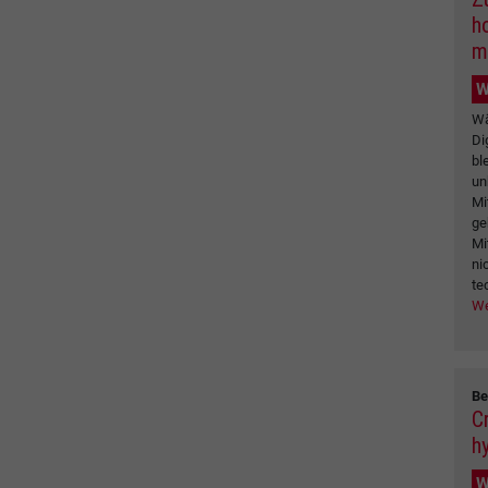
h
m
W
Wä
Di
bl
un
Mi
ge
Mi
ni
te
We
Be
C
h
W