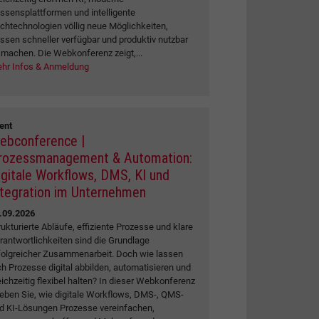
ssensplattformen und intelligente
chtechnologien völlig neue Möglichkeiten,
ssen schneller verfügbar und produktiv nutzbar
 machen. Die Webkonferenz zeigt,...
hr Infos & Anmeldung
ent
ebconference |
rozessmanagement & Automation:
igitale Workflows, DMS, KI und
ntegration im Unternehmen
.09.2026
rukturierte Abläufe, effiziente Prozesse und klare
rantwortlichkeiten sind die Grundlage
folgreicher Zusammenarbeit. Doch wie lassen
ch Prozesse digital abbilden, automatisieren und
eichzeitig flexibel halten? In dieser Webkonferenz
leben Sie, wie digitale Workflows, DMS-, QMS-
d KI-Lösungen Prozesse vereinfachen,