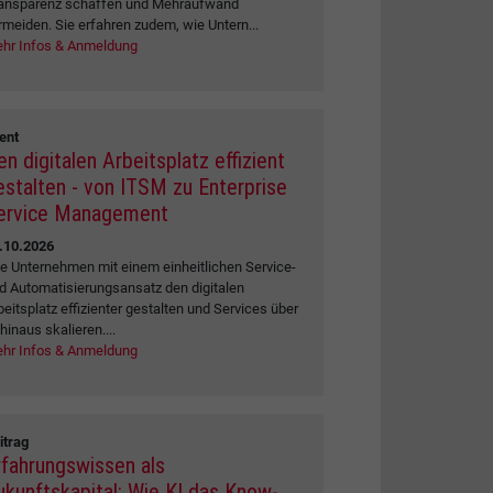
ansparenz schaffen und Mehraufwand
rmeiden. Sie erfahren zudem, wie Untern...
hr Infos & Anmeldung
ent
en digitalen Arbeitsplatz effizient
estalten - von ITSM zu Enterprise
ervice Management
.10.2026
e Unternehmen mit einem einheitlichen Service-
d Automatisierungsansatz den digitalen
beitsplatz effizienter gestalten und Services über
 hinaus skalieren....
hr Infos & Anmeldung
itrag
rfahrungswissen als
ukunftskapital: Wie KI das Know-