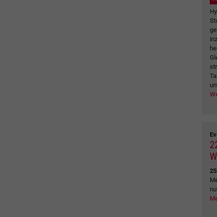
Hy
St
ge
in
he
Gl
st
Ta
um
We
Ev
2
W
25
Me
nu
Me