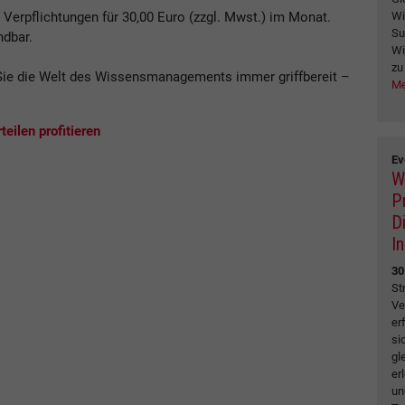
Wi
erpflichtungen für 30,00 Euro (zzgl. Mwst.) im Monat.
Su
ndbar.
Wi
zu
ie die Welt des Wissensmanagements immer griffbereit –
Me
.
eilen profitieren
Ev
W
P
D
I
30
St
Ve
er
si
gl
er
un