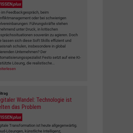
ISSEN
plus
 im Feedbackgespräch, beim
nfliktmanagement oder bei schwierigen
elvereinbarungen: Führungskräfte stehen
nehmend unter Druck, in kritischen
sprächssituationen souverän zu agieren. Doch
e lassen sich diese Soft Skills effizient und
axisnah schulen, insbesondere in global
ierenden Unternehmen? Der
tomatisierungsspezialist Festo setzt auf eine KI-
stützte Lösung, die realistische...
iterlesen
itrag
igitaler Wandel: Technologie ist
elten das Problem
ISSEN
plus
gitale Transformation ist heute allgegenwärtig.
oud-Lösungen, künstliche Intelligenz,