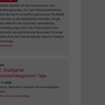
brides Arbeiten ist vom Krisenmodus zum
andard geworden. Für viele Wissensarbeitende
hört die durch Homeoffice gewonnene Flexibilität
zwischen zu den beliebtesten Benefits und gilt
ute vielerorts als nicht mehr verhandelbar.
eichzeitig zeigt sich in der Praxis jedoch eine
rukturelle Herausforderung: Besonders für junge
lente droht die Freiheit hybrider Arbeit in Isolation
zuschlag...
iterlesen
ent
2. Stuttgarter
issensmanagement-Tage
.11.2026
nsch. Maschine. Mindset: Wissen intelligent
tzen...
hr Infos & Anmeldung