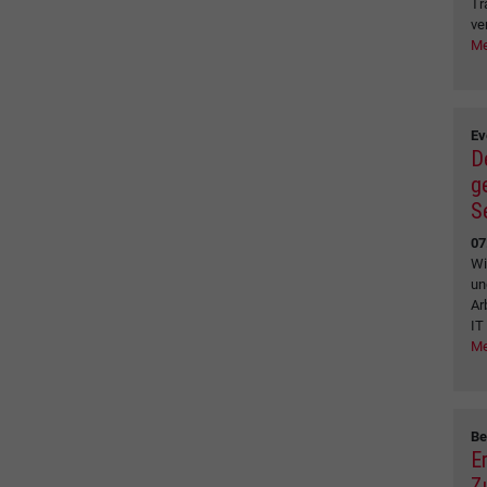
Tr
ve
Me
Ev
D
g
S
07
Wi
un
Ar
IT
Me
Be
E
Z