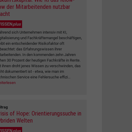
ow der Mitarbeitenden nutzbar
acht
ISSEN
plus
hrend sich Unternehmen intensiv mit KI,
gitalisierung und Fachkräftemangel beschäftigen,
eibt ein entscheidender Risikofaktor oft
beachtet: das Erfahrungswissen ihrer
tarbeitenden. In den kommenden zehn Jahren
hen 30 Prozent der heutigen Fachkräfte in Rente.
t ihnen droht jenes Wissen zu verschwinden, das
cht dokumentiert ist - etwa, wie man im
chnischen Service eine Fehlersuche effizi...
iterlesen
itrag
risis of Hope: Orientierungssuche in
ybriden Welten
ISSEN
plus