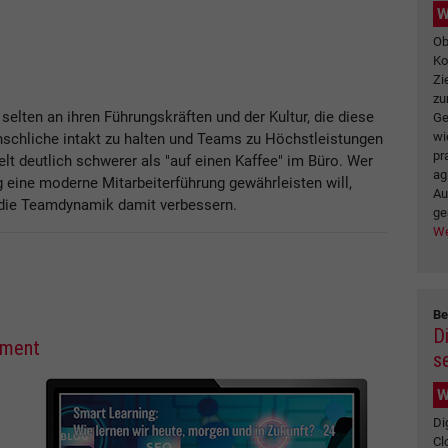
W
Ob
Ko
Zi
zu
 selten an ihren Führungskräften und der Kultur, die diese
Ge
wi
chliche intakt zu halten und Teams zu Höchstleistungen
pr
elt deutlich schwerer als "auf einen Kaffee" im Büro. Wer
ag
g eine moderne Mitarbeiterführung gewährleisten will,
Au
die Teamdynamik damit verbessern.
ge
We
Be
D
ement
s
W
Di
Cl