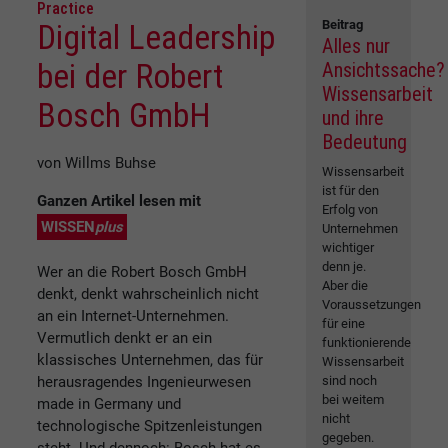
Practice
Beitrag
Digital Leadership
Alles nur
bei der Robert
Ansichtssache?
Wissensarbeit
Bosch GmbH
und ihre
Bedeutung
von Willms Buhse
Wissensarbeit
ist für den
Ganzen Artikel lesen mit
Erfolg von
WISSEN
plus
Unternehmen
wichtiger
denn je.
Wer an die Robert Bosch GmbH
Aber die
denkt, denkt wahrscheinlich nicht
Voraussetzungen
an ein Internet-Unternehmen.
für eine
Vermutlich denkt er an ein
funktionierende
klassisches Unternehmen, das für
Wissensarbeit
herausragendes Ingenieurwesen
sind noch
bei weitem
made in Germany und
nicht
technologische Spitzenleistungen
gegeben.
steht. Und dennoch: Bosch hat es