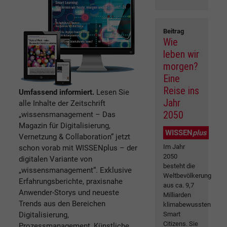
Beitrag
Wie
leben wir
morgen?
Eine
Reise ins
Umfassend informiert.
Lesen Sie
Jahr
alle Inhalte der Zeitschrift
2050
„wissensmanagement – Das
Magazin für Digitalisierung,
WISSEN
plus
Vernetzung & Collaboration“ jetzt
Im Jahr
schon vorab mit WISSENplus – der
2050
digitalen Variante von
besteht die
„wissensmanagement“. Exklusive
Weltbevölkerung
Erfahrungsberichte, praxisnahe
aus ca. 9,7
Anwender-Storys und neueste
Milliarden
Trends aus den Bereichen
klimabewussten
Digitalisierung,
Smart
Citizens. Sie
Prozessmanagement, Künstliche