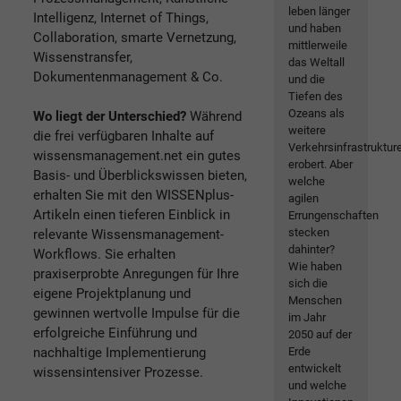
leben länger
Intelligenz, Internet of Things,
und haben
Collaboration, smarte Vernetzung,
mittlerweile
Wissenstransfer,
das Weltall
Dokumentenmanagement & Co.
und die
Tiefen des
Ozeans als
Wo liegt der Unterschied?
Während
weitere
die frei verfügbaren Inhalte auf
Verkehrsinfrastruktur
wissensmanagement.net ein gutes
erobert. Aber
Basis- und Überblickswissen bieten,
welche
erhalten Sie mit den WISSENplus-
agilen
Artikeln einen tieferen Einblick in
Errungenschaften
stecken
relevante Wissensmanagement-
dahinter?
Workflows. Sie erhalten
Wie haben
praxiserprobte Anregungen für Ihre
sich die
eigene Projektplanung und
Menschen
gewinnen wertvolle Impulse für die
im Jahr
erfolgreiche Einführung und
2050 auf der
nachhaltige Implementierung
Erde
entwickelt
wissensintensiver Prozesse.
und welche