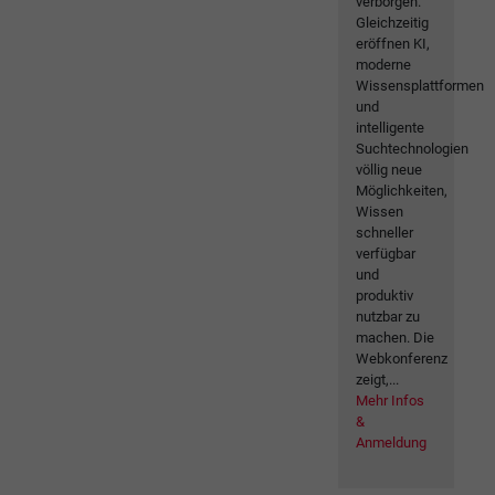
verborgen.
Gleichzeitig
eröffnen KI,
moderne
Wissensplattformen
und
intelligente
Suchtechnologien
völlig neue
Möglichkeiten,
Wissen
schneller
verfügbar
und
produktiv
nutzbar zu
machen. Die
Webkonferenz
zeigt,...
Mehr Infos
&
Anmeldung