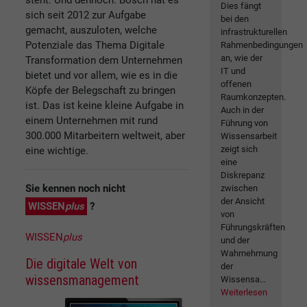
Dies fängt
sich seit 2012 zur Aufgabe
bei den
gemacht, auszuloten, welche
infrastrukturellen
Potenziale das Thema Digitale
Rahmenbedingungen
an, wie der
Transformation dem Unternehmen
IT und
bietet und vor allem, wie es in die
offenen
Köpfe der Belegschaft zu bringen
Raumkonzepten.
ist. Das ist keine kleine Aufgabe in
Auch in der
einem Unternehmen mit rund
Führung von
300.000 Mitarbeitern weltweit, aber
Wissensarbeit
zeigt sich
eine wichtige.
eine
Diskrepanz
Sie kennen noch nicht
zwischen
der Ansicht
WISSEN
plus
?
von
Führungskräften
WISSEN
plus
und der
Wahrnehmung
Die digitale Welt von
der
wissensmanagement
Wissensa...
Weiterlesen