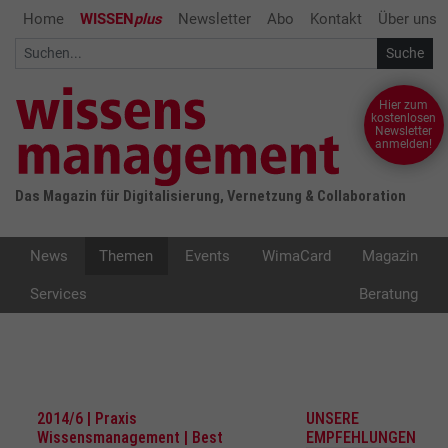
Home
WISSEN
plus
Newsletter
Abo
Kontakt
Über uns
Hier zum
kostenlosen
Newsletter
anmelden!
Das Magazin für Digitalisierung, Vernetzung & Collaboration
News
Themen
Events
WimaCard
Magazin
Services
Beratung
2014/6 | Praxis
UNSERE
Wissensmanagement | Best
EMPFEHLUNGEN