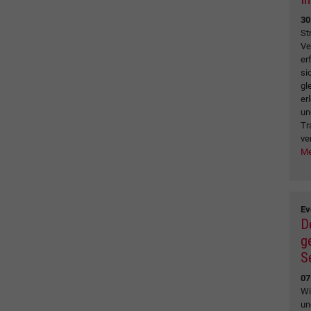
30
St
Ve
er
si
gl
er
un
Tr
ve
Me
Ev
D
g
S
07
Wi
un