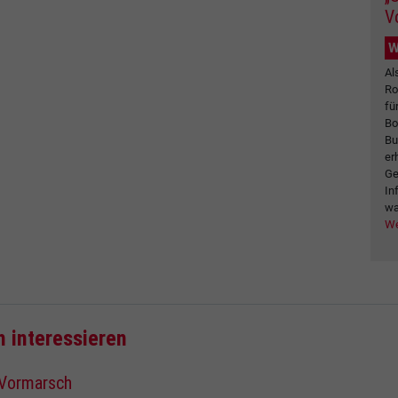
V
W
Al
Ro
fü
Bo
Bu
er
Ge
In
wa
We
h interessieren
 Vormarsch