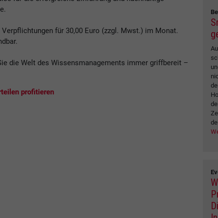
e.
Be
S
erpflichtungen für 30,00 Euro (zzgl. Mwst.) im Monat.
g
ndbar.
Au
sc
ie die Welt des Wissensmanagements immer griffbereit –
un
.
ni
de
eilen profitieren
Ho
de
Ze
de
We
Ev
W
P
D
I