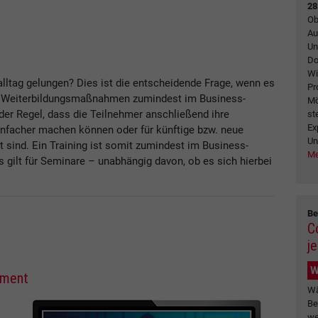
28
Ob
Au
Un
Do
Wi
salltag gelungen? Dies ist die entscheidende Frage, wenn es
Pr
von Weiterbildungsmaßnahmen zumindest im Business-
Mö
n der Regel, dass die Teilnehmer anschließend ihre
st
Ex
einfacher machen können oder für künftige bzw. neue
Un
ind. Ein Training ist somit zumindest im Business-
Me
 gilt für Seminare – unabhängig davon, ob es sich hierbei
Be
C
je
W
ement
Wä
Be
we