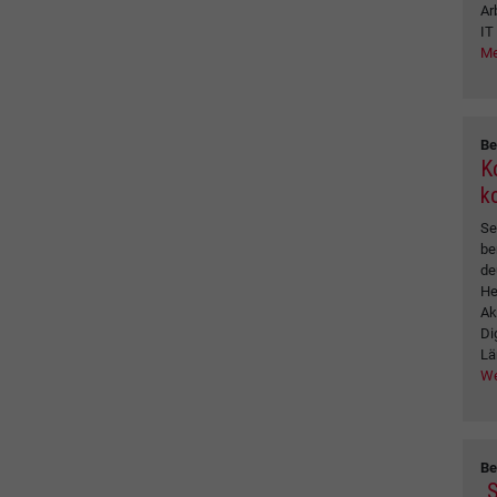
Ar
IT
Me
Be
K
k
Se
be
de
He
Ak
Di
Lä
We
Be
„