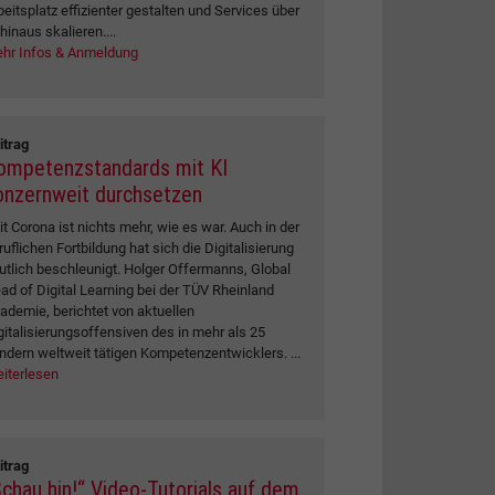
beitsplatz effizienter gestalten und Services über
 hinaus skalieren....
hr Infos & Anmeldung
itrag
ompetenzstandards mit KI
onzernweit durchsetzen
it Corona ist nichts mehr, wie es war. Auch in der
ruflichen Fortbildung hat sich die Digitalisierung
utlich beschleunigt. Holger Offermanns, Global
ad of Digital Learning bei der TÜV Rheinland
ademie, berichtet von aktuellen
gitalisierungsoffensiven des in mehr als 25
ndern weltweit tätigen Kompetenzentwicklers. ...
iterlesen
itrag
Schau hin!“ Video-Tutorials auf dem