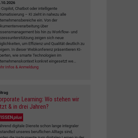
.10.2026
 Copilot, Chatbot oder intelligente
tomatisierung – KI zieht in nahezu alle
ternehmensbereiche ein. Von der
kumentenverarbeitung über
ssensmanagement bis hin zu Workflow- und
ozessunterstützung zeigen sich neue
glichkeiten, um Effizienz und Qualität deutlich zu
eigern. In dieser Webkonferenz präsentieren KI-
perten, wie smarte Technologien im
ternehmenskontext konkret eingesetzt we...
hr Infos & Anmeldung
itrag
orporate Learning: Wo stehen wir
tzt & in drei Jahren?
ISSEN
plus
hrend digitale Dienste schon lange integraler
standteil unseres beruflichen Alltags sind,
rden die Instrumente zum digitalen Lernen in der