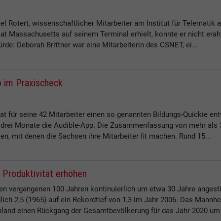
Rotert, wissenschaftlicher Mitarbeiter am Institut für Telematik an
t Massachusetts auf seinem Terminal erhielt, konnte er nicht erah
rde: Deborah Brittner war eine Mitarbeiterin des CSNET, ei...
 im Praxischeck
 für seine 42 Mitarbeiter einen so genannten Bildungs-Quickie ent
ür drei Monate die Audible-App. Die Zusammenfassung von mehr als
n, mit denen die Sachsen ihre Mitarbeiter fit machen. Rund 15...
 Produktivität erhöhen
en vergangenen 100 Jahren kontinuierlich um etwa 30 Jahre angesti
glich 2,5 (1965) auf ein Rekordtief von 1,3 im Jahr 2006. Das Mann
hland einen Rückgang der Gesamtbevölkerung für das Jahr 2020 um 