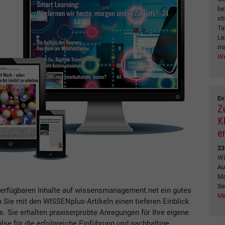
be
st
Ta
Le
ma
We
Ev
Z
K
e
23
Wi
Au
Ma
Se
verfügbaren Inhalte auf wissensmanagement.net ein gutes
Me
n Sie mit den WISSENplus-Artikeln einen tieferen Einblick
Sie erhalten praxiserprobte Anregungen für Ihre eigene
se für die erfolgreiche Einführung und nachhaltige