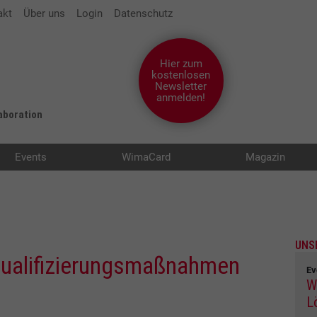
akt
Über uns
Login
Datenschutz
Hier zum
kostenlosen
Newsletter
anmelden!
laboration
Events
WimaCard
Magazin
UNS
Qualifizierungsmaßnahmen
Ev
W
L