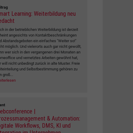
itrag
mart Learning: Weiterbildung neu
edacht
ch in der betrieblichen Weiterbildung ist derzeit
heint angesichts von Kontaktbeschränkungen
d Abstandsgeboten ein einfaches "Weiter so!"
cht möglich. Und vielerorts auch gar nicht gewollt,
nn wer sich in den vergangenen drei Monaten an
meoffice und vernetztes Arbeiten gewöhnt hat,
r will nicht unbedingt zurück in alte Muster. Freie
iteinteilung und Selbstbestimmung gehören zu
n groß...
iterlesen
ent
ebconference |
rozessmanagement & Automation:
igitale Workflows, DMS, KI und
ntegration im Unternehmen