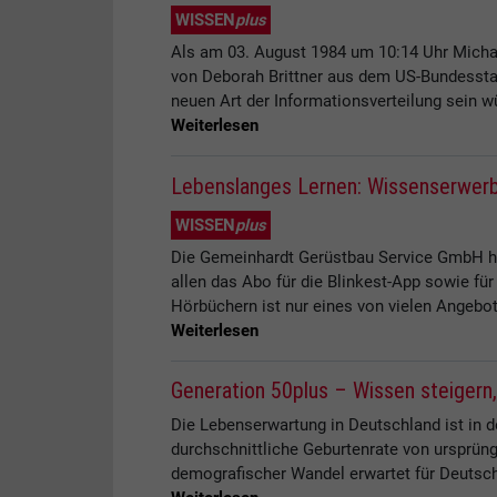
WISSEN
plus
Als am 03. August 1984 um 10:14 Uhr Michael 
von Deborah Brittner aus dem US-Bundesstaa
neuen Art der Informationsverteilung sein wü
Weiterlesen
Lebenslanges Lernen: Wissenserwerb
WISSEN
plus
Die Gemeinhardt Gerüstbau Service GmbH hat
allen das Abo für die Blinkest-App sowie f
Hörbüchern ist nur eines von vielen Angebote
Weiterlesen
Generation 50plus – Wissen steigern,
Die Lebenserwartung in Deutschland ist in d
durchschnittliche Geburtenrate von ursprün
demografischer Wandel erwartet für Deutsc