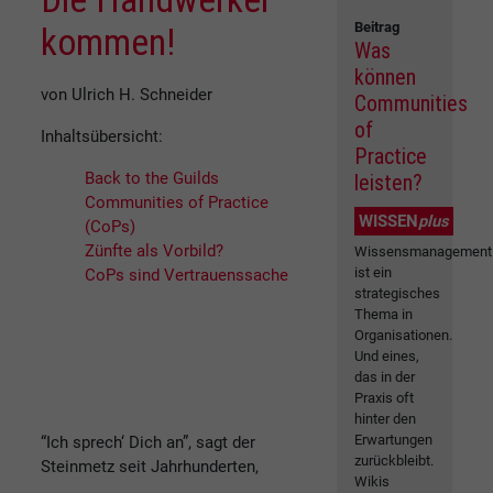
Beitrag
kommen!
Was
können
von Ulrich H. Schneider
Communities
of
Inhaltsübersicht:
Practice
Back to the Guilds
leisten?
Communities of Practice
WISSEN
plus
(CoPs)
Zünfte als Vorbild?
Wissensmanagement
ist ein
CoPs sind Vertrauenssache
strategisches
Thema in
Organisationen.
Und eines,
das in der
Praxis oft
hinter den
Erwartungen
“Ich sprech‘ Dich an”, sagt der
zurückbleibt.
Steinmetz seit Jahrhunderten,
Wikis