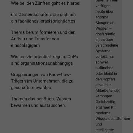
Unternehmen
Wie bei den Zünften geht es hierbei
verfügen
heute über
um Gemeinschaften, die sich um
enorme
ein fachliches, praxisorientiertes
Mengen an
Wissen –
Thema herum formieren und den
doch häufig
Aufbau und Transfer von
ist es über
einschlägigem
verschiedene
Systeme
Wissen zielorientiert regeln. CoPs
verteilt, nur
schwer
sind organisationsunabhängige
auffindbar
oder bleibt in
Gruppierungen von Know-how-
den Köpfen
Trägern im Unternehmen, die zu
einzelner
geschäftsrelevanten
Mitarbeitender
verborgen.
Themen das benötigte Wissen
Gleichzeitig
bewahren und austauschen.
eröffnen KI,
moderne
Wissensplattformen
und
intelligente