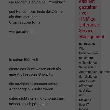
effizient
die Modernisierung bei Produktion
gestalten
und Handel. Das Ende der Zünfte
- von
als dominierende
ITSM zu
Organisationsform
Enterprise
Service
war gekommen.
Management
07.10.2026
Wie
Unternehmen
mit einem
In seiner Blütezeit
einheitlichen
Service- und
diente das Zunftwesen auch als
Automatisierungsansa
eine Art Pressure Group für
den digitalen
Arbeitsplatz
die sozialen Interessen seiner
effizienter
Angehörigen. Zünfte waren
gestalten
und
daher nicht nur ein ökonomischer,
Services
sondern auch politischer
über IT
hinaus