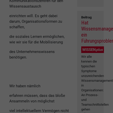
Kommunikationszentren für den
Wissensaustausch
einrichten will. Es geht dabei
Beitrag
darum, Organisationsformen zu
Hat
schaffen,
Wissensmanag
ein
die soziales Lernen ermöglichen,
Führungsprobl
wie wir sie für die Mobilisierung
WISSEN
plus
des Unternehmenswissens
Wir alle
benötigen.
kennen die
typischen
Symptome
unzureichenden
Wissensmanagement
in
Wir haben nämlich
Organisationen:
An Prozess-
erfahren müssen, dass das bloße
und
Ansammeln von möglichst
Teamschnittstellen
gehen
viel intellektuellem Vermögen nicht