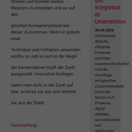
und
Wissen und Können seines
Integration
Meisters zu erwerben und so auf
im
den
Unternehmen
gleichen Kompetenzstand wie
30.09.2026
dieser zu kommen. Wenn er jedoch
Strukturierte
neue
Abläufe,
effiziente
Techniken und Verfahren anwenden
Prozesse
wollte, so sah er sich in der Regel
und klare
Verantwortlichkeiten
der konservativen Kraft der Zunft
sind die
ausgesetzt: Innovative Kollegen
Grundlage
erfolgreicher
nahm man nicht in die Zunft auf
Zusammenarbeit.
bzw. schloss sie aus und vertrieb
Doch wie
lassen sich
sie aus der Stadt.
Prozesse
digital
abbilden,
automatisieren
Seitenanfang
und
gleichzeitig