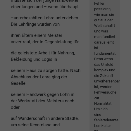
musste sich der junge Handwerker
Fehler
einer langen und – wenn überhaupt
passieren,
wie man sie
–unterbezahlten Lehre unterziehen.
gut aus der
Die Lehrlinge wurden von
Welt schafft
und was
ihren Eltern einem Meister
man fundiert
anvertraut, der in Gegenleistung für
daraus lernt,
ist
die geleistete Arbeit für Nahrung,
fundamental.
Bekleidung und Logis in
Denn wenn
das Umfeld
seinem Haus zu sorgen hatte. Nach
komplex und
die Zukunft
Abschluss der Lehre ging der
unvorhersehbar
Geselle
ist, werden
Fehlversuche
seinem Handwerk gegen Lohn in
zur
der Werkstatt des Meisters nach
Normalität.
oder
Um sich
eine
auf Wanderschaft in andere Städte,
fehlertolerante
um seine Kenntnisse und
Lernkultur