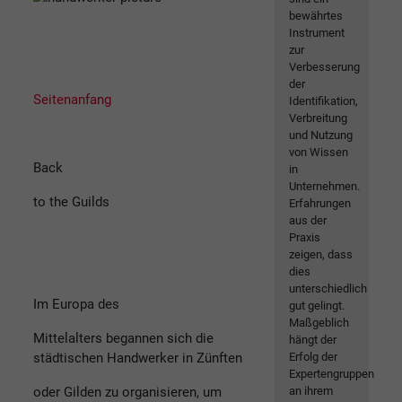
bewährtes
Instrument
zur
Verbesserung
der
Seitenanfang
Identifikation,
Verbreitung
und Nutzung
von Wissen
Back
in
Unternehmen.
to the Guilds
Erfahrungen
aus der
Praxis
zeigen, dass
dies
unterschiedlich
Im Europa des
gut gelingt.
Maßgeblich
Mittelalters begannen sich die
hängt der
städtischen Handwerker in Zünften
Erfolg der
Expertengruppen
oder Gilden zu organisieren, um
an ihrem