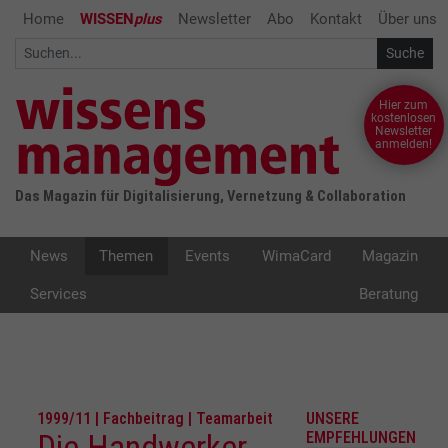
Home
WISSEN
plus
Newsletter
Abo
Kontakt
Über uns
Hier zum
kostenlosen
Newsletter
anmelden!
Das Magazin für Digitalisierung, Vernetzung & Collaboration
News
Themen
Events
WimaCard
Magazin
Services
Beratung
1999/11 | Fachbeitrag | Teamarbeit
UNSERE
Die Handwerker
EMPFEHLUNGEN