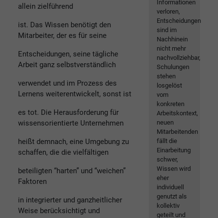
Informationen
allein zielführend
verloren,
Entscheidungen
ist. Das Wissen benötigt den
sind im
Mitarbeiter, der es für seine
Nachhinein
nicht mehr
Entscheidungen, seine tägliche
nachvollziehbar,
Arbeit ganz selbstverständlich
Schulungen
stehen
verwendet und im Prozess des
losgelöst
Lernens weiterentwickelt, sonst ist
vom
konkreten
es tot. Die Herausforderung für
Arbeitskontext,
wissensorientierte Unternehmen
neuen
Mitarbeitenden
heißt demnach, eine Umgebung zu
fällt die
Einarbeitung
schaffen, die die vielfältigen
schwer,
Wissen wird
beteiligten “harten” und “weichen”
eher
Faktoren
individuell
genutzt als
in integrierter und ganzheitlicher
kollektiv
Weise berücksichtigt und
geteilt und