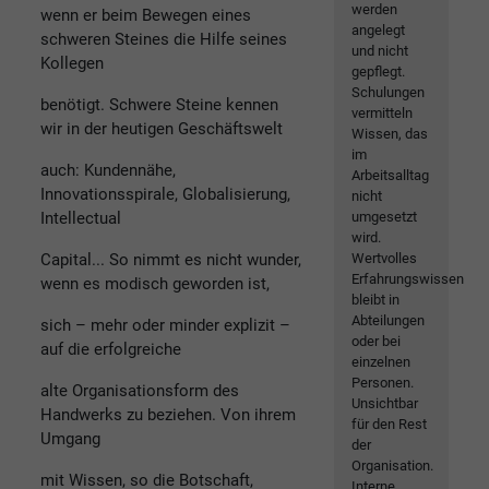
werden
wenn er beim Bewegen eines
angelegt
schweren Steines die Hilfe seines
und nicht
Kollegen
gepflegt.
Schulungen
benötigt. Schwere Steine kennen
vermitteln
wir in der heutigen Geschäftswelt
Wissen, das
im
auch: Kundennähe,
Arbeitsalltag
Innovationsspirale, Globalisierung,
nicht
Intellectual
umgesetzt
wird.
Capital... So nimmt es nicht wunder,
Wertvolles
Erfahrungswissen
wenn es modisch geworden ist,
bleibt in
Abteilungen
sich – mehr oder minder explizit –
oder bei
auf die erfolgreiche
einzelnen
Personen.
alte Organisationsform des
Unsichtbar
Handwerks zu beziehen. Von ihrem
für den Rest
Umgang
der
Organisation.
mit Wissen, so die Botschaft,
Interne