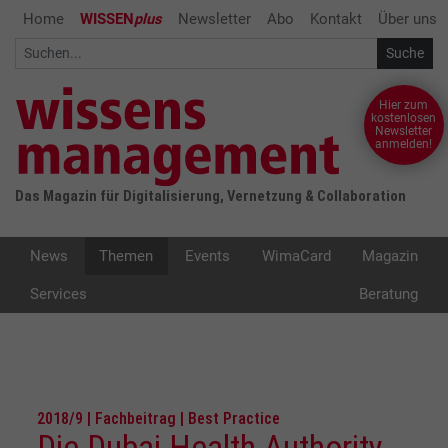
Home
WISSEN
plus
Newsletter
Abo
Kontakt
Über uns
Hier zum
kostenlosen
Newsletter
anmelden!
Das Magazin für Digitalisierung, Vernetzung & Collaboration
News
Themen
Events
WimaCard
Magazin
Services
Beratung
2018/9 | Fachbeitrag | Best Practice
Die Dubai Health Authority