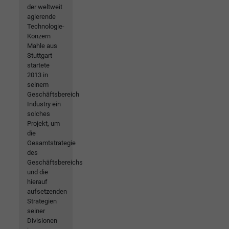
der weltweit
agierende
Technologie-
Konzern
Mahle aus
Stuttgart
startete
2013 in
seinem
Geschäftsbereich
Industry ein
solches
Projekt, um
die
Gesamtstrategie
des
Geschäftsbereichs
und die
hierauf
aufsetzenden
Strategien
seiner
Divisionen