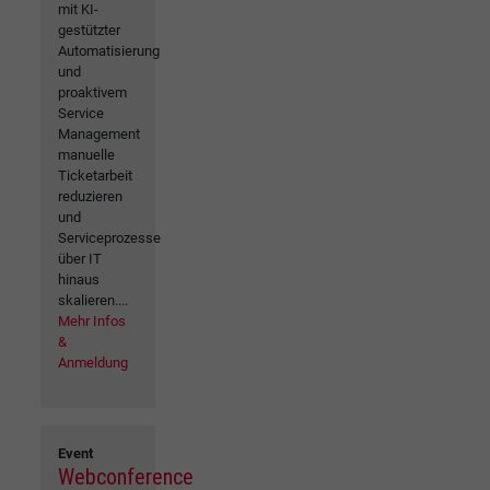
mit KI-
gestützter
Automatisierung
und
proaktivem
Service
Management
manuelle
Ticketarbeit
reduzieren
und
Serviceprozesse
über IT
hinaus
skalieren....
Mehr Infos
&
Anmeldung
Event
Webconference