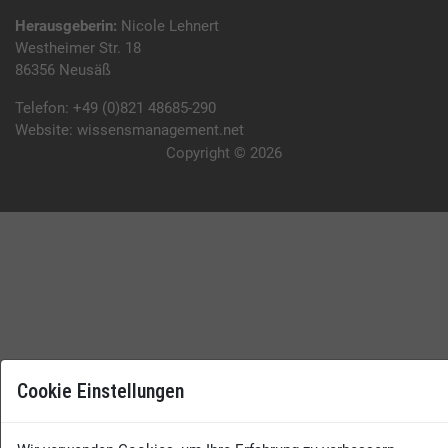
Herausgeberin:
Nicole Lehnert
Westheimer Str. 18
86356 Neusäß
Telefon:
+49 (0)821 48685-290
Website:
wissensmanagement.net
Copyright © 2026
Cookie Einstellungen