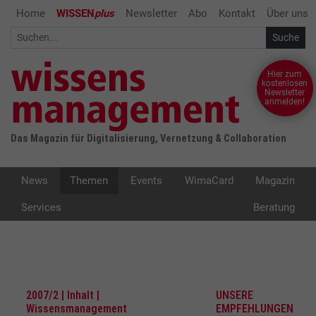
Home
WISSEN
plus
Newsletter
Abo
Kontakt
Über uns
Hier zum
kostenlosen
Newsletter
anmelden!
Das Magazin für Digitalisierung, Vernetzung & Collaboration
News
Themen
Events
WimaCard
Magazin
Services
Beratung
2007/2 | Inhalt |
UNSERE
Wissensmanagement
EMPFEHLUNGEN