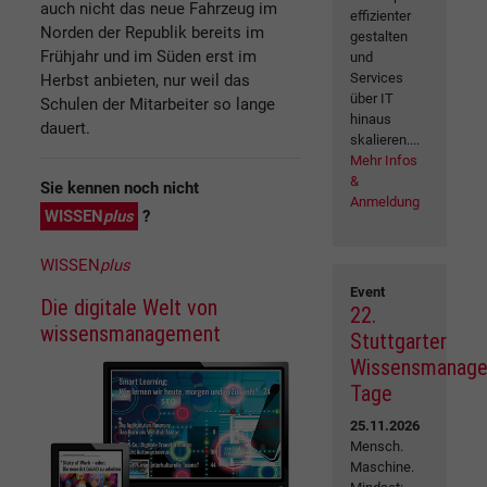
auch nicht das neue Fahrzeug im
effizienter
Norden der Republik bereits im
gestalten
Frühjahr und im Süden erst im
und
Services
Herbst anbieten, nur weil das
über IT
Schulen der Mitarbeiter so lange
hinaus
dauert.
skalieren....
Mehr Infos
&
Sie kennen noch nicht
Anmeldung
WISSEN
plus
?
WISSEN
plus
Event
Die digitale Welt von
22.
wissensmanagement
Stuttgarter
Wissensmanag
Tage
25.11.2026
Mensch.
Maschine.