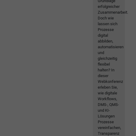
Grundlage
erfolgreicher
Zusammenarbeit.
Doch wie
lassen sich
Prozesse
digital
abbilden,
automatisieren
und
gleichzeitig
flexibel
halten? In
dieser
Webkonferenz
erleben Sie,
wie digitale
Workflows,
DMS-, QMS-
und KI-
Lösungen
Prozesse
vereinfachen,
Transparenz