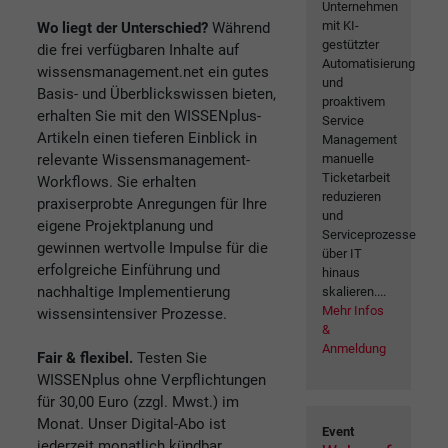
Unternehmen
mit KI-
Wo liegt der Unterschied?
Während
gestützter
die frei verfügbaren Inhalte auf
Automatisierung
wissensmanagement.net ein gutes
und
Basis- und Überblickswissen bieten,
proaktivem
erhalten Sie mit den WISSENplus-
Service
Artikeln einen tieferen Einblick in
Management
relevante Wissensmanagement-
manuelle
Ticketarbeit
Workflows. Sie erhalten
reduzieren
praxiserprobte Anregungen für Ihre
und
eigene Projektplanung und
Serviceprozesse
gewinnen wertvolle Impulse für die
über IT
erfolgreiche Einführung und
hinaus
nachhaltige Implementierung
skalieren....
Mehr Infos
wissensintensiver Prozesse.
&
Anmeldung
Fair & flexibel.
Testen Sie
WISSENplus ohne Verpflichtungen
für 30,00 Euro (zzgl. Mwst.) im
Monat. Unser Digital-Abo ist
Event
jederzeit monatlich kündbar.