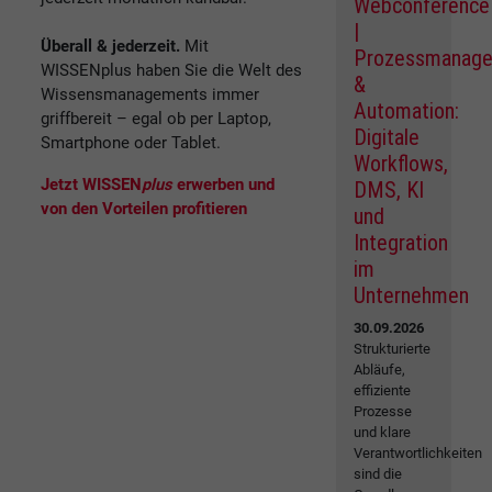
Webconference
|
Überall & jederzeit.
Mit
Prozessmanag
WISSENplus haben Sie die Welt des
&
Wissensmanagements immer
Automation:
griffbereit – egal ob per Laptop,
Digitale
Smartphone oder Tablet.
Workflows,
Jetzt WISSEN
plus
erwerben und
DMS, KI
von den Vorteilen profitieren
und
Integration
im
Unternehmen
30.09.2026
Strukturierte
Abläufe,
effiziente
Prozesse
und klare
Verantwortlichkeiten
sind die