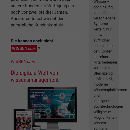
Wissen –
unsere Kunden zur Verfügung als
doch häufig
noch vor zwei bis drei Jahren.
ist es über
Andererseits schwindet der
verschiedene
Systeme
persönliche Kundenkontakt.
verteilt, nur
schwer
auffindbar
Sie kennen noch nicht
oder bleibt in
WISSEN
plus
?
den Köpfen
einzelner
WISSEN
plus
Mitarbeitender
verborgen.
Die digitale Welt von
Gleichzeitig
wissensmanagement
eröffnen KI,
moderne
Wissensplattformen
und
intelligente
Suchtechnologien
völlig neue
Möglichkeiten,
Wissen
schneller