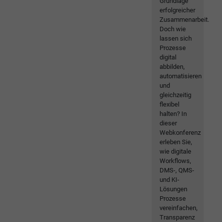
Grundlage
erfolgreicher
Zusammenarbeit.
Doch wie
lassen sich
Prozesse
digital
abbilden,
automatisieren
und
gleichzeitig
flexibel
halten? In
dieser
Webkonferenz
erleben Sie,
wie digitale
Workflows,
DMS-, QMS-
und KI-
Lösungen
Prozesse
vereinfachen,
Transparenz