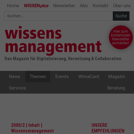
Home
WISSEN
plus
Newsletter
Abo
Kontakt
Über uns
Hier zum
kostenlosen
Newsletter
anmelden!
Das Magazin für Digitalisierung, Vernetzung & Collaboration
News
Themen
Events
WimaCard
Magazin
Services
Beratung
2000/2 | Inhalt |
UNSERE
Wissensmanagement
EMPFEHLUNGEN