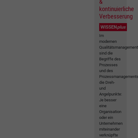
&
kontinuierliche
Verbesserung
WISSEN
plus
Im
modernen
Qualitätsmanagemen
sind die
Begriffe des
Prozesses
und des
Prozessmanagement
die Dreh-
und
Angelpunkte:
Je besser
eine
Organisation
oder ein
Unternehmen
miteinander
verknüpfte