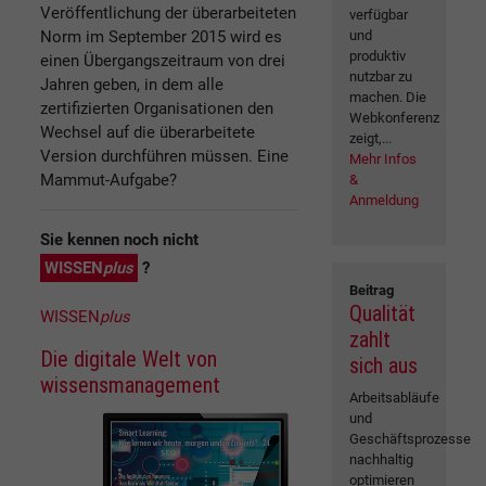
Veröffentlichung der überarbeiteten
verfügbar
Norm im September 2015 wird es
und
produktiv
einen Übergangszeitraum von drei
nutzbar zu
Jahren geben, in dem alle
machen. Die
zertifizierten Organisationen den
Webkonferenz
Wechsel auf die überarbeitete
zeigt,...
Version durchführen müssen. Eine
Mehr Infos
Mammut-Aufgabe?
&
Anmeldung
Sie kennen noch nicht
WISSEN
plus
?
Beitrag
Qualität
WISSEN
plus
zahlt
Die digitale Welt von
sich aus
wissensmanagement
Arbeitsabläufe
und
Geschäftsprozesse
nachhaltig
optimieren