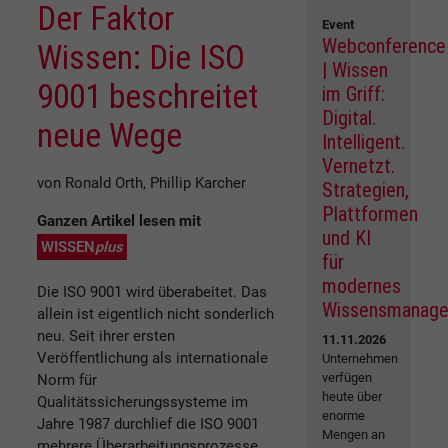
Der Faktor
Event
Webconference
Wissen: Die ISO
| Wissen
9001 beschreitet
im Griff:
Digital.
neue Wege
Intelligent.
Vernetzt.
von Ronald Orth, Phillip Karcher
Strategien,
Plattformen
Ganzen Artikel lesen mit
und KI
WISSEN
plus
für
modernes
Die ISO 9001 wird überabeitet. Das
Wissensmanag
allein ist eigentlich nicht sonderlich
neu. Seit ihrer ersten
11.11.2026
Veröffentlichung als internationale
Unternehmen
verfügen
Norm für
heute über
Qualitätssicherungssysteme im
enorme
Jahre 1987 durchlief die ISO 9001
Mengen an
mehrere Überarbeitungsprozesse