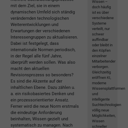
Wissen –
mit dem Ziel, sie in einem
doch häufig
dynamischen Umfeld sich ständig
ist es über
verändernden technologischen
verschiedene
Systeme
Weiterentwicklungen und
verteilt, nur
Erwartungen der verschiedenen
schwer
Interessengruppen zu aktualisieren.
auffindbar
Dabei ist festgelegt, dass
oder bleibt in
internationale Normen periodisch,
den Köpfen
in der Regel alle fünf Jahre,
einzelner
Mitarbeitender
überprüft werden sollen. Was also
verborgen.
macht den aktuellen
Gleichzeitig
Revisionsprozess so besonders?
eröffnen KI,
Es sind die Akzente auf der
moderne
inhaltlichen Ebene. Dazu zählen u.
Wissensplattformen
a. ein risikobasiertes Denken und
und
intelligente
ein prozessorientierter Ansatz.
Suchtechnologien
Ferner wird die neue Norm erstmals
völlig neue
die eindeutige Anforderung
Möglichkeiten,
beinhalten, Wissen gezielt und
Wissen
systematisch zu managen. Nach
schneller