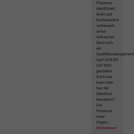
Prozesse
identifiziert,
lenkt und
kontinuierlich
verbessert,
umso
wirksamer
lässt sich
ein
Qualitätsmanagemen
nach DIN EN
ISO 9001
gestalten.
Doch wie
kann man
hier der
Überblick
bewahren?
Die
Prozesse
einer
Organi...
Weiterlesen