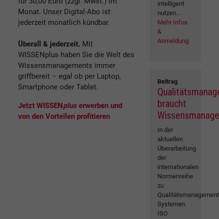
für 30,00 Euro (zzgl. Mwst.) im
intelligent
Monat. Unser Digital-Abo ist
nutzen...
jederzeit monatlich kündbar.
Mehr Infos
&
Anmeldung
Überall & jederzeit.
Mit
WISSENplus haben Sie die Welt des
Wissensmanagements immer
griffbereit – egal ob per Laptop,
Beitrag
Smartphone oder Tablet.
Qualitätsmana
braucht
Jetzt WISSEN
plus
erwerben und
Wissensmanag
von den Vorteilen profitieren
In der
aktuellen
Überarbeitung
der
internationalen
Normenreihe
zu
Qualitätsmanagement
Systemen
ISO