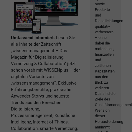
sowie
Produkte
und
Dienstleistungen
qualitativ
verbessern
Umfassend informiert.
Lesen Sie
– ohne
dabei die
alle Inhalte der Zeitschrift
materiellen,
„wissensmanagement – Das
finanziellen
Magazin für Digitalisierung,
und
Vernetzung & Collaboration“ jetzt
zeitlichen
schon vorab mit WISSENplus – der
Kapazitäten
digitalen Variante von
aus dem
Blick zu
„wissensmanagement“. Exklusive
verlieren.
Erfahrungsberichte, praxisnahe
Das sind die
Anwender-Storys und neueste
Ziele des
Trends aus den Bereichen
Qualitätsmanagement
Digitalisierung,
Wer sich
Prozessmanagement, Künstliche
dieser
Intelligenz, Internet of Things,
Herausforderung
annimmt,
Collaboration, smarte Vernetzung,