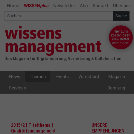
Home
WISSEN
plus
Newsletter
Abo
Kontakt
Über uns
Hier zum
kostenlosen
Newsletter
anmelden!
Das Magazin für Digitalisierung, Vernetzung & Collaboration
News
Themen
Events
WimaCard
Magazin
Services
Beratung
2015/2 | Titelthema |
UNSERE
Qualitätsmanagement
EMPFEHLUNGEN