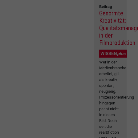
Beitrag
Genormte
Kreativität:
Qualitätsmana
in der
Filmproduktion
WISSEN
plus
Wer in der
Medienbranche
arbeitet, gilt
als kreativ,
spontan,
neugierig.
Prozessorientierung
hingegen
passt nicht
in dieses
Bild. Doch
seit die
real&fiction