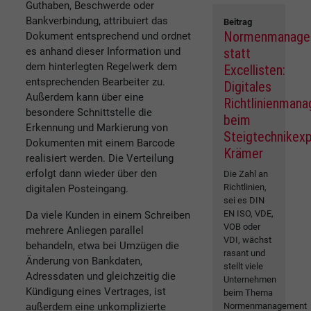
Guthaben, Beschwerde oder
Bankverbindung, attribuiert das
Beitrag
Normenmanage
Dokument entsprechend und ordnet
es anhand dieser Information und
statt
dem hinterlegten Regelwerk dem
Excellisten:
entsprechenden Bearbeiter zu.
Digitales
Außerdem kann über eine
Richtlinienman
besondere Schnittstelle die
beim
Erkennung und Markierung von
Steigtechnikex
Dokumenten mit einem Barcode
Krämer
realisiert werden. Die Verteilung
erfolgt dann wieder über den
Die Zahl an
Richtlinien,
digitalen Posteingang.
sei es DIN
EN ISO, VDE,
Da viele Kunden in einem Schreiben
VOB oder
mehrere Anliegen parallel
VDI, wächst
behandeln, etwa bei Umzügen die
rasant und
Änderung von Bankdaten,
stellt viele
Adressdaten und gleichzeitig die
Unternehmen
Kündigung eines Vertrages, ist
beim Thema
außerdem eine unkomplizierte
Normenmanagement