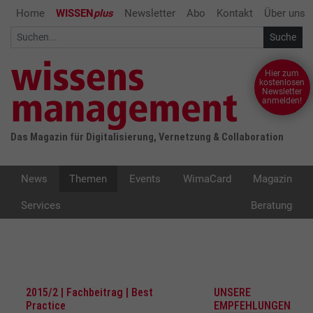
Home
WISSEN
plus
Newsletter
Abo
Kontakt
Über uns
Hier zum
kostenlosen
Newsletter
anmelden!
Das Magazin für Digitalisierung, Vernetzung & Collaboration
News
Themen
Events
WimaCard
Magazin
Services
Beratung
2015/2 | Fachbeitrag | Best
UNSERE
Practice
EMPFEHLUNGEN