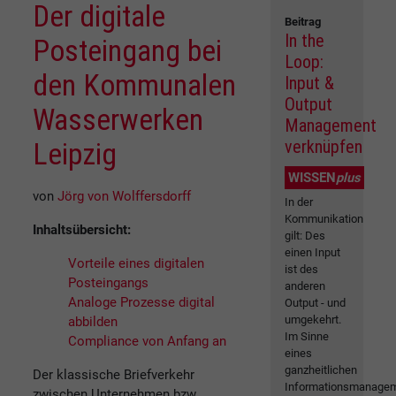
Der digitale
Beitrag
In the
Posteingang bei
Loop:
den Kommunalen
Input &
Output
Wasserwerken
Management
verknüpfen
Leipzig
WISSEN
plus
von
Jörg von Wolffersdorff
In der
Kommunikation
Inhaltsübersicht:
gilt: Des
einen Input
Vorteile eines digitalen
ist des
Posteingangs
anderen
Analoge Prozesse digital
Output - und
umgekehrt.
abbilden
Im Sinne
Compliance von Anfang an
eines
ganzheitlichen
Der klassische Briefverkehr
Informationsmanage
zwischen Unternehmen bzw.