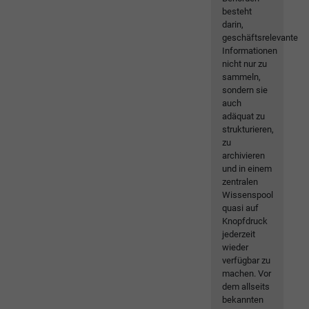
besteht
darin,
geschäftsrelevante
Informationen
nicht nur zu
sammeln,
sondern sie
auch
adäquat zu
strukturieren,
zu
archivieren
und in einem
zentralen
Wissenspool
quasi auf
Knopfdruck
jederzeit
wieder
verfügbar zu
machen. Vor
dem allseits
bekannten