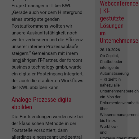
Webconference
Projektmanagerin IT bei KWL.
| KI-
„Gerade auch vor dem Hintergrund
gestützte
eines stetig steigenden
Lösungen
Postaufkommens wollten wir
im
unsere Auskunftsfähigkeit noch
weiter verbessern und die Effizienz
Unternehmense
unserer internen Prozessabläufe
28.10.2026
steigern.“ Gemeinsam mit ihrem
Ob Copilot,
langjährigen IT-Partner, der forcont
Chatbot oder
business technology gmbh, wurde
intelligente
ein digitaler Posteingang integriert,
Automatisierung
– KI zieht in
der auch die etablierten Workflows
nahezu alle
der KWL abbilden kann.
Unternehmensbereich
ein. Von der
Analoge Prozesse digital
Dokumentenverarbeit
abbilden
über
Wissensmanagement
Die Postsendungen werden wie bei
bis hin zu
der klassischen Methode in der
Workflow-
Poststelle vorsortiert, dann
und
allerdings eingescannt und zentral
Prozessunterstützung