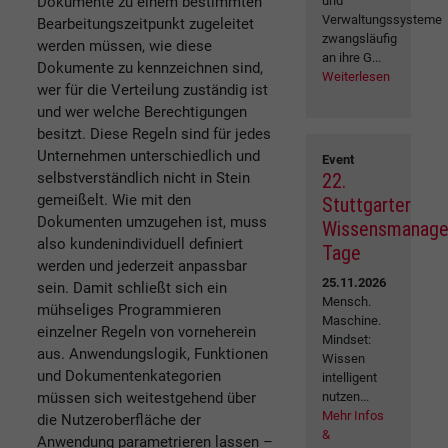
Dokumente zu einem bestimmten
und
Verwaltungssysteme
Bearbeitungszeitpunkt zugeleitet
zwangsläufig
werden müssen, wie diese
an ihre G...
Dokumente zu kennzeichnen sind,
Weiterlesen
wer für die Verteilung zuständig ist
und wer welche Berechtigungen
besitzt. Diese Regeln sind für jedes
Unternehmen unterschiedlich und
Event
selbstverständlich nicht in Stein
22.
gemeißelt. Wie mit den
Stuttgarter
Dokumenten umzugehen ist, muss
Wissensmanag
also kundenindividuell definiert
Tage
werden und jederzeit anpassbar
25.11.2026
sein. Damit schließt sich ein
Mensch.
mühseliges Programmieren
Maschine.
einzelner Regeln von vorneherein
Mindset:
aus. Anwendungslogik, Funktionen
Wissen
und Dokumentenkategorien
intelligent
müssen sich weitestgehend über
nutzen...
Mehr Infos
die Nutzeroberfläche der
&
Anwendung parametrieren lassen –