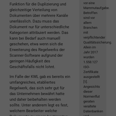
vor eine
Funktion für die Duplizierung und
Mammutaufgabe.
gleichzeitige Verteilung von
Betroffen
Dokumenten über mehrere Kanäle
sind vor
unerlässlich. Dazu muss das
allem
Dokument nur für unterschiedliche
Branchen
Kategorien attribuiert werden. Das
mit
verpflichtender
kann bei Bedarf auch manuell
Qualitätssicherung.
geschehen, etwa wenn sich die
Allein im
Erweiterung des Regelwerks der
Jahr 2017
Scanner-Software aufgrund der
wurden
geringen Häufigkeit des
1.558.127
Geschäftsfalls nicht lohnt.
ISO-
Zertifikate
Im Falle der KWL gab es bereits ein
ausgestellt
[1].
umfangreiches, etabliertes
Angesichts
Regelwerk, das sich sehr gut für
dieser
das Unternehmen bewährt hatte
Normenflut
und daher beibehalten werden
geraten
sollte. Unter anderem legt es fest,
veraltete
welchem Bearbeiter welche
Datenbanken