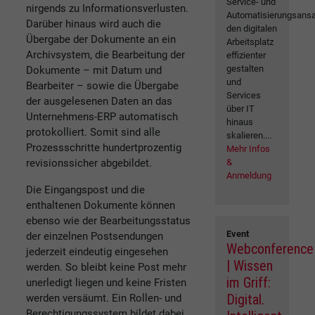
Service- und
nirgends zu Informationsverlusten.
Automatisierungsansa
Darüber hinaus wird auch die
den digitalen
Übergabe der Dokumente an ein
Arbeitsplatz
Archivsystem, die Bearbeitung der
effizienter
gestalten
Dokumente – mit Datum und
und
Bearbeiter – sowie die Übergabe
Services
der ausgelesenen Daten an das
über IT
Unternehmens-ERP automatisch
hinaus
protokolliert. Somit sind alle
skalieren....
Prozessschritte hundertprozentig
Mehr Infos
revisionssicher abgebildet.
&
Anmeldung
Die Eingangspost und die
enthaltenen Dokumente können
ebenso wie der Bearbeitungsstatus
Event
der einzelnen Postsendungen
Webconference
jederzeit eindeutig eingesehen
| Wissen
werden. So bleibt keine Post mehr
im Griff:
unerledigt liegen und keine Fristen
Digital.
werden versäumt. Ein Rollen- und
Berechtigungssystem bildet dabei