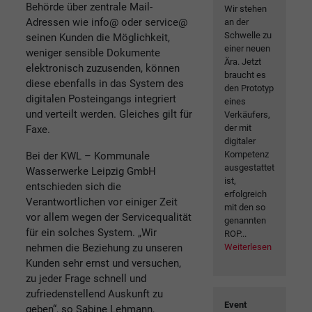
Behörde über zentrale Mail-
Wir stehen
Adressen wie info@ oder service@
an der
Schwelle zu
seinen Kunden die Möglichkeit,
einer neuen
weniger sensible Dokumente
Ära. Jetzt
elektronisch zuzusenden, können
braucht es
diese ebenfalls in das System des
den Prototyp
digitalen Posteingangs integriert
eines
und verteilt werden. Gleiches gilt für
Verkäufers,
der mit
Faxe.
digitaler
Kompetenz
Bei der KWL – Kommunale
ausgestattet
Wasserwerke Leipzig GmbH
ist,
entschieden sich die
erfolgreich
Verantwortlichen vor einiger Zeit
mit den so
vor allem wegen der Servicequalität
genannten
für ein solches System. „Wir
ROP...
nehmen die Beziehung zu unseren
Weiterlesen
Kunden sehr ernst und versuchen,
zu jeder Frage schnell und
zufriedenstellend Auskunft zu
Event
geben“, so Sabine Lehmann,