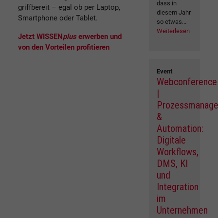
dass in
griffbereit – egal ob per Laptop,
diesem Jahr
Smartphone oder Tablet.
so etwas...
Weiterlesen
Jetzt WISSEN
plus
erwerben und
von den Vorteilen profitieren
Event
Webconference
|
Prozessmanag
&
Automation:
Digitale
Workflows,
DMS, KI
und
Integration
im
Unternehmen