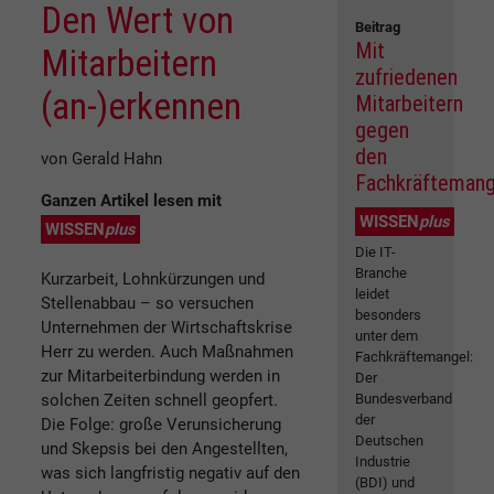
Den Wert von
Beitrag
Mit
Mitarbeitern
zufriedenen
(an-)erkennen
Mitarbeitern
gegen
den
von Gerald Hahn
Fachkräftemang
Ganzen Artikel lesen mit
WISSEN
plus
WISSEN
plus
Die IT-
Branche
Kurzarbeit, Lohnkürzungen und
leidet
Stellenabbau – so versuchen
besonders
Unternehmen der Wirtschaftskrise
unter dem
Herr zu werden. Auch Maßnahmen
Fachkräftemangel:
zur Mitarbeiterbindung werden in
Der
solchen Zeiten schnell geopfert.
Bundesverband
der
Die Folge: große Verunsicherung
Deutschen
und Skepsis bei den Angestellten,
Industrie
was sich langfristig negativ auf den
(BDI) und