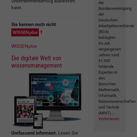
Unternehmenserfolg auswirken
die
kann.
Bundesvereinigung
der
Deutschen
Sie kennen noch nicht
Arbeitgeberverbände
(BDA)
WISSEN
plus
?
beklagten
im Juli
WISSEN
plus
vergangenen
Jahres rund
Die digitale Welt von
61.000
wissensmanagement
fehlende
Experten in
den
Bereichen
Mathematik,
Informatik,
Naturwissenschaften
und Technik
(MINT)....
Weiterlesen
Umfassend informiert.
Lesen Sie