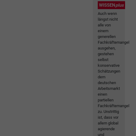
WISSEN
plus
Auch wenn
längst nicht
alle von
einem
generellen
Fachkräftemangel
ausgehen,
gestehen
selbst
konservative
Schätzungen
dem
deutschen
Arbeitsmarkt
einen
partiellen
Fachkräftemangel
zu. Unstrittig
ist, dass vor
allem global
agierende
und