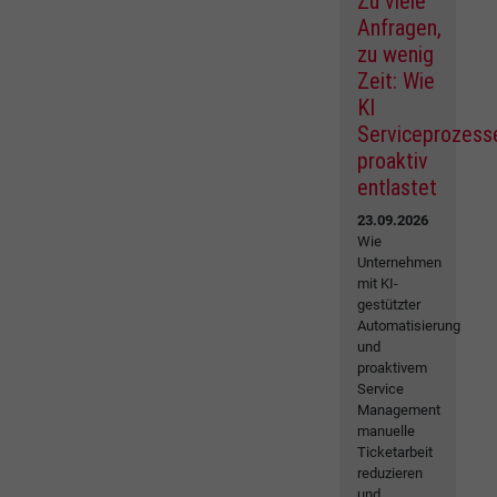
Zu viele
Anfragen,
zu wenig
Zeit: Wie
KI
Serviceprozess
proaktiv
entlastet
23.09.2026
Wie
Unternehmen
mit KI-
gestützter
Automatisierung
und
proaktivem
Service
Management
manuelle
Ticketarbeit
reduzieren
und