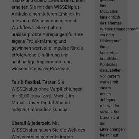
Basis- und Überblickswissen bieten,
ihre
erhalten Sie mit den WISSENplus-
Motivation
Artikeln einen tieferen Einblick in
hinsichtlich
relevante Wissensmanagement-
des Themas
Workflows. Sie erhalten
Wissensmanagement
praxiserprobte Anregungen für Ihre
vor dem
eigene Projektplanung und
Hintergrund
ihres
gewinnen wertvolle Impulse für die
konkreten
erfolgreiche Einführung und
beruflichen
nachhaltige Implementierung
Kontextes
wissensintensiver Prozesse.
darzustellen.
Vor kurzem
Fair & flexibel.
Testen Sie
war es mit
einem
WISSENplus ohne Verpflichtungen
neuen
für 30,00 Euro (zzgl. Mwst.) im
Jahrgang
Monat. Unser Digital-Abo ist
mal wieder
jederzeit monatlich kündbar.
soweit. Bei
Durchsicht
Überall & jederzeit.
Mit
der
Einreichungen
WISSENplus haben Sie die Welt des
fiel mir auf,
Wissensmanagements immer