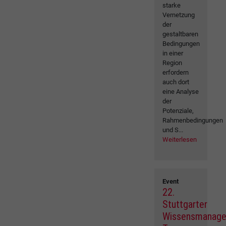
starke
Vernetzung
der
gestaltbaren
Bedingungen
in einer
Region
erfordern
auch dort
eine Analyse
der
Potenziale,
Rahmenbedingungen
und S...
Weiterlesen
Event
22.
Stuttgarter
Wissensmanag