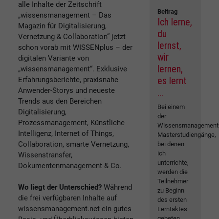
alle Inhalte der Zeitschrift
Beitrag
„wissensmanagement – Das
Ich lerne,
Magazin für Digitalisierung,
du
Vernetzung & Collaboration“ jetzt
lernst,
schon vorab mit WISSENplus – der
wir
digitalen Variante von
lernen,
„wissensmanagement“. Exklusive
es lernt
Erfahrungsberichte, praxisnahe
Anwender-Storys und neueste
...
Trends aus den Bereichen
Bei einem
Digitalisierung,
der
Prozessmanagement, Künstliche
Wissensmanagement
Intelligenz, Internet of Things,
Masterstudiengänge,
Collaboration, smarte Vernetzung,
bei denen
ich
Wissenstransfer,
unterrichte,
Dokumentenmanagement & Co.
werden die
Teilnehmer
Wo liegt der Unterschied?
Während
zu Beginn
die frei verfügbaren Inhalte auf
des ersten
wissensmanagement.net ein gutes
Lerntaktes
gebeten,