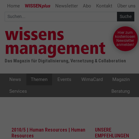
Home
WISSEN
plus
Newsletter
Abo
Kontakt
Über uns
Hier zum
kostenlosen
Newsletter
anmelden!
Das Magazin für Digitalisierung, Vernetzung & Collaboration
News
Themen
Events
WimaCard
Magazin
Services
Beratung
2010/5 | Human Resources | Human
UNSERE
Resources
EMPFEHLUNGEN