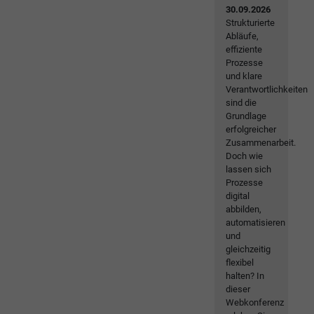
30.09.2026
Strukturierte
Abläufe,
effiziente
Prozesse
und klare
Verantwortlichkeiten
sind die
Grundlage
erfolgreicher
Zusammenarbeit.
Doch wie
lassen sich
Prozesse
digital
abbilden,
automatisieren
und
gleichzeitig
flexibel
halten? In
dieser
Webkonferenz