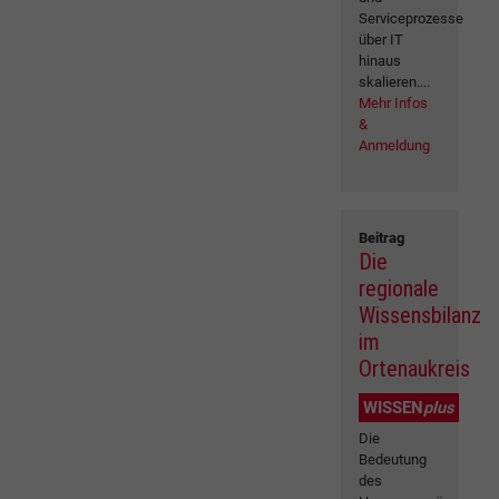
Serviceprozesse
über IT
hinaus
skalieren....
Mehr Infos
&
Anmeldung
Beitrag
Die
regionale
Wissensbilanz
im
Ortenaukreis
WISSEN
plus
Die
Bedeutung
des