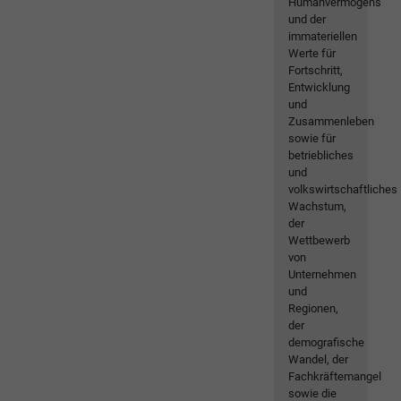
Humanvermögens
und der
immateriellen
Werte für
Fortschritt,
Entwicklung
und
Zusammenleben
sowie für
betriebliches
und
volkswirtschaftliches
Wachstum,
der
Wettbewerb
von
Unternehmen
und
Regionen,
der
demografische
Wandel, der
Fachkräftemangel
sowie die