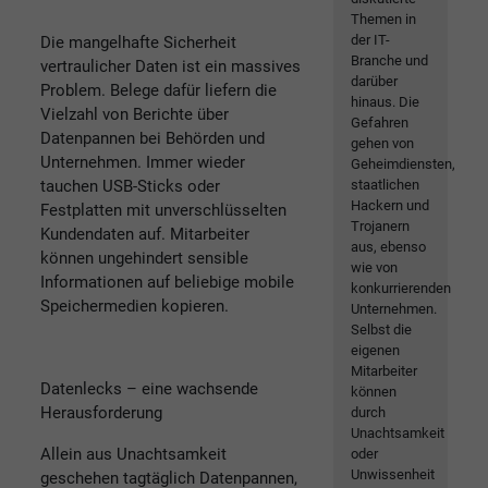
Themen in
der IT-
Die mangelhafte Sicherheit
Branche und
vertraulicher Daten ist ein massives
darüber
Problem. Belege dafür liefern die
hinaus. Die
Vielzahl von Berichte über
Gefahren
Datenpannen bei Behörden und
gehen von
Unternehmen. Immer wieder
Geheimdiensten,
tauchen USB-Sticks oder
staatlichen
Hackern und
Festplatten mit unverschlüsselten
Trojanern
Kundendaten auf. Mitarbeiter
aus, ebenso
können ungehindert sensible
wie von
Informationen auf beliebige mobile
konkurrierenden
Speichermedien kopieren.
Unternehmen.
Selbst die
eigenen
Mitarbeiter
Datenlecks – eine wachsende
können
Herausforderung
durch
Unachtsamkeit
Allein aus Unachtsamkeit
oder
Unwissenheit
geschehen tagtäglich Datenpannen,