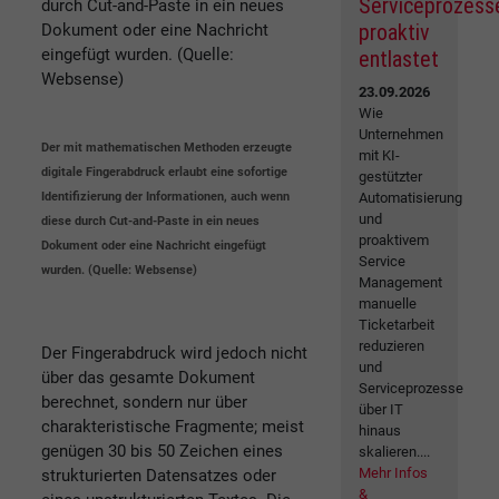
Serviceprozess
proaktiv
entlastet
23.09.2026
Wie
Unternehmen
Der mit mathematischen Methoden erzeugte
mit KI-
digitale Fingerabdruck erlaubt eine sofortige
gestützter
Identifizierung der Informationen, auch wenn
Automatisierung
und
diese durch Cut-and-Paste in ein neues
proaktivem
Dokument oder eine Nachricht eingefügt
Service
wurden. (Quelle: Websense)
Management
manuelle
Ticketarbeit
reduzieren
Der Fingerabdruck wird jedoch nicht
und
über das gesamte Dokument
Serviceprozesse
berechnet, sondern nur über
über IT
charakteristische Fragmente; meist
hinaus
genügen 30 bis 50 Zeichen eines
skalieren....
Mehr Infos
strukturierten Datensatzes oder
&