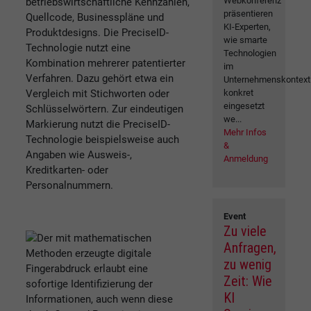
Webkonferenz
betriebswirtschaftliche Kennzahlen,
präsentieren
Quellcode, Businesspläne und
KI-Experten,
Produktdesigns. Die PreciseID-
wie smarte
Technologie nutzt eine
Technologien
Kombination mehrerer patentierter
im
Verfahren. Dazu gehört etwa ein
Unternehmenskontext
Vergleich mit Stichworten oder
konkret
eingesetzt
Schlüsselwörtern. Zur eindeutigen
we...
Markierung nutzt die PreciseID-
Mehr Infos
Technologie beispielsweise auch
&
Angaben wie Ausweis-,
Anmeldung
Kreditkarten- oder
Personalnummern.
Event
Zu viele
Anfragen,
zu wenig
Zeit: Wie
KI