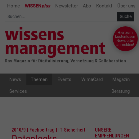
Home
WISSEN
plus
Newsletter
Abo
Kontakt
Über uns
Hier zum
kostenlosen
Newsletter
anmelden!
Das Magazin für Digitalisierung, Vernetzung & Collaboration
News
Themen
Events
WimaCard
Magazin
Services
Beratung
2010/9 | Fachbeitrag | IT-Sicherheit
UNSERE
Datenlecks
EMPFEHLUNGEN