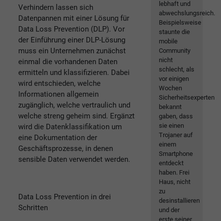
lebhaft und
Verhindern lassen sich
abwechslungsreich.
Datenpannen mit einer Lösung für
Beispielsweise
Data Loss Prevention (DLP). Vor
staunte die
der Einführung einer DLP-Lösung
mobile
muss ein Unternehmen zunächst
Community
nicht
einmal die vorhandenen Daten
schlecht, als
ermitteln und klassifizieren. Dabei
vor einigen
wird entschieden, welche
Wochen
Informationen allgemein
Sicherheitsexperten
zugänglich, welche vertraulich und
bekannt
welche streng geheim sind. Ergänzt
gaben, dass
sie einen
wird die Datenklassifikation um
Trojaner auf
eine Dokumentation der
einem
Geschäftsprozesse, in denen
Smartphone
sensible Daten verwendet werden.
entdeckt
haben. Frei
Haus, nicht
zu
Data Loss Prevention in drei
desinstallieren
Schritten
und der
erste seiner