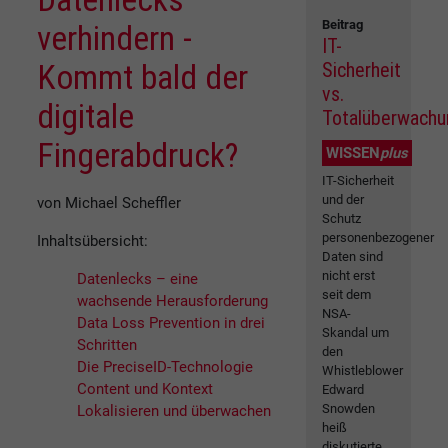
Beitrag
verhindern -
IT-
Kommt bald der
Sicherheit
vs.
digitale
Totalüberwachu
Fingerabdruck?
WISSEN
plus
IT-Sicherheit
und der
von Michael Scheffler
Schutz
personenbezogener
Inhaltsübersicht:
Daten sind
nicht erst
Datenlecks – eine
seit dem
wachsende Herausforderung
NSA-
Data Loss Prevention in drei
Skandal um
Schritten
den
Die PreciseID-Technologie
Whistleblower
Content und Kontext
Edward
Snowden
Lokalisieren und überwachen
heiß
diskutierte