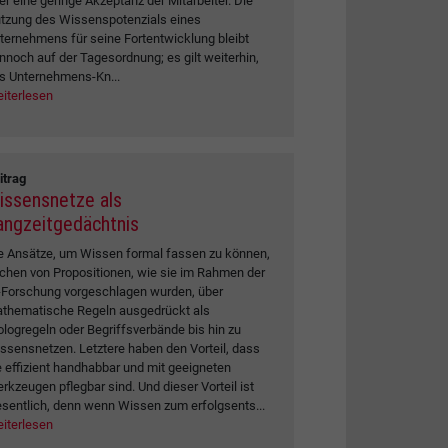
er eine geringe Akzeptanz der Mitarbeiter. Die
tzung des Wissenspotenzials eines
ternehmens für seine Fortentwicklung bleibt
nnoch auf der Tagesordnung; es gilt weiterhin,
s Unternehmens-Kn...
iterlesen
itrag
issensnetze als
angzeitgedächtnis
e Ansätze, um Wissen formal fassen zu können,
ichen von Propositionen, wie sie im Rahmen der
-Forschung vorgeschlagen wurden, über
thematische Regeln ausgedrückt als
ologregeln oder Begriffsverbände bis hin zu
ssensnetzen. Letztere haben den Vorteil, dass
e effizient handhabbar und mit geeigneten
rkzeugen pflegbar sind. Und dieser Vorteil ist
sentlich, denn wenn Wissen zum erfolgsents...
iterlesen