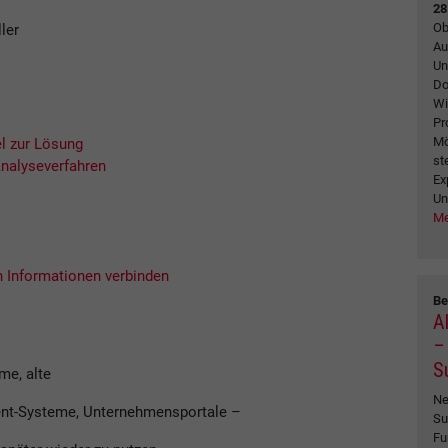
28
Ob
ler
Au
Un
Do
Wi
Pr
Mö
l zur Lösung
st
Analyseverfahren
Ex
Un
Me
 Informationen verbinden
Be
A
– 
S
me, alte
Ne
t-Systeme, Unternehmensportale –
Su
Fu