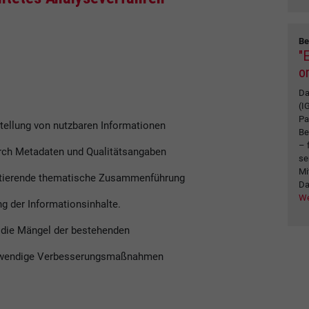
Be
"
on
Da
(I
Pa
stellung von nutzbaren Informationen
Be
– 
urch Metadaten und Qualitätsangaben
se
Mi
ultierende thematische Zusammenführung
Da
We
ng der Informationsinhalte.
 die Mängel der bestehenden
notwendige Verbesserungsmaßnahmen