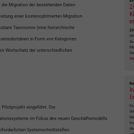
Ev
 die Migration der bestehenden Daten-
Z
K
eitung einer kostenoptimierten Migration
e
passbare Taxonomie (eine hierarchische
23
Wi
ssensdomänen in Form von Kategorien
Au
Ma
hen Wortschatz der unterschiedlichen
Se
Me
Be
I
E
Fa
ilotprojekt eingeführt. Die
Wi
Ma
mationssysteme im Fokus des neuen Geschäftsmodells
Ko
da
rforderlichen Systemschnittstellen.