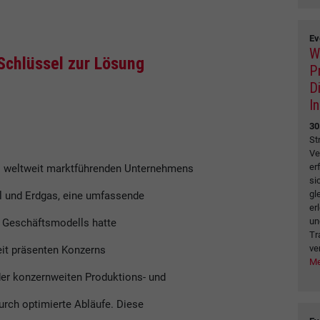
Ev
W
Schlüssel zur Lösung
P
D
I
30
St
Ve
er
es weltweit marktführenden Unternehmens
si
gl
l und Erdgas, eine umfassende
er
un
n Geschäftsmodells hatte
Tr
ve
eit präsenten Konzerns
Me
der konzernweiten Produktions- und
urch optimierte Abläufe. Diese