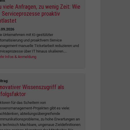
ent
u viele Anfragen, zu wenig Zeit: Wie
I Serviceprozesse proaktiv
ntlastet
.09.2026
e Unternehmen mit KI-gestützter
tomatisierung und proaktivem Service
nagement manuelle Ticketarbeit reduzieren und
rviceprozesse über IT hinaus skalieren....
hr Infos & Anmeldung
itrag
nnovativer Wissenszugriff als
rfolgsfaktor
ktoren für das Scheitern von
ssensmanagement-Projekten gibt es viele:
chtdenken, abteilungsübergreifende
mmunikationsprobleme, zu hohe Erwartungen an
s technisch Machbare, ungenaue Zieldefinitionen