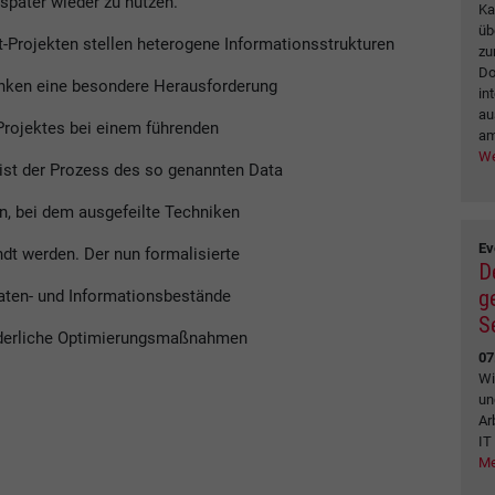
 später wieder zu nutzen.
Ka
üb
rojekten stellen heterogene Informationsstrukturen
zu
Do
nken eine besondere Herausforderung
in
au
Projektes bei einem führenden
am
We
st der Prozess des so genannten Data
n, bei dem ausgefeilte Techniken
Ev
dt werden. Der nun formalisierte
D
g
aten- und Informationsbestände
S
rderliche Optimierungsmaßnahmen
07
Wi
un
Ar
IT
Me