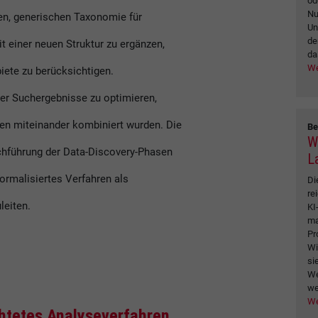
od
Nu
den, generischen Taxonomie für
Un
de
t einer neuen Struktur zu ergänzen,
da
We
iete zu berücksichtigen.
der Suchergebnisse zu optimieren,
en miteinander kombiniert wurden. Die
Be
W
chführung der Data-Discovery-Phasen
L
formalisiertes Verfahren als
Di
re
leiten.
KI
ma
Pr
Wi
si
We
we
We
chtetes Analyseverfahren