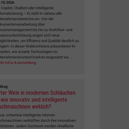
.10.2026
 Copilot, Chatbot oder intelligente
tomatisierung – KI zieht in nahezu alle
ternehmensbereiche ein. Von der
kumentenverarbeitung über
ssensmanagement bis hin zu Workflow- und
ozessunterstützung zeigen sich neue
glichkeiten, um Effizienz und Qualität deutlich zu
eigern. In dieser Webkonferenz präsentieren KI-
perten, wie smarte Technologien im
ternehmenskontext konkret eingesetzt we...
hr Infos & Anmeldung
itrag
lter Wein in modernen Schläuchen
wie innovativ sind intelligente
uchmaschinen wirklich?
ue, scheinbar intelligente Internet-
chmaschinen verblüffen durch ihre innovativen
nktionen: Jedem Suchwort werden inhaltliche