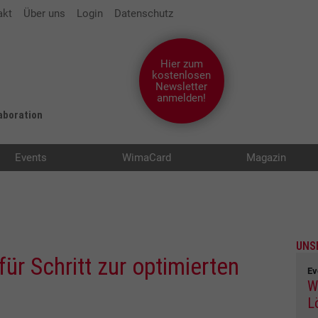
akt
Über uns
Login
Datenschutz
Hier zum
kostenlosen
Newsletter
anmelden!
laboration
Events
WimaCard
Magazin
UNS
für Schritt zur optimierten
Ev
W
L