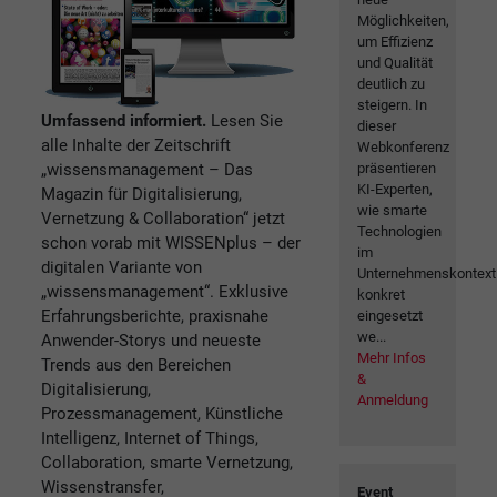
Möglichkeiten,
um Effizienz
und Qualität
deutlich zu
steigern. In
Umfassend informiert.
Lesen Sie
dieser
alle Inhalte der Zeitschrift
Webkonferenz
„wissensmanagement – Das
präsentieren
KI-Experten,
Magazin für Digitalisierung,
wie smarte
Vernetzung & Collaboration“ jetzt
Technologien
schon vorab mit WISSENplus – der
im
digitalen Variante von
Unternehmenskontext
„wissensmanagement“. Exklusive
konkret
Erfahrungsberichte, praxisnahe
eingesetzt
we...
Anwender-Storys und neueste
Mehr Infos
Trends aus den Bereichen
&
Digitalisierung,
Anmeldung
Prozessmanagement, Künstliche
Intelligenz, Internet of Things,
Collaboration, smarte Vernetzung,
Wissenstransfer,
Event