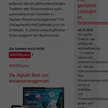
aufgrund dieser jahrhundertelangen
gestützte
Tradition der Wissensarbeit auch
Lösungen
automatisch ein Vorreiter in
im
Sachen Wissensmanagement? Die
Unternehmense
Verlagslandschaft befindet sich im
Umbruch. In Zeiten wirtschaftlicher
28.10.2026
Ob Copilot,
Krise stagniert der Buchumsatz.
Chatbot oder
intelligente
Sie kennen noch nicht
Automatisierung
– KI zieht in
WISSEN
plus
?
nahezu alle
Unternehmensbereich
WISSEN
plus
ein. Von der
Dokumentenverarbeit
Die digitale Welt von
über
wissensmanagement
Wissensmanagement
bis hin zu
Workflow-
und
Prozessunterstützung
zeigen sich
neue