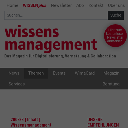
Home
WISSEN
plus
Newsletter
Abo
Kontakt
Über uns
Hier zum
kostenlosen
Newsletter
anmelden!
Das Magazin für Digitalisierung, Vernetzung & Collaboration
News
Themen
Events
WimaCard
Magazin
Services
Beratung
2003/3 | Inhalt |
UNSERE
Wissensmanagement
EMPFEHLUNGEN