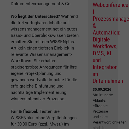
Dokumentenmanagement & Co.
Webconference
|
Wo liegt der Unterschied?
Während
Prozessmanag
die frei verfügbaren Inhalte auf
&
wissensmanagement.net ein gutes
Automation:
Basis- und Überblickswissen bieten,
Digitale
erhalten Sie mit den WISSENplus-
Workflows,
Artikeln einen tieferen Einblick in
DMS, KI
relevante Wissensmanagement-
und
Workflows. Sie erhalten
Integration
praxiserprobte Anregungen für Ihre
im
eigene Projektplanung und
gewinnen wertvolle Impulse für die
Unternehmen
erfolgreiche Einführung und
30.09.2026
nachhaltige Implementierung
Strukturierte
wissensintensiver Prozesse.
Abläufe,
effiziente
Fair & flexibel.
Testen Sie
Prozesse
und klare
WISSENplus ohne Verpflichtungen
Verantwortlichkeiten
für 30,00 Euro (zzgl. Mwst.) im
sind die