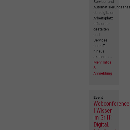
Service- und
Automatisierungsansa
den digitalen
Arbeitsplatz
effizienter
gestalten
und
Services
über IT
hinaus
skalieren....
Mehr Infos
&
Anmeldung
Event
Webconference
| Wissen
im Griff:
Digital.