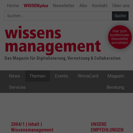
Home
WISSEN
plus
Newsletter
Abo
Kontakt
Über uns
Hier zum
kostenlosen
Newsletter
anmelden!
Das Magazin für Digitalisierung, Vernetzung & Collaboration
News
Themen
Events
WimaCard
Magazin
Services
Beratung
2004/1 | Inhalt |
UNSERE
Wissensmanagement
EMPFEHLUNGEN