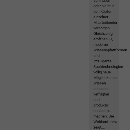
auffindbar
oder bleibt in
den Köpfen
einzelner
Mitarbeitender
verborgen.
Gleichzeitig
eröffnen KI,
moderne
Wissensplattformen
und
intelligente
Suchtechnologien
völlig neue
Möglichkeiten,
Wissen
schneller
verfügbar
und
produktiv
nutzbar zu
machen. Die
Webkonferenz
zeigt,...