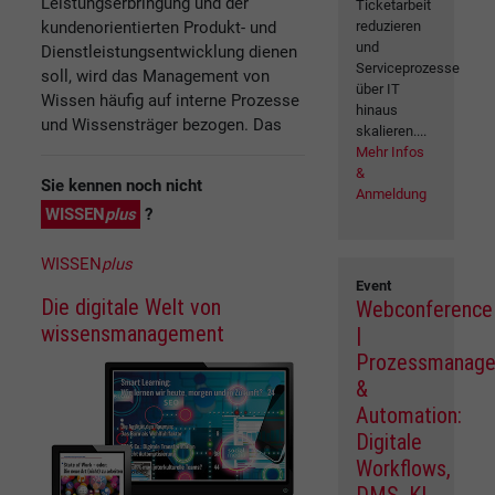
Leistungserbringung und der
Ticketarbeit
kundenorientierten Produkt- und
reduzieren
und
Dienstleistungsentwicklung dienen
Serviceprozesse
soll, wird das Management von
über IT
Wissen häufig auf interne Prozesse
hinaus
und Wissensträger bezogen. Das
skalieren....
Mehr Infos
&
Sie kennen noch nicht
Anmeldung
WISSEN
plus
?
WISSEN
plus
Event
Die digitale Welt von
Webconference
wissensmanagement
|
Prozessmanag
&
Automation:
Digitale
Workflows,