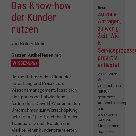
Das Know-how
Event
Zu viele
der Kunden
Anfragen,
nutzen
zu wenig
Zeit: Wie
KI
von Holger Nohr
Serviceprozess
Ganzen Artikel lesen mit
proaktiv
WISSEN
plus
entlastet
23.09.2026
Betrachtet man den Stand der
Wie
Forschung und Praxis zum
Unternehmen
Wissensmanagement, lässt sich
mit KI-
eine paradoxe Entwicklung
gestützter
Automatisierung
feststellen. Obwohl Wissen in den
und
Unternehmen zur Wertschöpfung
proaktivem
beitragen [1] soll, gleichzeitig der
Service
Transparenz über Kunden und
Management
Märkte, einer kundenorientierten
manuelle