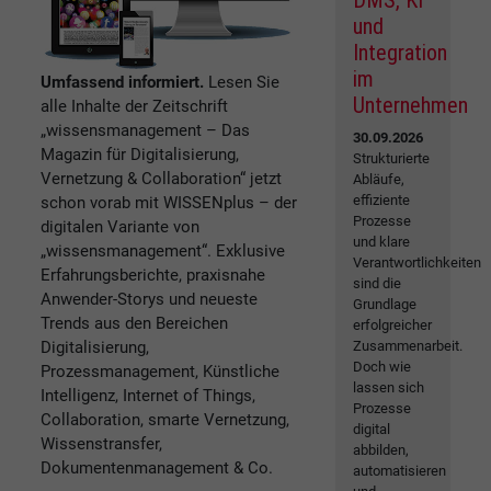
DMS, KI
und
Integration
im
Umfassend informiert.
Lesen Sie
Unternehmen
alle Inhalte der Zeitschrift
„wissensmanagement – Das
30.09.2026
Magazin für Digitalisierung,
Strukturierte
Vernetzung & Collaboration“ jetzt
Abläufe,
effiziente
schon vorab mit WISSENplus – der
Prozesse
digitalen Variante von
und klare
„wissensmanagement“. Exklusive
Verantwortlichkeiten
Erfahrungsberichte, praxisnahe
sind die
Anwender-Storys und neueste
Grundlage
Trends aus den Bereichen
erfolgreicher
Digitalisierung,
Zusammenarbeit.
Doch wie
Prozessmanagement, Künstliche
lassen sich
Intelligenz, Internet of Things,
Prozesse
Collaboration, smarte Vernetzung,
digital
Wissenstransfer,
abbilden,
Dokumentenmanagement & Co.
automatisieren