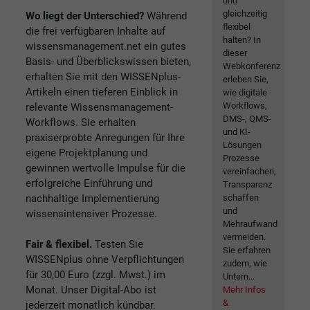
und
gleichzeitig
Wo liegt der Unterschied?
Während
flexibel
die frei verfügbaren Inhalte auf
halten? In
wissensmanagement.net ein gutes
dieser
Basis- und Überblickswissen bieten,
Webkonferenz
erhalten Sie mit den WISSENplus-
erleben Sie,
Artikeln einen tieferen Einblick in
wie digitale
Workflows,
relevante Wissensmanagement-
DMS-, QMS-
Workflows. Sie erhalten
und KI-
praxiserprobte Anregungen für Ihre
Lösungen
eigene Projektplanung und
Prozesse
gewinnen wertvolle Impulse für die
vereinfachen,
erfolgreiche Einführung und
Transparenz
nachhaltige Implementierung
schaffen
und
wissensintensiver Prozesse.
Mehraufwand
vermeiden.
Fair & flexibel.
Testen Sie
Sie erfahren
WISSENplus ohne Verpflichtungen
zudem, wie
für 30,00 Euro (zzgl. Mwst.) im
Untern...
Monat. Unser Digital-Abo ist
Mehr Infos
&
jederzeit monatlich kündbar.