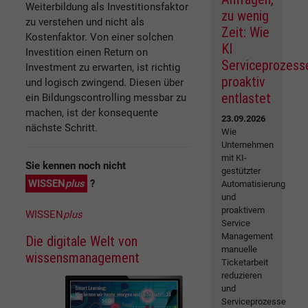
Weiterbildung als Investitionsfaktor
zu wenig
zu verstehen und nicht als
Zeit: Wie
Kostenfaktor. Von einer solchen
KI
Investition einen Return on
Serviceprozess
Investment zu erwarten, ist richtig
proaktiv
und logisch zwingend. Diesen über
entlastet
ein Bildungscontrolling messbar zu
machen, ist der konsequente
23.09.2026
nächste Schritt.
Wie
Unternehmen
mit KI-
Sie kennen noch nicht
gestützter
WISSEN
plus
?
Automatisierung
und
proaktivem
WISSEN
plus
Service
Management
Die digitale Welt von
manuelle
wissensmanagement
Ticketarbeit
reduzieren
und
Serviceprozesse