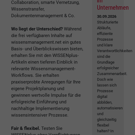
im
Collaboration, smarte Vernetzung,
Unternehmen
Wissenstransfer,
Dokumentenmanagement & Co.
30.09.2026
Strukturierte
Abläufe,
Wo liegt der Unterschied?
Während
effiziente
die frei verfügbaren Inhalte auf
Prozesse
wissensmanagement.net ein gutes
und klare
Basis- und Überblickswissen bieten,
Verantwortlichkeiten
erhalten Sie mit den WISSENplus-
sind die
Artikeln einen tieferen Einblick in
Grundlage
erfolgreicher
relevante Wissensmanagement-
Zusammenarbeit.
Workflows. Sie erhalten
Doch wie
praxiserprobte Anregungen für Ihre
lassen sich
eigene Projektplanung und
Prozesse
gewinnen wertvolle Impulse für die
digital
erfolgreiche Einführung und
abbilden,
nachhaltige Implementierung
automatisieren
und
wissensintensiver Prozesse.
gleichzeitig
flexibel
Fair & flexibel.
Testen Sie
halten? In
WISSENplus ohne Verpflichtungen