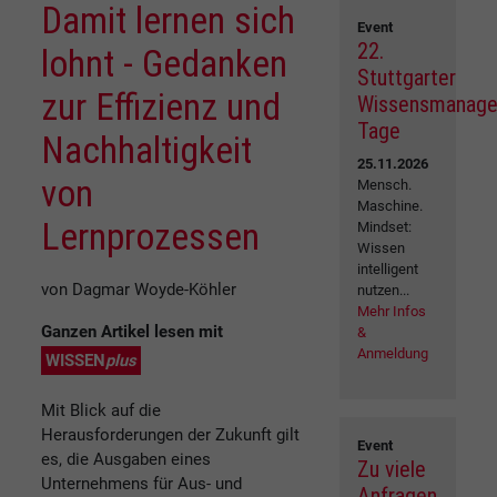
Damit lernen sich
Event
22.
lohnt - Gedanken
Stuttgarter
zur Effizienz und
Wissensmanag
Tage
Nachhaltigkeit
25.11.2026
von
Mensch.
Maschine.
Lernprozessen
Mindset:
Wissen
intelligent
von Dagmar Woyde-Köhler
nutzen...
Mehr Infos
Ganzen Artikel lesen mit
&
Anmeldung
WISSEN
plus
Mit Blick auf die
Herausforderungen der Zukunft gilt
Event
es, die Ausgaben eines
Zu viele
Unternehmens für Aus- und
Anfragen,