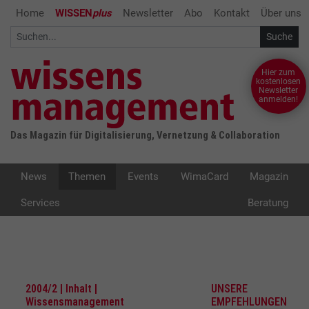
Home
WISSEN
plus
Newsletter
Abo
Kontakt
Über uns
Hier zum
kostenlosen
Newsletter
anmelden!
Das Magazin für Digitalisierung, Vernetzung & Collaboration
News
Themen
Events
WimaCard
Magazin
Services
Beratung
2004/2 | Inhalt |
UNSERE
Wissensmanagement
EMPFEHLUNGEN