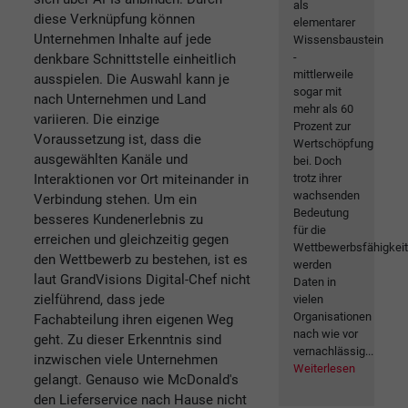
als
diese Verknüpfung können
elementarer
Unternehmen Inhalte auf jede
Wissensbaustein
-
denkbare Schnittstelle einheitlich
mittlerweile
ausspielen. Die Auswahl kann je
sogar mit
nach Unternehmen und Land
mehr als 60
variieren. Die einzige
Prozent zur
Voraussetzung ist, dass die
Wertschöpfung
ausgewählten Kanäle und
bei. Doch
Interaktionen vor Ort miteinander in
trotz ihrer
wachsenden
Verbindung stehen. Um ein
Bedeutung
besseres Kundenerlebnis zu
für die
erreichen und gleichzeitig gegen
Wettbewerbsfähigkei
den Wettbewerb zu bestehen, ist es
werden
laut GrandVisions Digital-Chef nicht
Daten in
zielführend, dass jede
vielen
Organisationen
Fachabteilung ihren eigenen Weg
nach wie vor
geht. Zu dieser Erkenntnis sind
vernachlässig...
inzwischen viele Unternehmen
Weiterlesen
gelangt. Genauso wie McDonald's
den Lieferservice nach Hause nicht