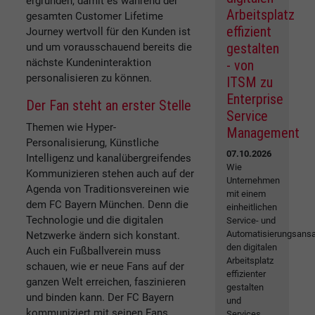
ergründen, damit es während der
Arbeitsplatz
gesamten Customer Lifetime
effizient
Journey wertvoll für den Kunden ist
gestalten
und um vorausschauend bereits die
nächste Kundeninteraktion
- von
personalisieren zu können.
ITSM zu
Enterprise
Der Fan steht an erster Stelle
Service
Themen wie Hyper-
Management
Personalisierung, Künstliche
07.10.2026
Intelligenz und kanalübergreifendes
Wie
Kommunizieren stehen auch auf der
Unternehmen
Agenda von Traditionsvereinen wie
mit einem
dem FC Bayern München. Denn die
einheitlichen
Technologie und die digitalen
Service- und
Automatisierungsansa
Netzwerke ändern sich konstant.
den digitalen
Auch ein Fußballverein muss
Arbeitsplatz
schauen, wie er neue Fans auf der
effizienter
ganzen Welt erreichen, faszinieren
gestalten
und binden kann. Der FC Bayern
und
kommuniziert mit seinen Fans
Services