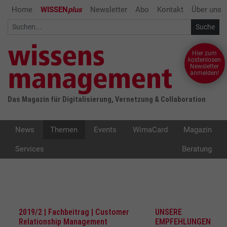
Home
WISSEN
plus
Newsletter
Abo
Kontakt
Über uns
Hier zum
kostenlosen
Newsletter
anmelden!
Das Magazin für Digitalisierung, Vernetzung & Collaboration
News
Themen
Events
WimaCard
Magazin
Services
Beratung
2019/2 | Fachbeitrag | Customer
UNSERE
Relationship Management
EMPFEHLUNGEN