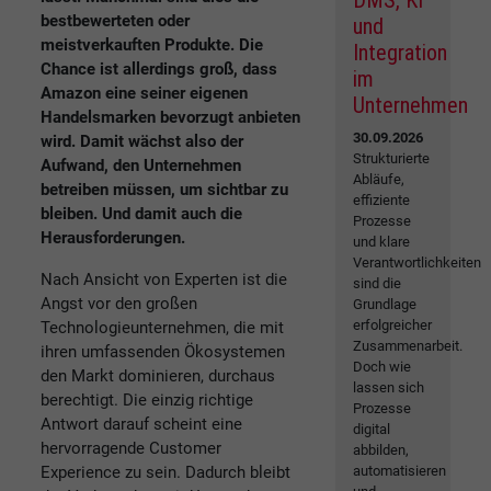
DMS, KI
bestbewerteten oder
und
meistverkauften Produkte. Die
Integration
Chance ist allerdings groß, dass
im
Amazon eine seiner eigenen
Unternehmen
Handelsmarken bevorzugt anbieten
30.09.2026
wird. Damit wächst also der
Strukturierte
Aufwand, den Unternehmen
Abläufe,
betreiben müssen, um sichtbar zu
effiziente
bleiben. Und damit auch die
Prozesse
Herausforderungen.
und klare
Verantwortlichkeiten
Nach Ansicht von Experten ist die
sind die
Angst vor den großen
Grundlage
erfolgreicher
Technologieunternehmen, die mit
Zusammenarbeit.
ihren umfassenden Ökosystemen
Doch wie
den Markt dominieren, durchaus
lassen sich
berechtigt. Die einzig richtige
Prozesse
Antwort darauf scheint eine
digital
hervorragende Customer
abbilden,
Experience zu sein. Dadurch bleibt
automatisieren