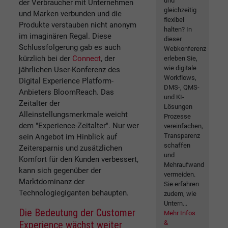
und
der Verbraucher mit Unternehmen
gleichzeitig
und Marken verbunden und die
flexibel
Produkte verstauben nicht anonym
halten? In
im imaginären Regal. Diese
dieser
Schlussfolgerung gab es auch
Webkonferenz
kürzlich bei der
Connect
, der
erleben Sie,
wie digitale
jährlichen User-Konferenz des
Workflows,
Digital Experience Platform-
DMS-, QMS-
Anbieters BloomReach. Das
und KI-
Zeitalter der
Lösungen
Alleinstellungsmerkmale weicht
Prozesse
dem "Experience-Zeitalter". Nur wer
vereinfachen,
Transparenz
sein Angebot im Hinblick auf
schaffen
Zeitersparnis und zusätzlichen
und
Komfort für den Kunden verbessert,
Mehraufwand
kann sich gegenüber der
vermeiden.
Marktdominanz der
Sie erfahren
Technologiegiganten behaupten.
zudem, wie
Untern...
Die Bedeutung der Customer
Mehr Infos
Experience wächst weiter
&