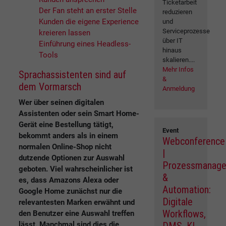
Ticketarbeit
Der Fan steht an erster Stelle
reduzieren
Kunden die eigene Experience
und
Serviceprozesse
kreieren lassen
über IT
Einführung eines Headless-
hinaus
Tools
skalieren....
Mehr Infos
Sprachassistenten sind auf
&
dem Vormarsch
Anmeldung
Wer über seinen digitalen
Assistenten oder sein Smart Home-
Gerät eine Bestellung tätigt,
Event
bekommt anders als in einem
Webconference
normalen Online-Shop nicht
|
dutzende Optionen zur Auswahl
Prozessmanag
geboten. Viel wahrscheinlicher ist
&
es, dass Amazons Alexa oder
Automation:
Google Home zunächst nur die
Digitale
relevantesten Marken erwähnt und
Workflows,
den Benutzer eine Auswahl treffen
lässt. Manchmal sind dies die