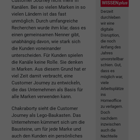
Customer Journey nicht mehr in
WISSEN
plus
Kanälen. Bei so vielen Marken in so
Derzeit
vielen Ländern ist das fast
durchleben
unmöglich. Durch umfangreiche
wir eine
Recherchen wurde ihm klar, dass es
digitale
einen gemeinsamen Nenner gibt,
Disruption,
unabhängig davon, wie stark sich
die noch
Anfang des
die Kunden voneinander
Jahres
unterscheiden. Für Kunden spielen
unvorstellbar
die Kanäle keine Rolle. Sie denken
schien. Gut,
in Marken. Aus diesem Grund hat er
dass es
viel Zeit damit verbracht, eine
möglich war,
Customer Journey zu entwickeln,
viele
Arbeitsplätze
die das Unternehmen als Basis für
ins
alle Marken verwenden kann.
Homeoffice
zu verlagern.
Chakraborty sieht die Customer
Doch
Journey als Lego-Baukasten. Das
nachdem
Unternehmen kümmert sich um die
inzwischen
Bausteine, um für jede Marke und
auch die
auch den Kunden ein persönliches
Nachteile