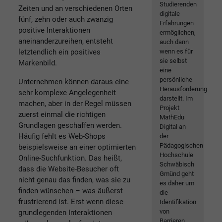
Studierenden
Zeiten und an verschiedenen Orten
digitale
fünf, zehn oder auch zwanzig
Erfahrungen
positive Interaktionen
ermöglichen,
aneinanderzureihen, entsteht
auch dann
letztendlich ein positives
wenn es für
sie selbst
Markenbild.
eine
persönliche
Unternehmen können daraus eine
Herausforderung
sehr komplexe Angelegenheit
darstellt. Im
machen, aber in der Regel müssen
Projekt
zuerst einmal die richtigen
MathEdu
Grundlagen geschaffen werden.
Digital an
Häufig fehlt es Web-Shops
der
Pädagogischen
beispielsweise an einer optimierten
Hochschule
Online-Suchfunktion. Das heißt,
Schwäbisch
dass die Website-Besucher oft
Gmünd geht
nicht genau das finden, was sie zu
es daher um
finden wünschen – was äußerst
die
frustrierend ist. Erst wenn diese
Identifikation
von
grundlegenden Interaktionen
Barrieren