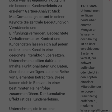
Doch was ist eigentlich nötig, um
ein besseres Kundenerlebnis zu
11.11.2026
Unternehmen
erzielen? Gartner-Analyst Mick
verfügen
MacComascaigh betont in seiner
heute über
Keynote die zentrale Bedeutung von
enorme
Verständnis und
Mengen an
Einfühlungsvermögen. Beobachtete
Wissen –
Verhaltensmuster, Kontext und
doch häufig
Kundendaten lassen sich auf jedem
ist es über
verschiedene
erdenklichen Kanal in eine
Systeme
geeignete Interaktion übersetzen.
verteilt, nur
Unternehmen sollten dafür alle
schwer
Inhalte, Funktionalitäten und Daten,
auffindbar
über die sie verfügen, als eine Reihe
oder bleibt in
von Elementen betrachten. Diese
den Köpfen
einzelner
lassen sich in Echtzeit in einer
Mitarbeitender
bestimmten Reihenfolge
verborgen.
zusammenführen. Der kumulative
Gleichzeitig
Effekt ist das Kundenerlebnis.
eröffnen KI,
moderne
Unternehmen, die in solche
Wissensplattformen