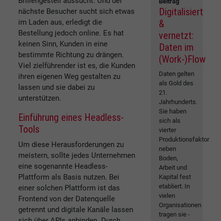
Brillengestell aussucht. Und der
Beitrag
Digitalisiert
nächste Besucher sucht sich etwas
im Laden aus, erledigt die
&
Bestellung jedoch online. Es hat
vernetzt:
keinen Sinn, Kunden in eine
Daten im
bestimmte Richtung zu drängen.
(Work-)Flow
Viel zielführender ist es, die Kunden
Daten gelten
ihren eigenen Weg gestalten zu
als Gold des
lassen und sie dabei zu
21.
unterstützen.
Jahrhunderts.
Sie haben
Einführung eines Headless-
sich als
Tools
vierter
Produktionsfaktor
Um diese Herausforderungen zu
neben
meistern, sollte jedes Unternehmen
Boden,
eine sogenannte Headless-
Arbeit und
Plattform als Basis nutzen. Bei
Kapital fest
etabliert. In
einer solchen Plattform ist das
vielen
Frontend von der Datenquelle
Organisationen
getrennt und digitale Kanäle lassen
tragen sie -
sich über APIs anbinden. Durch