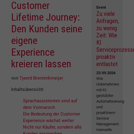
Customer
Event
Zu viele
Lifetime Journey:
Anfragen,
Den Kunden seine
zu wenig
Zeit: Wie
eigene
KI
Serviceprozess
Experience
proaktiv
kreieren lassen
entlastet
23.09.2026
von
Tjeerd Brenninkmeijer
Wie
Unternehmen
Inhaltsübersicht:
mit KI-
gestützter
Sprachassistenten sind auf
Automatisierung
dem Vormarsch
und
proaktivem
Die Bedeutung der Customer
Service
Experience wächst weiter
Management
Nicht nur Käufer, sondern alle
manuelle
Kunden ansprechen