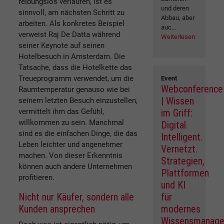
reibungslos verlaufen, ist es
und deren
sinnvoll, am nächsten Schritt zu
Abbau, aber
arbeiten. Als konkretes Beispiel
auc...
verweist Raj De Datta während
Weiterlesen
seiner Keynote auf seinen
Hotelbesuch in Amsterdam. Die
Tatsache, dass die Hotelkette das
Treueprogramm verwendet, um die
Event
Webconference
Raumtemperatur genauso wie bei
| Wissen
seinem letzten Besuch einzustellen,
vermittelt ihm das Gefühl,
im Griff:
willkommen zu sein. Manchmal
Digital.
sind es die einfachen Dinge, die das
Intelligent.
Leben leichter und angenehmer
Vernetzt.
machen. Von dieser Erkenntnis
Strategien,
können auch andere Unternehmen
Plattformen
profitieren.
und KI
Nicht nur Käufer, sondern alle
für
Kunden ansprechen
modernes
Wissensmanag