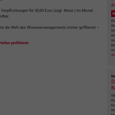
z
erpflichtungen für 30,00 Euro (zzgl. Mwst.) im Monat.
W
ndbar.
Do
We
ie die Welt des Wissensmanagements immer griffbereit –
Un
.
ei
nu
eilen profitieren
Be
sc
We
Be
D
K
Gä
Ku
Ku
ne
Ma