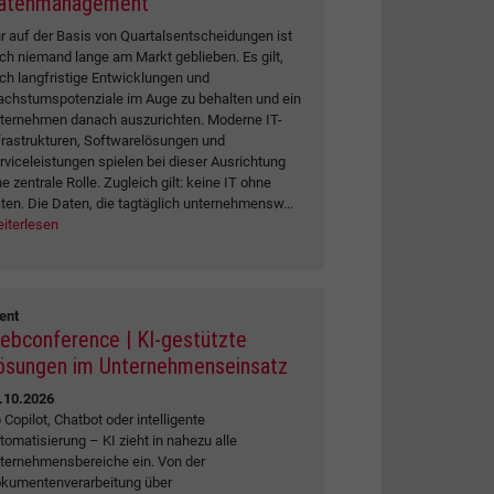
atenmanagement
r auf der Basis von Quartalsentscheidungen ist
ch niemand lange am Markt geblieben. Es gilt,
ch langfristige Entwicklungen und
chstumspotenziale im Auge zu behalten und ein
ternehmen danach auszurichten. Moderne IT-
frastrukturen, Softwarelösungen und
rviceleistungen spielen bei dieser Ausrichtung
ne zentrale Rolle. Zugleich gilt: keine IT ohne
ten. Die Daten, die tagtäglich unternehmensw...
iterlesen
ent
ebconference | KI-gestützte
ösungen im Unternehmenseinsatz
.10.2026
 Copilot, Chatbot oder intelligente
tomatisierung – KI zieht in nahezu alle
ternehmensbereiche ein. Von der
kumentenverarbeitung über