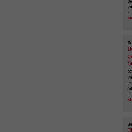
Su
Wi
zu
Me
Ev
D
g
S
07
Wi
un
Ar
IT
Me
Be
C