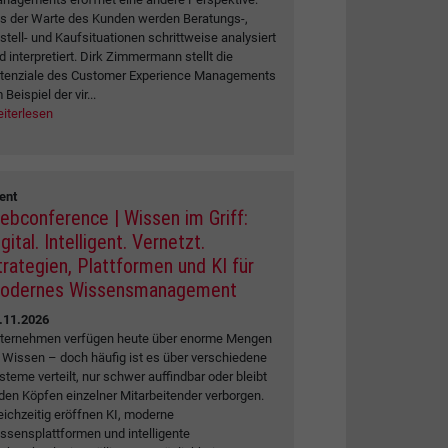
s der Warte des Kunden werden Beratungs-,
stell- und Kaufsituationen schrittweise analysiert
d interpretiert. Dirk Zimmermann stellt die
tenziale des Customer Experience Managements
Beispiel der vir...
iterlesen
ent
ebconference | Wissen im Griff:
gital. Intelligent. Vernetzt.
trategien, Plattformen und KI für
odernes Wissensmanagement
.11.2026
ternehmen verfügen heute über enorme Mengen
 Wissen – doch häufig ist es über verschiedene
steme verteilt, nur schwer auffindbar oder bleibt
 den Köpfen einzelner Mitarbeitender verborgen.
eichzeitig eröffnen KI, moderne
ssensplattformen und intelligente