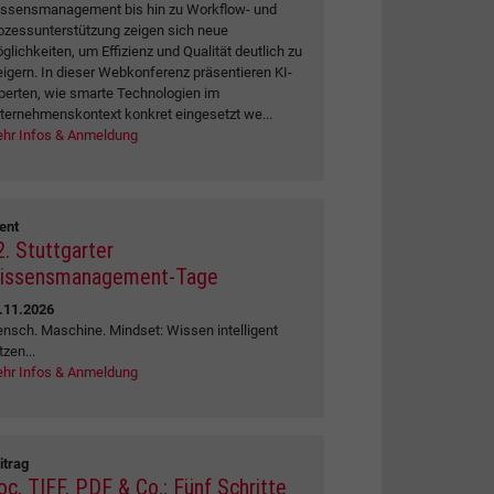
ssensmanagement bis hin zu Workflow- und
ozessunterstützung zeigen sich neue
glichkeiten, um Effizienz und Qualität deutlich zu
eigern. In dieser Webkonferenz präsentieren KI-
perten, wie smarte Technologien im
ternehmenskontext konkret eingesetzt we...
hr Infos & Anmeldung
ent
2. Stuttgarter
issensmanagement-Tage
.11.2026
nsch. Maschine. Mindset: Wissen intelligent
tzen...
hr Infos & Anmeldung
itrag
oc, TIFF, PDF & Co.: Fünf Schritte