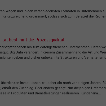
ten Wegen und in den verschiedensten Formaten in Unternehmen ein
der nur unzureichend organisiert, sodass sich zum Beispiel die Rech
ität bestimmt die Prozessqualität
marktgetriebenen hin zum datengetriebenen Unternehmen. Daten wer
nsgut. Big Data verändert in diesem Zusammenhang die Art und We
insichten geben und bisher unbekannte Strukturen und Verhaltensmus
überdenken Investitionen kritischer als noch vor einigen Jahren. 
t, erhält den Zuschlag. Oder anders gesagt: Nur diejenigen Unternehm
se in Produkten und Dienstleistungen realisieren. Kundenana...