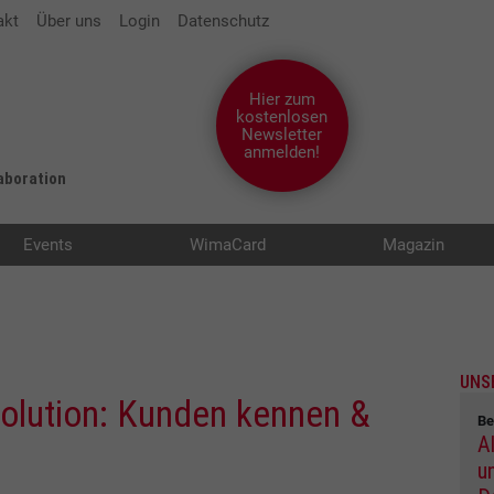
akt
Über uns
Login
Datenschutz
Hier zum
kostenlosen
Newsletter
anmelden!
laboration
Events
WimaCard
Magazin
UNS
olution: Kunden kennen &
Be
A
u