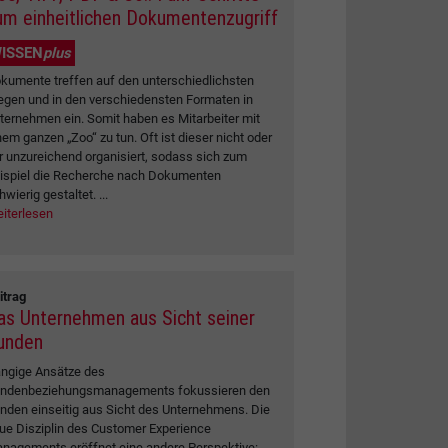
um einheitlichen Dokumentenzugriff
ISSEN
plus
kumente treffen auf den unterschiedlichsten
gen und in den verschiedensten Formaten in
ternehmen ein. Somit haben es Mitarbeiter mit
nem ganzen „Zoo“ zu tun. Oft ist dieser nicht oder
r unzureichend organisiert, sodass sich zum
ispiel die Recherche nach Dokumenten
hwierig gestaltet. ...
iterlesen
itrag
as Unternehmen aus Sicht seiner
unden
ngige Ansätze des
ndenbeziehungsmanagements fokussieren den
nden einseitig aus Sicht des Unternehmens. Die
ue Disziplin des Customer Experience
nagements eröffnet eine andere Perspektive: