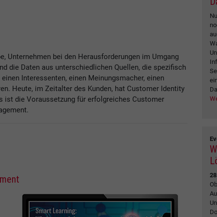
D
Nu
no
au
Wa
Un
abe, Unternehmen bei den Herausforderungen im Umgang
In
nd die Daten aus unterschiedlichen Quellen, die spezifisch
Se
, einen Interessenten, einen Meinungsmacher, einen
ei
eren. Heute, im Zeitalter des Kunden, hat Customer Identity
Da
We
 ist die Voraussetzung für erfolgreiches Customer
nagement.
Ev
W
L
28
ement
Ob
Au
Un
Do