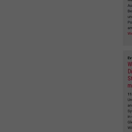
Au
Be
un
Po
am 
We
Ev
W
Di
S
m
11
Un
an
Sy
in
Gl
Wi