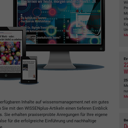
Wi
Pr
Mö
st
Ex
Un
Me
Ev
2
W
25
Me
nu
Me
verfügbaren Inhalte auf wissensmanagement.net ein gutes
n Sie mit den WISSENplus-Artikeln einen tieferen Einblick
Sie erhalten praxiserprobte Anregungen für Ihre eigene
Be
se für die erfolgreiche Einführung und nachhaltige
D
e.