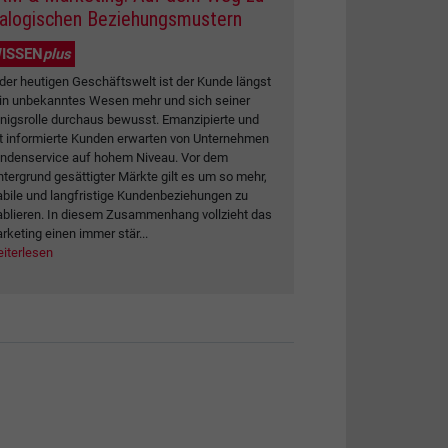
ialogischen Beziehungsmustern
ISSEN
plus
 der heutigen Geschäftswelt ist der Kunde längst
in unbekanntes Wesen mehr und sich seiner
nigsrolle durchaus bewusst. Emanzipierte und
t informierte Kunden erwarten von Unternehmen
ndenservice auf hohem Niveau. Vor dem
ntergrund gesättigter Märkte gilt es um so mehr,
abile und langfristige Kundenbeziehungen zu
ablieren. In diesem Zusammenhang vollzieht das
rketing einen immer stär...
iterlesen