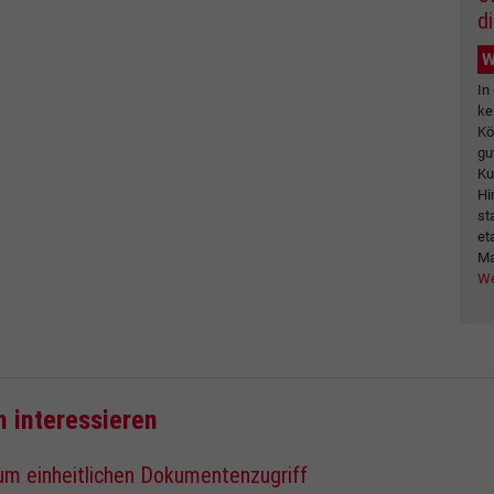
d
W
In
ke
Kö
gu
Ku
Hi
st
et
Ma
We
h interessieren
zum einheitlichen Dokumentenzugriff