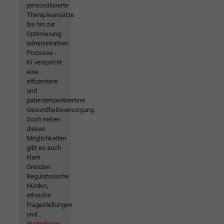
personalisierte
Therapieansätze
bis hin zur
Optimierung
administrativer
Prozesse -
KI verspricht
eine
effizientere
und
patientenzentriertere
Gesundheitsversorgung.
Doch neben
diesen
Möglichkeiten
gibt es auch
klare
Grenzen:
Regulatorische
Hürden,
ethische
Fragestellungen
und...
Weiterlesen