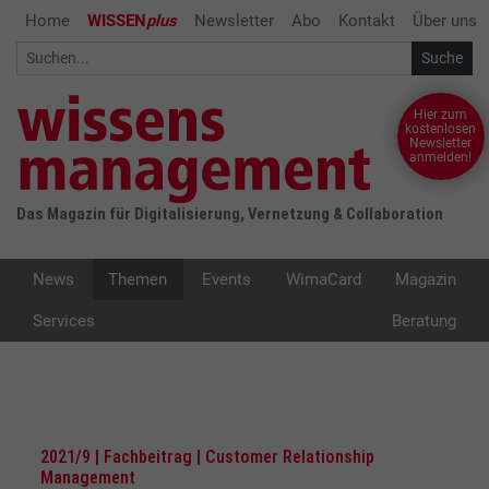
Home
WISSEN
plus
Newsletter
Abo
Kontakt
Über uns
Hier zum
kostenlosen
Newsletter
anmelden!
Das Magazin für Digitalisierung, Vernetzung & Collaboration
News
Themen
Events
WimaCard
Magazin
Services
Beratung
2021/9 | Fachbeitrag | Customer Relationship
Management