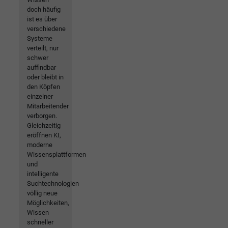
doch häufig
ist es über
verschiedene
Systeme
verteilt, nur
schwer
auffindbar
oder bleibt in
den Köpfen
einzelner
Mitarbeitender
verborgen.
Gleichzeitig
eröffnen KI,
moderne
Wissensplattformen
und
intelligente
Suchtechnologien
völlig neue
Möglichkeiten,
Wissen
schneller