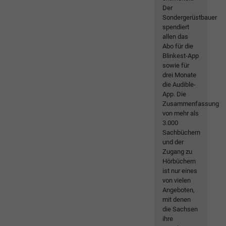
Der
Sondergerüstbauer
spendiert
allen das
Abo für die
Blinkest-App
sowie für
drei Monate
die Audible-
App. Die
Zusammenfassung
von mehr als
3.000
Sachbüchern
und der
Zugang zu
Hörbüchern
ist nur eines
von vielen
Angeboten,
mit denen
die Sachsen
ihre