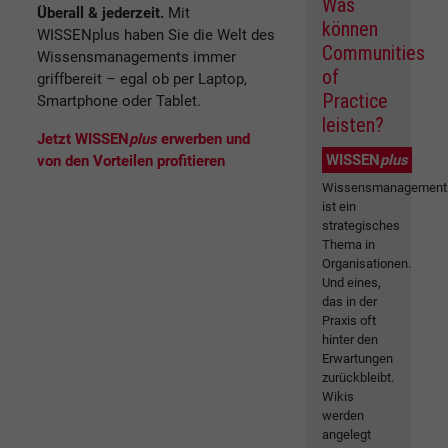
Was
Überall & jederzeit.
Mit
können
WISSENplus haben Sie die Welt des
Communities
Wissensmanagements immer
of
griffbereit – egal ob per Laptop,
Practice
Smartphone oder Tablet.
leisten?
Jetzt WISSEN
plus
erwerben und
WISSEN
plus
von den Vorteilen profitieren
Wissensmanagement
ist ein
strategisches
Thema in
Organisationen.
Und eines,
das in der
Praxis oft
hinter den
Erwartungen
zurückbleibt.
Wikis
werden
angelegt