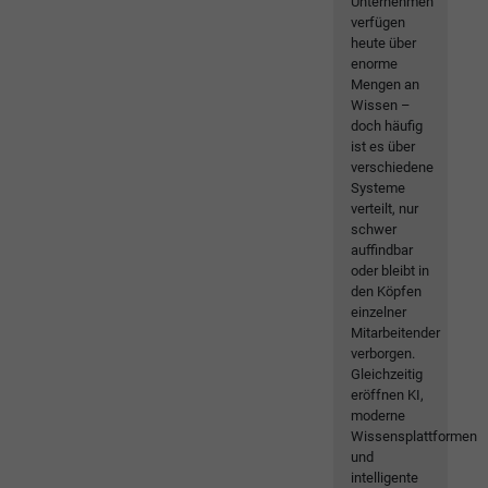
Unternehmen
verfügen
heute über
enorme
Mengen an
Wissen –
doch häufig
ist es über
verschiedene
Systeme
verteilt, nur
schwer
auffindbar
oder bleibt in
den Köpfen
einzelner
Mitarbeitender
verborgen.
Gleichzeitig
eröffnen KI,
moderne
Wissensplattformen
und
intelligente