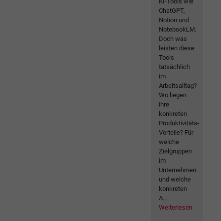
KI-Tools wie
ChatGPT,
Notion und
NotebookLM.
Doch was
leisten diese
Tools
tatsächlich
im
Arbeitsalltag?
Wo liegen
ihre
konkreten
Produktivitäts-
Vorteile? Für
welche
Zielgruppen
im
Unternehmen
und welche
konkreten
A...
Weiterlesen