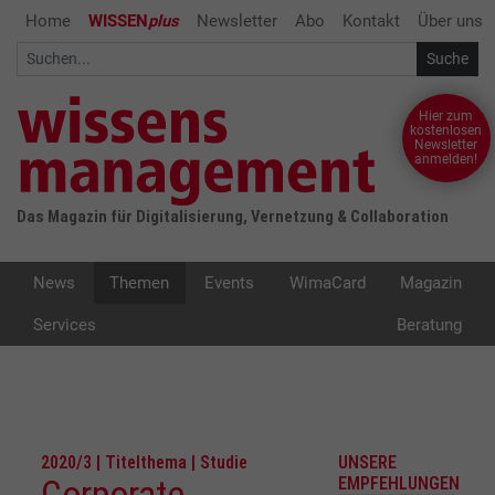
Home
WISSEN
plus
Newsletter
Abo
Kontakt
Über uns
Hier zum
kostenlosen
Newsletter
anmelden!
Das Magazin für Digitalisierung, Vernetzung & Collaboration
News
Themen
Events
WimaCard
Magazin
Services
Beratung
2020/3 | Titelthema | Studie
UNSERE
Corporate
EMPFEHLUNGEN