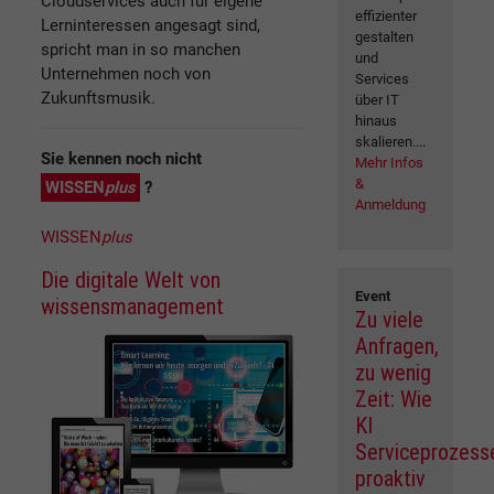
Cloudservices auch für eigene
effizienter
Lerninteressen angesagt sind,
gestalten
spricht man in so manchen
und
Unternehmen noch von
Services
Zukunftsmusik.
über IT
hinaus
skalieren....
Sie kennen noch nicht
Mehr Infos
&
WISSEN
plus
?
Anmeldung
WISSEN
plus
Die digitale Welt von
Event
wissensmanagement
Zu viele
Anfragen,
zu wenig
Zeit: Wie
KI
Serviceprozess
proaktiv