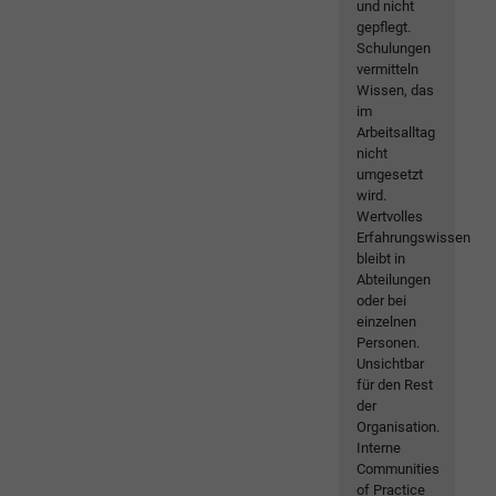
und nicht
gepflegt.
Schulungen
vermitteln
Wissen, das
im
Arbeitsalltag
nicht
umgesetzt
wird.
Wertvolles
Erfahrungswissen
bleibt in
Abteilungen
oder bei
einzelnen
Personen.
Unsichtbar
für den Rest
der
Organisation.
Interne
Communities
of Practice