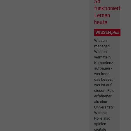
So
funktioniert
Lernen
heute
WISSEN
plus
Wissen
managen,
Wissen
vermitteln,
Kompetenz
aufbauen -
wer kann
das besser,
wer ist auf
diesem Feld
erfahrener
als eine
Universität?
Welche
Rolle also
spielen
digitale