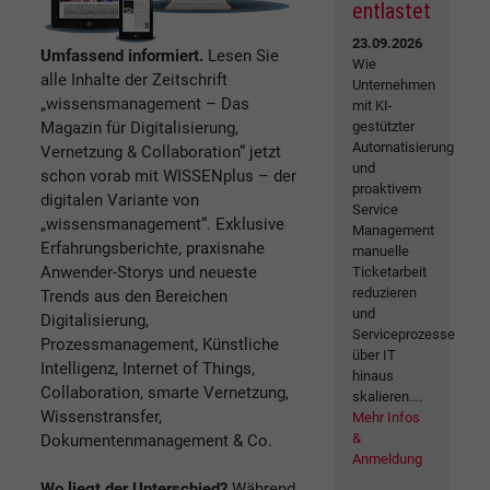
entlastet
23.09.2026
Umfassend informiert.
Lesen Sie
Wie
alle Inhalte der Zeitschrift
Unternehmen
„wissensmanagement – Das
mit KI-
Magazin für Digitalisierung,
gestützter
Automatisierung
Vernetzung & Collaboration“ jetzt
und
schon vorab mit WISSENplus – der
proaktivem
digitalen Variante von
Service
„wissensmanagement“. Exklusive
Management
Erfahrungsberichte, praxisnahe
manuelle
Anwender-Storys und neueste
Ticketarbeit
reduzieren
Trends aus den Bereichen
und
Digitalisierung,
Serviceprozesse
Prozessmanagement, Künstliche
über IT
Intelligenz, Internet of Things,
hinaus
Collaboration, smarte Vernetzung,
skalieren....
Wissenstransfer,
Mehr Infos
&
Dokumentenmanagement & Co.
Anmeldung
Wo liegt der Unterschied?
Während