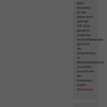
Beim
Recruiting
ist das
bisher noch
nicht der
Fall. Doch
gerade in
Zeiten des
Fachkräftemangels
gilt es für
die
Unternehmen,
im
Bewerbungsprozess
zu punkten
und sich von
der
Konkurrenz
positiv...
Weiterlesen