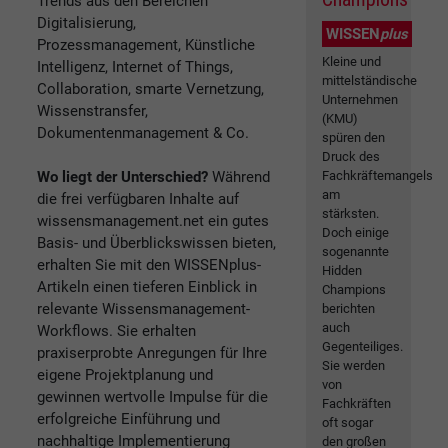
Trends aus den Bereichen
Digitalisierung,
WISSEN
plus
Prozessmanagement, Künstliche
Kleine und
Intelligenz, Internet of Things,
mittelständische
Collaboration, smarte Vernetzung,
Unternehmen
Wissenstransfer,
(KMU)
Dokumentenmanagement & Co.
spüren den
Druck des
Wo liegt der Unterschied?
Während
Fachkräftemangels
am
die frei verfügbaren Inhalte auf
stärksten.
wissensmanagement.net ein gutes
Doch einige
Basis- und Überblickswissen bieten,
sogenannte
erhalten Sie mit den WISSENplus-
Hidden
Artikeln einen tieferen Einblick in
Champions
relevante Wissensmanagement-
berichten
auch
Workflows. Sie erhalten
Gegenteiliges.
praxiserprobte Anregungen für Ihre
Sie werden
eigene Projektplanung und
von
gewinnen wertvolle Impulse für die
Fachkräften
erfolgreiche Einführung und
oft sogar
nachhaltige Implementierung
den großen