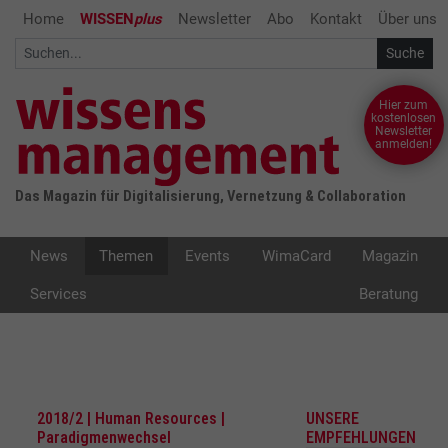
Home
WISSEN
plus
Newsletter
Abo
Kontakt
Über uns
Hier zum
kostenlosen
Newsletter
anmelden!
Das Magazin für Digitalisierung, Vernetzung & Collaboration
News
Themen
Events
WimaCard
Magazin
Services
Beratung
2018/2 | Human Resources |
UNSERE
Paradigmenwechsel
EMPFEHLUNGEN