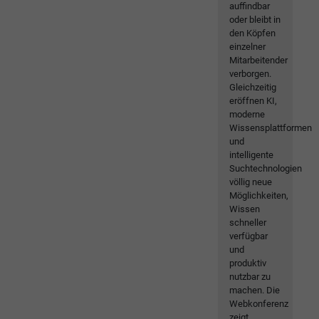
auffindbar
oder bleibt in
den Köpfen
einzelner
Mitarbeitender
verborgen.
Gleichzeitig
eröffnen KI,
moderne
Wissensplattformen
und
intelligente
Suchtechnologien
völlig neue
Möglichkeiten,
Wissen
schneller
verfügbar
und
produktiv
nutzbar zu
machen. Die
Webkonferenz
zeigt,...