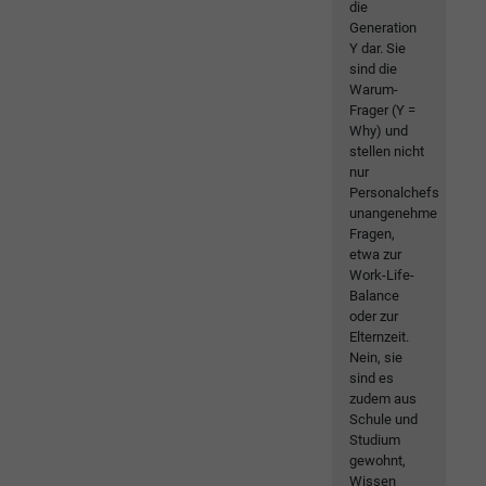
die
Generation
Y dar. Sie
sind die
Warum-
Frager (Y =
Why) und
stellen nicht
nur
Personalchefs
unangenehme
Fragen,
etwa zur
Work-Life-
Balance
oder zur
Elternzeit.
Nein, sie
sind es
zudem aus
Schule und
Studium
gewohnt,
Wissen