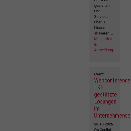
gestalten
und
Services
über IT
hinaus
skalieren....
Mehr Infos
&
Anmeldung
Event
Webconference
| KI-
gestützte
Lösungen
im
Unternehmense
28.10.2026
Ob Copilot,