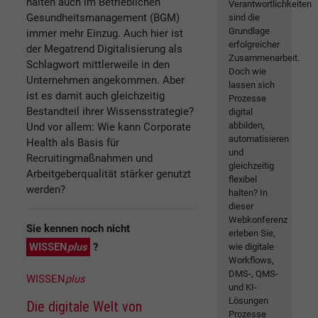
halten auch im Betrieblichen
Verantwortlichkeiten
Gesundheitsmanagement (BGM)
sind die
Grundlage
immer mehr Einzug. Auch hier ist
erfolgreicher
der Megatrend Digitalisierung als
Zusammenarbeit.
Schlagwort mittlerweile in den
Doch wie
Unternehmen angekommen. Aber
lassen sich
ist es damit auch gleichzeitig
Prozesse
Bestandteil ihrer Wissensstrategie?
digital
abbilden,
Und vor allem: Wie kann Corporate
automatisieren
Health als Basis für
und
Recruitingmaßnahmen und
gleichzeitig
Arbeitgeberqualität stärker genutzt
flexibel
werden?
halten? In
dieser
Webkonferenz
Sie kennen noch nicht
erleben Sie,
WISSEN
plus
?
wie digitale
Workflows,
DMS-, QMS-
WISSEN
plus
und KI-
Lösungen
Die digitale Welt von
Prozesse