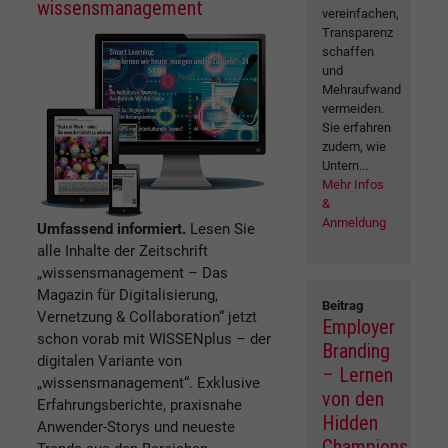
wissensmanagement
vereinfachen,
Transparenz
schaffen
und
Mehraufwand
vermeiden.
Sie erfahren
zudem, wie
Untern...
Mehr Infos
&
Anmeldung
Umfassend informiert.
Lesen Sie
alle Inhalte der Zeitschrift
„wissensmanagement – Das
Magazin für Digitalisierung,
Beitrag
Vernetzung & Collaboration“ jetzt
Employer
schon vorab mit WISSENplus – der
Branding
digitalen Variante von
– Lernen
„wissensmanagement“. Exklusive
von den
Erfahrungsberichte, praxisnahe
Hidden
Anwender-Storys und neueste
Champions