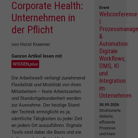
Corporate Health:
Event
Webconference
Unternehmen in
|
der Pflicht
Prozessmanag
&
Automation:
von Horst Kraemer
Digitale
Ganzen Artikel lesen mit
Workflows,
WISSEN
plus
DMS, KI
und
Die Arbeitswelt verlangt zunehmend
Integration
Flexibilität und Mobilität von ihren
im
Mitarbeitern – feste Arbeitszeiten
Unternehmen
und Standortgebundenheit werden
zur Ausnahme. Der heutige Stand
30.09.2026
Strukturierte
der Technik ermöglicht es ja,
Abläufe,
sämtliche Tätigkeiten zu jeder Zeit
effiziente
an jedem Ort auszuführen. Digitale
Prozesse
Tools sind dabei die Basis und sie
und klare