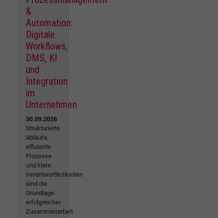
&
Automation:
Digitale
Workflows,
DMS, KI
und
Integration
im
Unternehmen
30.09.2026
Strukturierte
Abläufe,
effiziente
Prozesse
und klare
Verantwortlichkeiten
sind die
Grundlage
erfolgreicher
Zusammenarbeit.