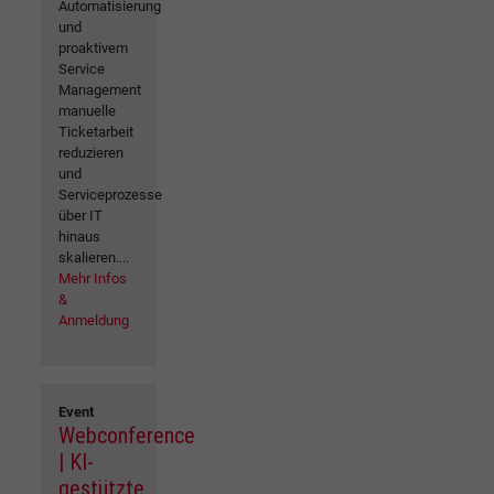
Automatisierung
und
proaktivem
Service
Management
manuelle
Ticketarbeit
reduzieren
und
Serviceprozesse
über IT
hinaus
skalieren....
Mehr Infos
&
Anmeldung
Event
Webconference
| KI-
gestützte