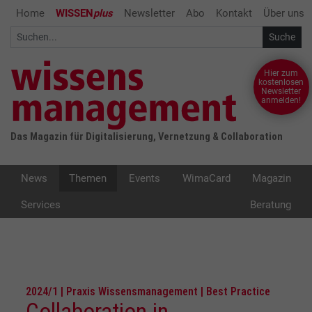
Home
WISSEN
plus
Newsletter
Abo
Kontakt
Über uns
Hier zum
kostenlosen
Newsletter
anmelden!
Das Magazin für Digitalisierung, Vernetzung & Collaboration
News
Themen
Events
WimaCard
Magazin
Services
Beratung
2024/1 | Praxis Wissensmanagement | Best Practice
Collaboration in