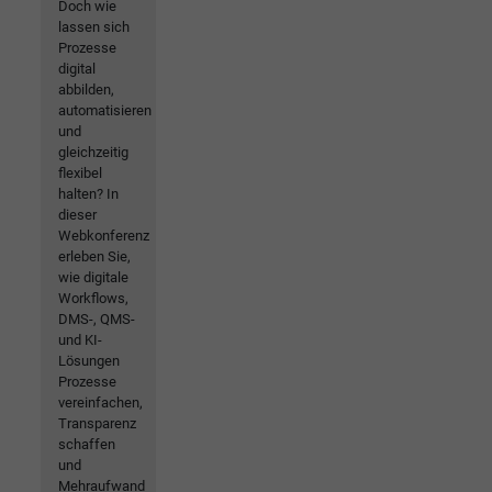
Doch wie
lassen sich
Prozesse
digital
abbilden,
automatisieren
und
gleichzeitig
flexibel
halten? In
dieser
Webkonferenz
erleben Sie,
wie digitale
Workflows,
DMS-, QMS-
und KI-
Lösungen
Prozesse
vereinfachen,
Transparenz
schaffen
und
Mehraufwand