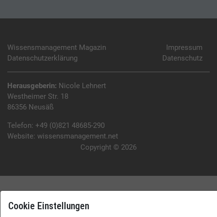
Wissensmanagement Magazin
Impressum
Datenschutzerklärung
Datenschutz
Herausgeberin:
Nicole Lehnert
Westheimer Str. 18
86356 Neusäß
Telefon:
+49 (0)821 48685-290
Website:
wissensmanagement.net
Copyright © 2026
Cookie Einstellungen