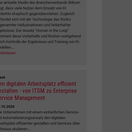
ne aktuelle Studie des Branchenverbands Bitkom
igt, dass viele Nutzer dem Einsatz von KI
iterhin skeptisch gegenüberstehen. Zugleich
rbindet sich mit der Technologie das Risiko
genannter Halluzinationen und fehlerhafter
gebnisse. Der Ansatz "Human in the Loop"
nimiert diese Vorbehalte und Risiken weitgehend
rch Kontrolle der Ergebnisse und Training von KI-
dellen....
iterlesen
ent
en digitalen Arbeitsplatz effizient
estalten - von ITSM zu Enterprise
ervice Management
.10.2026
e Unternehmen mit einem einheitlichen Service-
d Automatisierungsansatz den digitalen
beitsplatz effizienter gestalten und Services über
 hinaus skalieren....