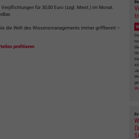
Be
V
erpflichtungen für 30,00 Euro (zzgl. Mwst.) im Monat.
ndbar.
tr
W
ie die Welt des Wissensmanagements immer griffbereit –
.
De
no
eilen profitieren
da
Ho
in
si
Ja
We
ge
We
Ev
W
Di
S