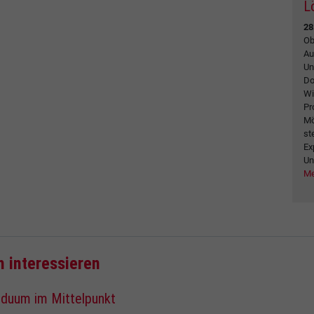
L
28
Ob
Au
Un
Do
Wi
Pr
Mö
st
Ex
Un
Me
h interessieren
iduum im Mittelpunkt