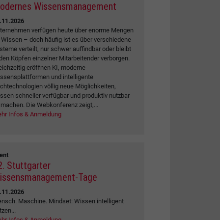
odernes Wissensmanagement
.11.2026
ternehmen verfügen heute über enorme Mengen
 Wissen – doch häufig ist es über verschiedene
steme verteilt, nur schwer auffindbar oder bleibt
 den Köpfen einzelner Mitarbeitender verborgen.
eichzeitig eröffnen KI, moderne
ssensplattformen und intelligente
chtechnologien völlig neue Möglichkeiten,
ssen schneller verfügbar und produktiv nutzbar
 machen. Die Webkonferenz zeigt,...
hr Infos & Anmeldung
ent
2. Stuttgarter
issensmanagement-Tage
.11.2026
nsch. Maschine. Mindset: Wissen intelligent
tzen...
hr Infos & Anmeldung