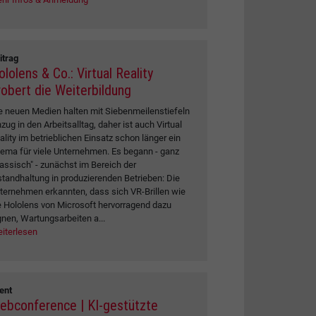
itrag
lolens & Co.: Virtual Reality
robert die Weiterbildung
e neuen Medien halten mit Siebenmeilenstiefeln
nzug in den Arbeitsalltag, daher ist auch Virtual
ality im betrieblichen Einsatz schon länger ein
ema für viele Unternehmen. Es begann - ganz
lassisch" - zunächst im Bereich der
standhaltung in produzierenden Betrieben: Die
ternehmen erkannten, dass sich VR-Brillen wie
e Hololens von Microsoft hervorragend dazu
gnen, Wartungsarbeiten a...
iterlesen
ent
ebconference | KI-gestützte