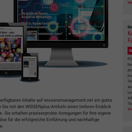
Me
Be
K
F
W
Fü
be
je
ko
Te
au
Le
Ar
verfügbaren Inhalte auf wissensmanagement.net ein gutes
Te
n Sie mit den WISSENplus-Artikeln einen tieferen Einblick
We
Sie erhalten praxiserprobte Anregungen für Ihre eigene
se für die erfolgreiche Einführung und nachhaltige
e.