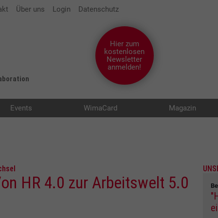
akt
Über uns
Login
Datenschutz
Hier zum
kostenlosen
Newsletter
anmelden!
laboration
Events
WimaCard
Magazin
chsel
UNS
n HR 4.0 zur Arbeitswelt 5.0
Be
"
e