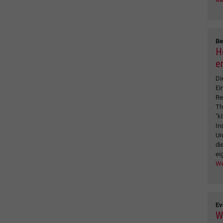
Be
Ho
e
Di
Ei
Re
Th
"k
In
Un
di
ei
We
Ev
W