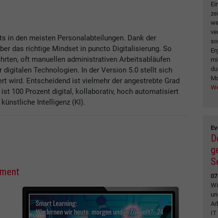
Ei
ze
we
ve
ts in den meisten Personalabteilungen. Dank der
so
ber das richtige Mindset in puncto Digitalisierung. So
Er
hrten, oft manuellen administrativen Arbeitsabläufen
mi
du
igitalen Technologien. In der Version 5.0 stellt sich
Mo
iert wird. Entscheidend ist vielmehr der angestrebte Grad
We
 ist 100 Prozent digital, kollaborativ, hoch automatisiert
ünstliche Intelligenz (KI).
Ev
D
g
S
ement
07
Wi
un
Ar
IT