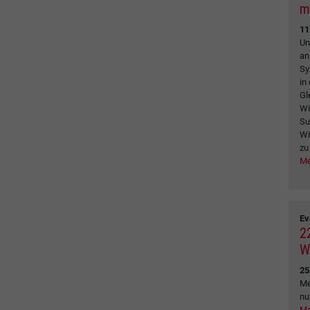
m
11
Un
an
Sy
in
Gl
Wi
Su
Wi
zu
Me
Ev
2
W
25
Me
nu
Me