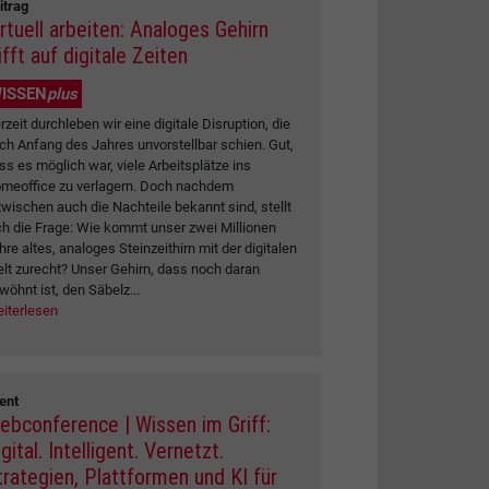
itrag
irtuell arbeiten: Analoges Gehirn
ifft auf digitale Zeiten
ISSEN
plus
rzeit durchleben wir eine digitale Disruption, die
ch Anfang des Jahres unvorstellbar schien. Gut,
ss es möglich war, viele Arbeitsplätze ins
meoffice zu verlagern. Doch nachdem
zwischen auch die Nachteile bekannt sind, stellt
ch die Frage: Wie kommt unser zwei Millionen
hre altes, analoges Steinzeithirn mit der digitalen
lt zurecht? Unser Gehirn, dass noch daran
wöhnt ist, den Säbelz...
iterlesen
ent
ebconference | Wissen im Griff:
gital. Intelligent. Vernetzt.
trategien, Plattformen und KI für