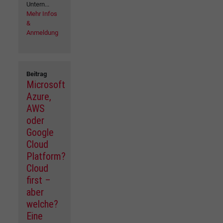
Untern...
Mehr Infos
&
Anmeldung
Beitrag
Microsoft
Azure,
AWS
oder
Google
Cloud
Platform?
Cloud
first –
aber
welche?
Eine