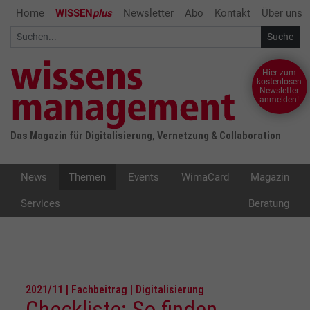
Home
WISSEN
plus
Newsletter
Abo
Kontakt
Über uns
Hier zum
kostenlosen
Newsletter
anmelden!
Das Magazin für Digitalisierung, Vernetzung & Collaboration
News
Themen
Events
WimaCard
Magazin
Services
Beratung
2021/11 | Fachbeitrag | Digitalisierung
Checkliste: So finden