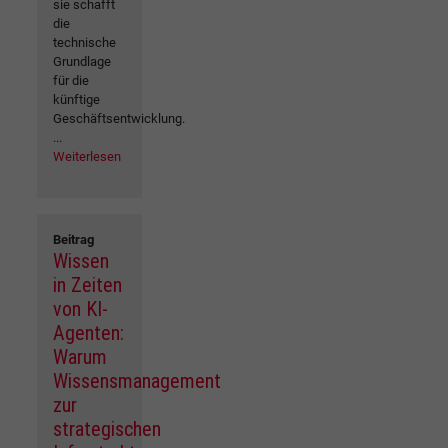
sie schafft
die
technische
Grundlage
für die
künftige
Geschäftsentwicklung.
...
Weiterlesen
Beitrag
Wissen
in Zeiten
von KI-
Agenten:
Warum
Wissensmanagement
zur
strategischen