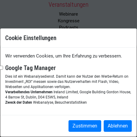
Veranstaltungen
Webinare
Kongresse
Podcasts
Cookie Einstellungen
Wir verwenden Cookies, um Ihre Erfahrung zu verbessern.
Wissensmanagement Magazin
Impressum
Google Tag Manager
Datenschutzerklärung
Datenschutz
Dies ist ein Webanalysedienst. Damit kann der Nutzer den Werbe-Return on
Investment „ROI“ messen sowie das Nutzerverhalten mit Flash, Video,
Webseiten und Applikationen verfolgen.
Herausgeberin:
Nicole Lehnert
Verarbeitendes Unternehmen
Ireland Limited, Google Building Gordon House,
Westheimer Str. 18
4 Barrow St, Dublin, D04 E5W5, Ireland
86356 Neusäß
Zweck der Daten
Webanalyse, Besucherstatistiken
Telefon:
+49 (0)821 48685-290
Website:
wissensmanagement.net
Zustimmen
Ablehnen
Copyright © 2026