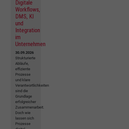
Digitale
Workflows,
DMS, KI
und
Integration
im
Unternehmen
30.09.2026
Strukturierte
Abläufe,
effiziente
Prozesse
und klare
Verantwortlichkeiten
sind die
Grundlage
erfolgreicher
Zusammenarbeit.
Doch wie
lassen sich
Prozesse