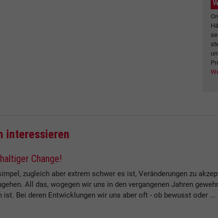
W
Or
Hä
se
st
un
Pr
We
h interessieren
haltiger Change!
impel, zugleich aber extrem schwer es ist, Veränderungen zu akzepti
ugehen. All das, wogegen wir uns in den vergangenen Jahren geweh
st. Bei deren Entwicklungen wir uns aber oft - ob bewusst oder ...