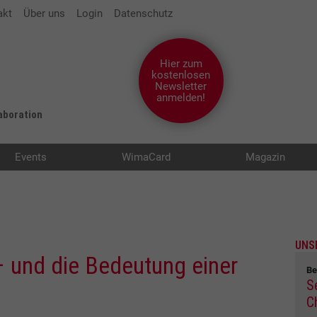
akt
Über uns
Login
Datenschutz
Hier zum
kostenlosen
Newsletter
anmelden!
laboration
Events
WimaCard
Magazin
UNS
und die Bedeutung einer
Be
S
C