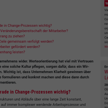
W
Vi
mü
Co
ne
e in Change-Prozessen wichtig?
or
Veränderungsbereitschaft der Mitarbeiter?
un
rang zu ziehen?
Ca
Ziele gemeinsam verfolgt werden?
si
rbeiter gefördert werden?
We
nhang leisten?
ernehmens wider. Werteorientierung hat viel mit Vertrauen
eine solche Kultur pflegen, sorgen dafür, dass ein Wir-
Ev
W
n. Wichtig ist, dass Unternehmen Klarheit gewinnen über
L
e formulieren und konkret machen und diese dann durch
mentieren.
28
Ob
ade in Change-Prozessen wichtig?
Au
Un
trukturen und Abläufe über eine lange Zeit konstant,
Do
 auf immer komplexer werdende Arbeitsprozesse und
Wi