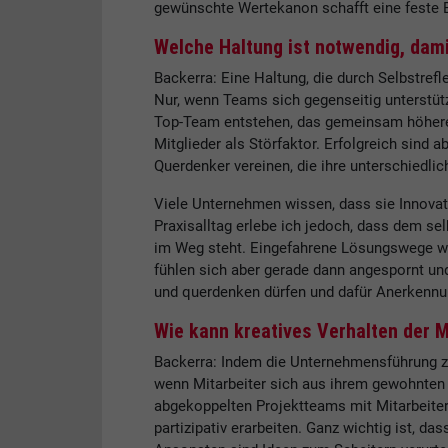
gewünschte Wertekanon schafft eine feste B
Welche Haltung ist notwendig, dam
Backerra: Eine Haltung, die durch Selbstref
Nur, wenn Teams sich gegenseitig unterstü
Top-Team entstehen, das gemeinsam höhere Z
Mitglieder als Störfaktor. Erfolgreich sind 
Querdenker vereinen, die ihre unterschiedlic
Viele Unternehmen wissen, dass sie Innovat
Praxisalltag erlebe ich jedoch, dass dem se
im Weg steht. Eingefahrene Lösungswege wer
fühlen sich aber gerade dann angespornt und
und querdenken dürfen und dafür Anerkennung
Wie kann kreatives Verhalten der M
Backerra: Indem die Unternehmensführung z
wenn Mitarbeiter sich aus ihrem gewohnten
abgekoppelten Projektteams mit Mitarbeite
partizipativ erarbeiten. Ganz wichtig ist, da