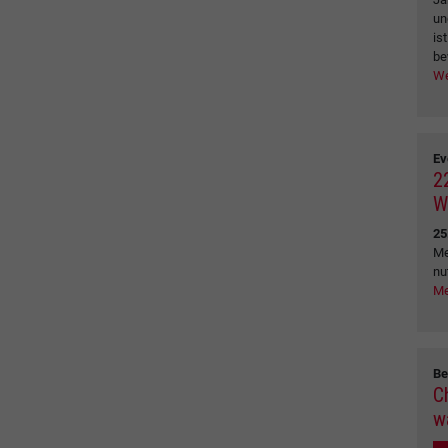
un
is
be
We
Ev
2
W
25
Me
nu
Me
Be
C
w