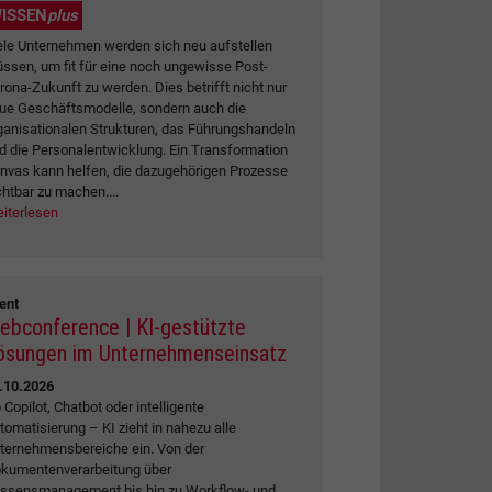
ISSEN
plus
ele Unternehmen werden sich neu aufstellen
ssen, um fit für eine noch ungewisse Post-
rona-Zukunft zu werden. Dies betrifft nicht nur
ue Geschäftsmodelle, sondern auch die
ganisationalen Strukturen, das Führungshandeln
d die Personalentwicklung. Ein Transformation
nvas kann helfen, die dazugehörigen Prozesse
chtbar zu machen....
iterlesen
ent
ebconference | KI-gestützte
ösungen im Unternehmenseinsatz
.10.2026
 Copilot, Chatbot oder intelligente
tomatisierung – KI zieht in nahezu alle
ternehmensbereiche ein. Von der
kumentenverarbeitung über
ssensmanagement bis hin zu Workflow- und