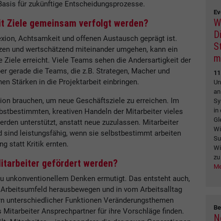
asis für zukünftige Entscheidungsprozesse.
Ev
W
it Ziele gemeinsam verfolgt werden?
Di
lexion, Achtsamkeit und offenen Austausch geprägt ist.
S
tzen und wertschätzend miteinander umgehen, kann ein
m
iele erreicht. Viele Teams sehen die Andersartigkeit der
aber gerade die Teams, die z.B. Strategen, Macher und
11
hen Stärken in die Projektarbeit einbringen.
Un
an
ion brauchen, um neue Geschäftsziele zu erreichen. Im
Sy
in
lbstbestimmten, kreativen Handeln der Mitarbeiter vieles
Gl
den unterstützt, anstatt neue zuzulassen. Mitarbeiter
Wi
 sind leistungsfähig, wenn sie selbstbestimmt arbeiten
Su
 statt Kritik ernten.
Wi
zu
itarbeiter gefördert werden?
Me
u unkonventionellem Denken ermutigt. Das entsteht auch,
 Arbeitsumfeld herausbewegen und in vom Arbeitsalltag
rn unterschiedlicher Funktionen Veränderungsthemen
Be
ss Mitarbeiter Ansprechpartner für ihre Vorschläge finden.
N