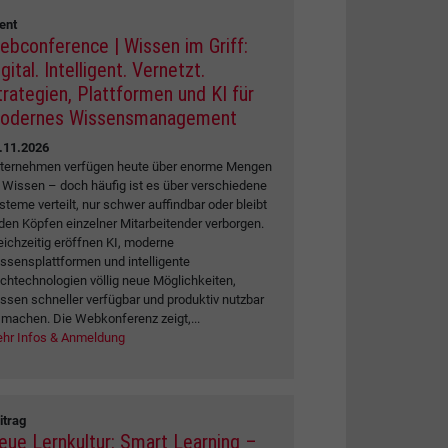
ent
ebconference | Wissen im Griff:
gital. Intelligent. Vernetzt.
trategien, Plattformen und KI für
odernes Wissensmanagement
.11.2026
ternehmen verfügen heute über enorme Mengen
 Wissen – doch häufig ist es über verschiedene
steme verteilt, nur schwer auffindbar oder bleibt
 den Köpfen einzelner Mitarbeitender verborgen.
eichzeitig eröffnen KI, moderne
ssensplattformen und intelligente
chtechnologien völlig neue Möglichkeiten,
ssen schneller verfügbar und produktiv nutzbar
 machen. Die Webkonferenz zeigt,...
hr Infos & Anmeldung
itrag
eue Lernkultur: Smart Learning –