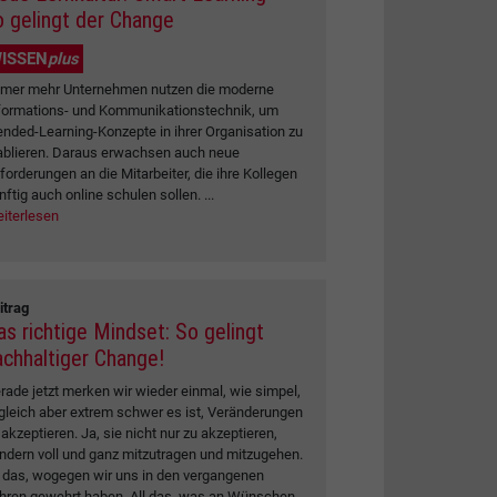
o gelingt der Change
ISSEN
plus
mer mehr Unternehmen nutzen die moderne
formations- und Kommunikationstechnik, um
ended-Learning-Konzepte in ihrer Organisation zu
ablieren. Daraus erwachsen auch neue
forderungen an die Mitarbeiter, die ihre Kollegen
nftig auch online schulen sollen. ...
iterlesen
itrag
as richtige Mindset: So gelingt
achhaltiger Change!
rade jetzt merken wir wieder einmal, wie simpel,
gleich aber extrem schwer es ist, Veränderungen
 akzeptieren. Ja, sie nicht nur zu akzeptieren,
ndern voll und ganz mitzutragen und mitzugehen.
l das, wogegen wir uns in den vergangenen
hren gewehrt haben. All das, was an Wünschen