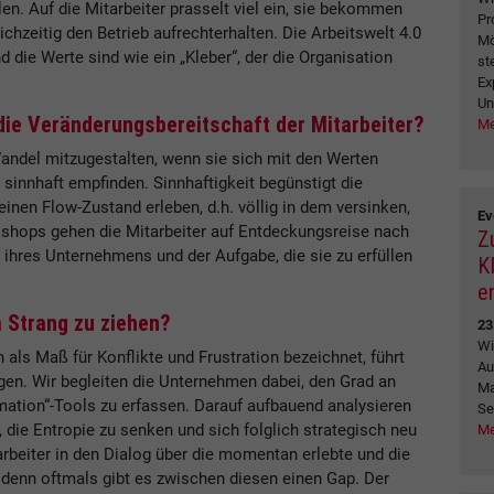
n. Auf die Mitarbeiter prasselt viel ein, sie bekommen
Pr
zeitig den Betrieb aufrechterhalten. Die Arbeitswelt 4.0
Mö
 die Werte sind wie ein „Kleber“, der die Organisation
st
Ex
Un
die Veränderungsbereitschaft der Mitarbeiter?
Me
Wandel mitzugestalten, wenn sie sich mit den Werten
s sinnhaft empfinden. Sinnhaftigkeit begünstigt die
inen Flow-Zustand erleben, d.h. völlig in dem versinken,
Ev
shops gehen die Mitarbeiter auf Entdeckungsreise nach
Z
 ihres Unternehmens und der Aufgabe, die sie zu erfüllen
K
e
 Strang zu ziehen?
23
Wi
h als Maß für Konflikte und Frustration bezeichnet, führt
Au
en. Wir begleiten die Unternehmen dabei, den Grad an
Ma
mation“-Tools zu erfassen. Darauf aufbauend analysieren
Se
 die Entropie zu senken und sich folglich strategisch neu
Me
arbeiter in den Dialog über die momentan erlebte und die
denn oftmals gibt es zwischen diesen einen Gap. Der