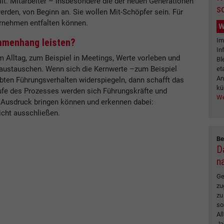
lt. Mitarbeiter – insbesondere die der neuen Generationen
s
werden, von Beginn an. Sie wollen Mit-Schöpfer sein. Für
ternehmen entfalten können.
W
Im
mmenhang leisten?
In
m Alltag, zum Beispiel in Meetings, Werte vorleben und
Bl
r austauschen. Wenn sich die Kernwerte –zum Beispiel
et
An
bten Führungsverhalten widerspiegeln, dann schafft das
kü
aufe des Prozesses werden sich Führungskräfte und
We
m Ausdruck bringen können und erkennen dabei:
icht ausschließen.
Be
D
n
Ge
zu
zu
so
Al
Ja