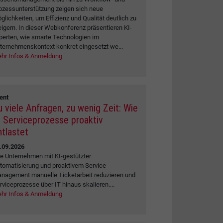
ozessunterstützung zeigen sich neue
glichkeiten, um Effizienz und Qualität deutlich zu
eigern. In dieser Webkonferenz präsentieren KI-
perten, wie smarte Technologien im
ternehmenskontext konkret eingesetzt we...
hr Infos & Anmeldung
ent
u viele Anfragen, zu wenig Zeit: Wie
I Serviceprozesse proaktiv
ntlastet
.09.2026
e Unternehmen mit KI-gestützter
tomatisierung und proaktivem Service
nagement manuelle Ticketarbeit reduzieren und
rviceprozesse über IT hinaus skalieren....
hr Infos & Anmeldung