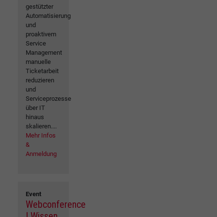
gestützter
Automatisierung
und
proaktivem
Service
Management
manuelle
Ticketarbeit
reduzieren
und
Serviceprozesse
über IT
hinaus
skalieren....
Mehr Infos
&
Anmeldung
Event
Webconference
| Wissen