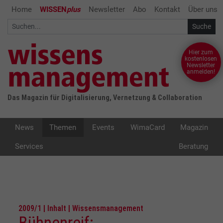
Home
WISSEN
plus
Newsletter
Abo
Kontakt
Über uns
Hier zum
kostenlosen
Newsletter
anmelden!
Das Magazin für Digitalisierung, Vernetzung & Collaboration
News
Themen
Events
WimaCard
Magazin
Services
Beratung
2009/1 | Inhalt | Wissensmanagement
Bühnenreif: