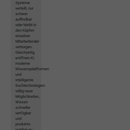
Systeme
verteilt, nur
schwer
auffindbar
oder bleibt in
den Köpfen
einzelner
Mitarbeitender
verborgen.
Gleichzeitig
eröffnen KI,
moderne
Wissensplattformen
und
intelligente
Suchtechnologien
völlig neue
Möglichkeiten,
Wissen
schneller
verfügbar
und
produktiv
nutzbar zu