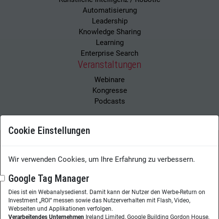
Automatisierung
Leadership
Knowledge Sharing
Learning
Enterprise Search
Veranstaltungen
Webinare
Kongresse
Podcasts
Cookie Einstellungen
Wir verwenden Cookies, um Ihre Erfahrung zu verbessern.
Wissensmanagement Magazin
Impressum
Datenschutzerklärung
Datenschutz
Google Tag Manager
Dies ist ein Webanalysedienst. Damit kann der Nutzer den Werbe-Return on
Herausgeberin:
Nicole Lehnert
Investment „ROI“ messen sowie das Nutzerverhalten mit Flash, Video,
Westheimer Str. 18
Webseiten und Applikationen verfolgen.
Verarbeitendes Unternehmen
Ireland Limited, Google Building Gordon House,