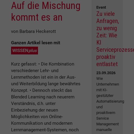
Auf die Mischung
Event
Zu viele
kommt es an
Anfragen,
zu wenig
von Barbara Heckerott
Zeit: Wie
KI
Ganzen Artikel lesen mit
Serviceprozess
WISSEN
plus
proaktiv
entlastet
Kurz gefasst: • Die Kombination
verschiedener Lehr- und
23.09.2026
Lernmethoden ist ein in der Aus-
Wie
und Weiterbildung lange bewährtes
Unternehmen
Konzept. • Dennoch steckt das
mit KI-
gestützter
Blended Learning nach neuerem
Automatisierung
Verständnis, d.h. unter
und
Einbeziehung der neuen
proaktivem
Möglichkeiten von Online-
Service
Kommunikation und modernen
Management
Lernmanagement-Systemen, noch
manuelle