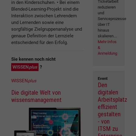
Ticketarbeit
in den Kinderschuhen. • Bei einem
reduzieren
Blended-Learning-Projekt sind die
und
Interaktion zwischen Lehrendem
Serviceprozesse
und Lernenden sowie eine
über IT
sorgfältige Zielgruppenanalyse und
hinaus
genaue Definition der Lernziele
skalieren....
Mehr Infos
entscheidend für den Erfolg.
&
Anmeldung
Sie kennen noch nicht
WISSEN
plus
?
Event
WISSEN
plus
Den
digitalen
Die digitale Welt von
Arbeitsplatz
wissensmanagement
effizient
gestalten
- von
ITSM zu