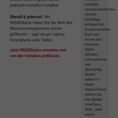
und klare
jederzeit monatlich kündbar.
Verantwortlichkeiten
sind die
Überall & jederzeit.
Mit
Grundlage
WISSENplus haben Sie die Welt des
erfolgreicher
Wissensmanagements immer
Zusammenarbeit.
griffbereit – egal ob per Laptop,
Doch wie
lassen sich
Smartphone oder Tablet.
Prozesse
digital
Jetzt WISSEN
plus
erwerben und
abbilden,
von den Vorteilen profitieren
automatisieren
und
gleichzeitig
flexibel
halten? In
dieser
Webkonferenz
erleben Sie,
wie digitale
Workflows,
DMS-, QMS-
und KI-