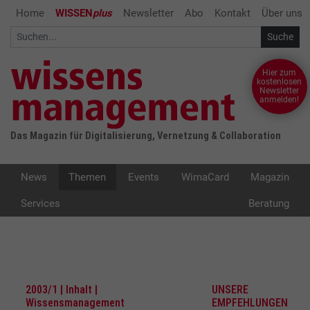
Home
WISSEN
plus
Newsletter
Abo
Kontakt
Über uns
Hier zum
kostenlosen
Newsletter
anmelden!
Das Magazin für Digitalisierung, Vernetzung & Collaboration
News
Themen
Events
WimaCard
Magazin
Services
Beratung
2003/1 | Inhalt |
UNSERE
Wissensmanagement
EMPFEHLUNGEN