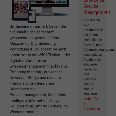
Enterprise
Service
Management
07.10.2026
Wie
Umfassend informiert.
Lesen Sie
Unternehmen
alle Inhalte der Zeitschrift
mit einem
„wissensmanagement – Das
einheitlichen
Magazin für Digitalisierung,
Service- und
Vernetzung & Collaboration“ jetzt
Automatisierungsansa
schon vorab mit WISSENplus – der
den digitalen
Arbeitsplatz
digitalen Variante von
effizienter
„wissensmanagement“. Exklusive
gestalten
Erfahrungsberichte, praxisnahe
und
Anwender-Storys und neueste
Services
Trends aus den Bereichen
über IT
Digitalisierung,
hinaus
skalieren....
Prozessmanagement, Künstliche
Mehr Infos
Intelligenz, Internet of Things,
&
Collaboration, smarte Vernetzung,
Anmeldung
Wissenstransfer,