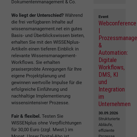
Dokumentenmanagement & Co.
Wo liegt der Unterschied?
Während
Event
die frei verfügbaren Inhalte auf
Webconference
wissensmanagement.net ein gutes
|
Basis- und Überblickswissen bieten,
Prozessmanag
erhalten Sie mit den WISSENplus-
&
Artikeln einen tieferen Einblick in
Automation:
relevante Wissensmanagement-
Digitale
Workflows. Sie erhalten
Workflows,
praxiserprobte Anregungen für Ihre
DMS, KI
eigene Projektplanung und
und
gewinnen wertvolle Impulse für die
Integration
erfolgreiche Einführung und
im
nachhaltige Implementierung
wissensintensiver Prozesse.
Unternehmen
30.09.2026
Fair & flexibel.
Testen Sie
Strukturierte
WISSENplus ohne Verpflichtungen
Abläufe,
für 30,00 Euro (zzgl. Mwst.) im
effiziente
Monat. Unser Digital-Abo ist
Prozesse