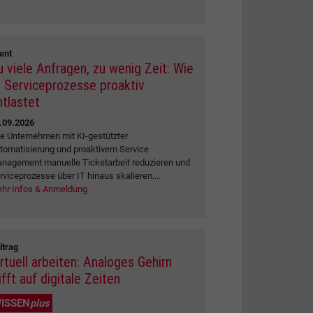
ent
u viele Anfragen, zu wenig Zeit: Wie
I Serviceprozesse proaktiv
ntlastet
.09.2026
e Unternehmen mit KI-gestützter
tomatisierung und proaktivem Service
nagement manuelle Ticketarbeit reduzieren und
rviceprozesse über IT hinaus skalieren....
hr Infos & Anmeldung
itrag
irtuell arbeiten: Analoges Gehirn
ifft auf digitale Zeiten
ISSEN
plus