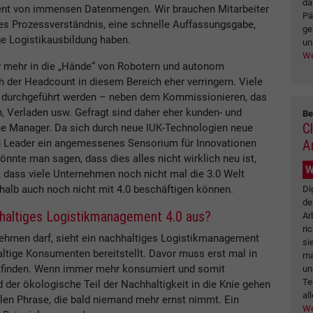
da
ent von immensen Datenmengen. Wir brauchen Mitarbeiter
Pä
es Prozessverständnis, eine schnelle Auffassungsgabe,
ge
ge Logistikausbildung haben.
un
We
 mehr in die „Hände“ von Robotern und autonom
 der Headcount in diesem Bereich eher verringern. Viele
t durchgeführt werden – neben dem Kommissionieren, das
n, Verladen usw. Gefragt sind daher eher kunden- und
Be
C
che Manager. Da sich durch neue IUK-Technologien neue
A
n Leader ein angemessenes Sensorium für Innovationen
nnte man sagen, dass dies alles nicht wirklich neu ist,
W
t, dass viele Unternehmen noch nicht mal die 3.0 Welt
shalb auch noch nicht mit 4.0 beschäftigen können.
Di
de
chhaltiges Logistikmanagement 4.0 aus?
Ar
ri
 nehmen darf, sieht ein nachhaltiges Logistikmanagement
si
altige Konsumenten bereitstellt. Davor muss erst mal in
ma
ttfinden. Wenn immer mehr konsumiert und somit
un
Te
rd der ökologische Teil der Nachhaltigkeit in die Knie gehen
all
en Phrase, die bald niemand mehr ernst nimmt. Ein
We