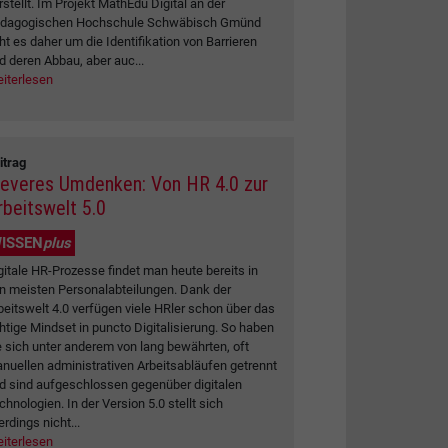
rstellt. Im Projekt MathEdu Digital an der
dagogischen Hochschule Schwäbisch Gmünd
ht es daher um die Identifikation von Barrieren
d deren Abbau, aber auc...
iterlesen
itrag
leveres Umdenken: Von HR 4.0 zur
rbeitswelt 5.0
ISSEN
plus
gitale HR-Prozesse findet man heute bereits in
n meisten Personalabteilungen. Dank der
beitswelt 4.0 verfügen viele HRler schon über das
chtige Mindset in puncto Digitalisierung. So haben
e sich unter anderem von lang bewährten, oft
nuellen administrativen Arbeitsabläufen getrennt
d sind aufgeschlossen gegenüber digitalen
chnologien. In der Version 5.0 stellt sich
erdings nicht...
iterlesen