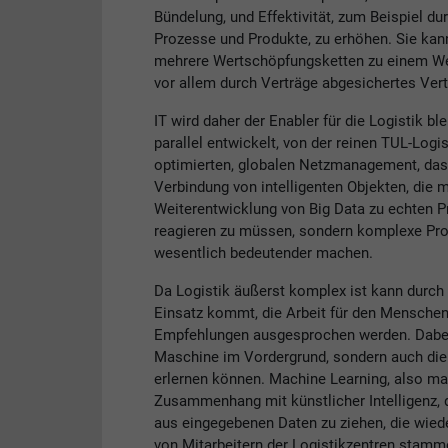
Bündelung, und Effektivität, zum Beispiel durc
Prozesse und Produkte, zu erhöhen. Sie kann
mehrere Wertschöpfungsketten zu einem Wert
vor allem durch Verträge abgesichertes Ver
IT wird daher der Enabler für die Logistik bl
parallel entwickelt, von der reinen TUL-Log
optimierten, globalen Netzmanagement, das i
Verbindung von intelligenten Objekten, die m
Weiterentwicklung von Big Data zu echten Pr
reagieren zu müssen, sondern komplexe Proz
wesentlich bedeutender machen.
Da Logistik äußerst komplex ist kann durch k
Einsatz kommt, die Arbeit für den Menschen
Empfehlungen ausgesprochen werden. Dabei 
Maschine im Vordergrund, sondern auch die
erlernen können. Machine Learning, also mas
Zusammenhang mit künstlicher Intelligenz, d
aus eingegebenen Daten zu ziehen, die wie
von Mitarbeitern der Logistikzentren stamm