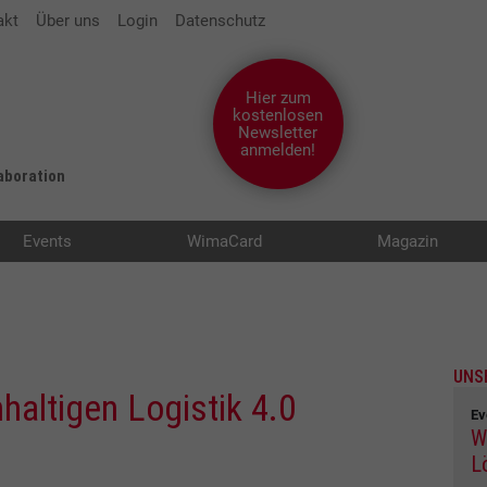
akt
Über uns
Login
Datenschutz
Hier zum
kostenlosen
Newsletter
anmelden!
laboration
Events
WimaCard
Magazin
UNS
altigen Logistik 4.0
Ev
W
L