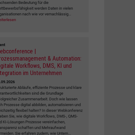
chsenden Bedeutung für die
ttbewerbsfähigkeit werden Daten in vielen
ganisationen nach wie vor vernachlässig...
iterlesen
ent
ebconference |
rozessmanagement & Automation:
igitale Workflows, DMS, KI und
ntegration im Unternehmen
.09.2026
rukturierte Abläufe, effiziente Prozesse und klare
rantwortlichkeiten sind die Grundlage
folgreicher Zusammenarbeit. Doch wie lassen
ch Prozesse digital abbilden, automatisieren und
eichzeitig flexibel halten? In dieser Webkonferenz
leben Sie, wie digitale Workflows, DMS-, QMS-
d KI-Lösungen Prozesse vereinfachen,
ansparenz schaffen und Mehraufwand
rmeiden. Sie erfahren zudem, wie Untern...