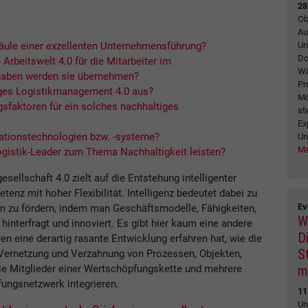
28
Ob
Au
Un
Säule einer exzellenten Unternehmensführung?
Do
Arbeitswelt 4.0 für die Mitarbeiter im
Wi
aben werden sie übernehmen?
Pr
tiges Logistikmanagement 4.0 aus?
Mö
sfaktoren für ein solches nachhaltiges
st
Ex
mationstechnologien bzw. -systeme?
Un
Me
gistik-Leader zum Thema Nachhaltigkeit leisten?
sellschaft 4.0 zielt auf die Entstehung intelligenter
nz mit hoher Flexibilität. Intelligenz bedeutet dabei zu
Ev
en zu fördern, indem man Geschäftsmodelle, Fähigkeiten,
W
interfragt und innoviert. Es gibt hier kaum eine andere
Di
en eine derartig rasante Entwicklung erfahren hat, wie die
S
ie Vernetzung und Verzahnung von Prozessen, Objekten,
m
ie Mitglieder einer Wertschöpfungskette und mehrere
ungsnetzwerk integrieren.
11
Un