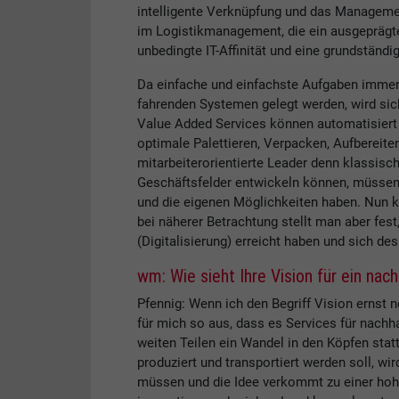
intelligente Verknüpfung und das Managem
im Logistikmanagement, die ein ausgeprägt
unbedingte IT-Affinität und eine grundständi
Da einfache und einfachste Aufgaben immer
fahrenden Systemen gelegt werden, wird sich
Value Added Services können automatisier
optimale Palettieren, Verpacken, Aufbereite
mitarbeiterorientierte Leader denn klassis
Geschäftsfelder entwickeln können, müsse
und die eigenen Möglichkeiten haben. Nun kö
bei näherer Betrachtung stellt man aber fes
(Digitalisierung) erreicht haben und sich de
wm: Wie sieht Ihre Vision für ein na
Pfennig: Wenn ich den Begriff Vision ernst
für mich so aus, dass es Services für nachh
weiten Teilen ein Wandel in den Köpfen sta
produziert und transportiert werden soll, wi
müssen und die Idee verkommt zu einer hohl