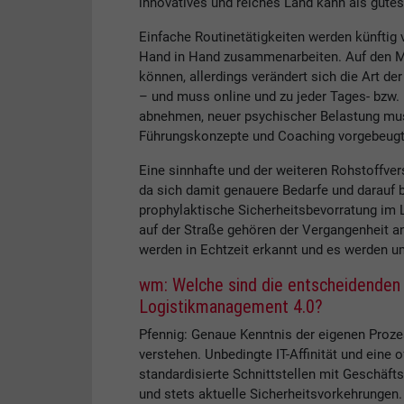
innovatives und reiches Land kann als gutes
Einfache Routinetätigkeiten werden künfti
Hand in Hand zusammenarbeiten. Auf den Me
können, allerdings verändert sich die Art de
– und muss online und zu jeder Tages- bzw.
abnehmen, neuer psychischer Belastung m
Führungskonzepte und Coaching vorgebeugt
Eine sinnhafte und der weiteren Rohstoffv
da sich damit genauere Bedarfe und darauf b
prophylaktische Sicherheitsbevorratung im L
auf der Straße gehören der Vergangenheit a
werden in Echtzeit erkannt und es werden 
wm: Welche sind die entscheidenden E
Logistikmanagement 4.0?
Pfennig: Genaue Kenntnis der eigenen Proze
verstehen. Unbedingte IT-Affinität und eine 
standardisierte Schnittstellen mit Geschäft
und stets aktuelle Sicherheitsvorkehrungen.