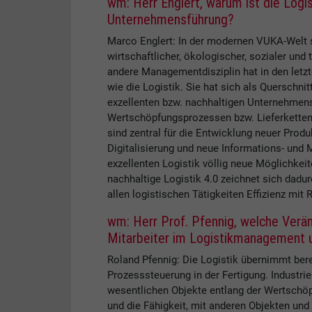
wm: Herr Englert, warum ist die Logis
Unternehmensführung?
Marco Englert: In der modernen VUKA-Welt s
wirtschaftlicher, ökologischer, sozialer und
andere Managementdisziplin hat in den letzt
wie die Logistik. Sie hat sich als Querschni
exzellenten bzw. nachhaltigen Unternehmen
Wertschöpfungsprozessen bzw. Lieferketten
sind zentral für die Entwicklung neuer Prod
Digitalisierung und neue Informations- un
exzellenten Logistik völlig neue Möglichkeit
nachhaltige Logistik 4.0 zeichnet sich dadur
allen logistischen Tätigkeiten Effizienz mi
wm: Herr Prof. Pfennig, welche Verän
Mitarbeiter im Logistikmanagement
Roland Pfennig: Die Logistik übernimmt bere
Prozesssteuerung in der Fertigung. Industrie 
wesentlichen Objekte entlang der Wertschöpf
und die Fähigkeit, mit anderen Objekten und