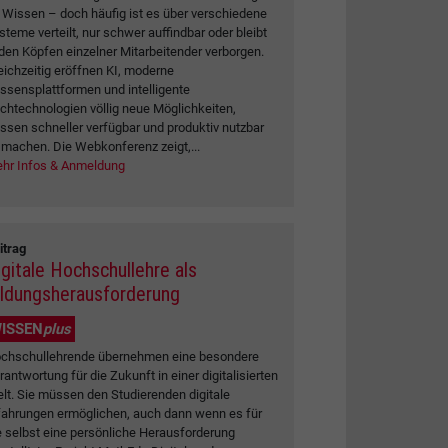
 Wissen – doch häufig ist es über verschiedene
steme verteilt, nur schwer auffindbar oder bleibt
 den Köpfen einzelner Mitarbeitender verborgen.
eichzeitig eröffnen KI, moderne
ssensplattformen und intelligente
chtechnologien völlig neue Möglichkeiten,
ssen schneller verfügbar und produktiv nutzbar
 machen. Die Webkonferenz zeigt,...
hr Infos & Anmeldung
itrag
igitale Hochschullehre als
ildungsherausforderung
ISSEN
plus
chschullehrende übernehmen eine besondere
rantwortung für die Zukunft in einer digitalisierten
lt. Sie müssen den Studierenden digitale
fahrungen ermöglichen, auch dann wenn es für
e selbst eine persönliche Herausforderung