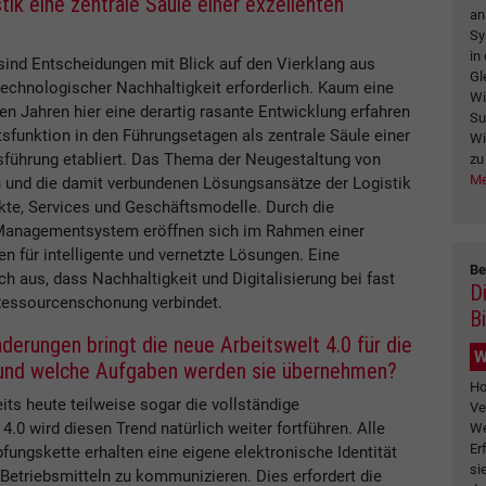
tik eine zentrale Säule einer exzellenten
an
Sy
in
ind Entscheidungen mit Blick auf den Vierklang aus
Gl
 technologischer Nachhaltigkeit erforderlich. Kaum eine
Wi
en Jahren hier eine derartig rasante Entwicklung erfahren
Su
ttsfunktion in den Führungsetagen als zentrale Säule einer
Wi
sführung etabliert. Das Thema der Neugestaltung von
zu
Me
 und die damit verbundenen Lösungsansätze der Logistik
ukte, Services und Geschäftsmodelle. Durch die
d Managementsystem eröffnen sich im Rahmen einer
en für intelligente und vernetzte Lösungen. Eine
Be
ch aus, dass Nachhaltigkeit und Digitalisierung bei fast
D
t Ressourcenschonung verbindet.
B
derungen bringt die neue Arbeitswelt 4.0 für die
W
 und welche Aufgaben werden sie übernehmen?
Ho
its heute teilweise sogar die vollständige
Ve
4.0 wird diesen Trend natürlich weiter fortführen. Alle
We
Er
ungskette erhalten eine eigene elektronische Identität
si
 Betriebsmitteln zu kommunizieren. Dies erfordert die