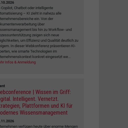
.10.2026
 Copilot, Chatbot oder intelligente
tomatisierung – KI zieht in nahezu alle
ternehmensbereiche ein. Von der
kumentenverarbeitung über
ssensmanagement bis hin zu Workflow- und
ozessunterstützung zeigen sich neue
glichkeiten, um Effizienz und Qualität deutlich zu
eigern. In dieser Webkonferenz präsentieren KI-
perten, wie smarte Technologien im
ternehmenskontext konkret eingesetzt we...
hr Infos & Anmeldung
ent
ebconference | Wissen im Griff:
gital. Intelligent. Vernetzt.
trategien, Plattformen und KI für
odernes Wissensmanagement
.11.2026
ternehmen verfügen heute über enorme Mengen