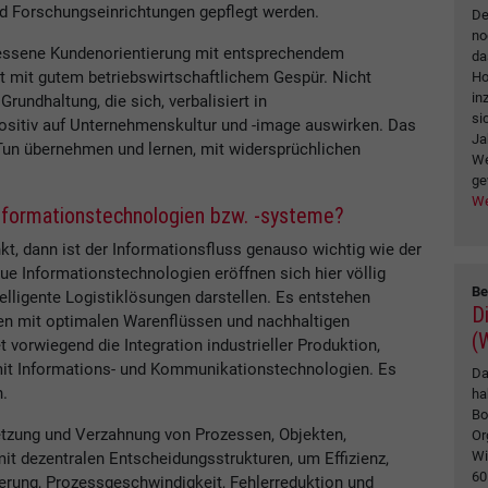
 Forschungseinrichtungen gepflegt werden.
De
no
emessene Kundenorientierung mit entsprechendem
da
t mit gutem betriebswirtschaftlichem Gespür. Nicht
Ho
in
Grundhaltung, die sich, verbalisiert in
si
positiv auf Unternehmenskultur und -image auswirken. Das
Ja
un übernehmen und lernen, mit widersprüchlichen
We
ge
We
Informationstechnologien bzw. -systeme?
kt, dann ist der Informationsfluss genauso wichtig wie der
ue Informationstechnologien eröffnen sich hier völlig
Be
elligente Logistiklösungen darstellen. Es entstehen
Di
ten mit optimalen Warenflüssen und nachhaltigen
(
t vorwiegend die Integration industrieller Produktion,
 mit Informations- und Kommunikationstechnologien. Es
Da
.
ha
Bo
rnetzung und Verzahnung von Prozessen, Objekten,
Or
Wi
it dezentralen Entscheidungsstrukturen, um Effizienz,
60
erung, Prozessgeschwindigkeit, Fehlerreduktion und