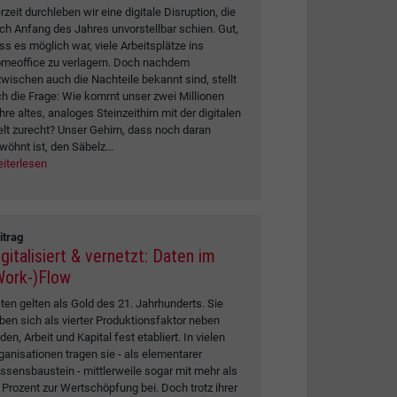
rzeit durchleben wir eine digitale Disruption, die
ch Anfang des Jahres unvorstellbar schien. Gut,
ss es möglich war, viele Arbeitsplätze ins
meoffice zu verlagern. Doch nachdem
zwischen auch die Nachteile bekannt sind, stellt
ch die Frage: Wie kommt unser zwei Millionen
hre altes, analoges Steinzeithirn mit der digitalen
lt zurecht? Unser Gehirn, dass noch daran
wöhnt ist, den Säbelz...
iterlesen
itrag
gitalisiert & vernetzt: Daten im
Work-)Flow
ten gelten als Gold des 21. Jahrhunderts. Sie
ben sich als vierter Produktionsfaktor neben
den, Arbeit und Kapital fest etabliert. In vielen
ganisationen tragen sie - als elementarer
ssensbaustein - mittlerweile sogar mit mehr als
 Prozent zur Wertschöpfung bei. Doch trotz ihrer