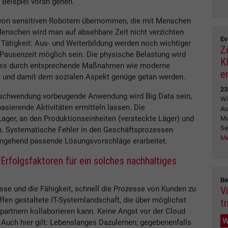
 Beispiel voran gehen.
g von sensitiven Robotern übernommen, die mit Menschen
nschen wird man auf absehbare Zeit nicht verzichten
Ev
r Tätigkeit: Aus- und Weiterbildung werden noch wichtiger
Z
 Pausenzeit möglich sein. Die physische Belastung wird
K
uss durch entsprechende Maßnahmen wie moderne
e
 und damit dem sozialen Aspekt genüge getan werden.
23
erschwendung vorbeugende Anwendung wird Big Data sein,
Wi
asierende Aktivitäten ermitteln lassen. Die
Au
ager, an den Produktionseinheiten (versteckte Läger) und
Ma
Se
n. Systematische Fehler in den Geschäftsprozessen
Me
umgehend passende Lösungsvorschläge erarbeitet.
rfolgsfaktoren für ein solches nachhaltiges
Be
sse und die Fähigkeit, schnell die Prozesse von Kunden zu
V
offen gestaltete IT-Systemlandschaft, die über möglichst
tr
spartnern kollaborieren kann. Keine Angst vor der Cloud
W
 Auch hier gilt: Lebenslanges Dazulernen; gegebenenfalls