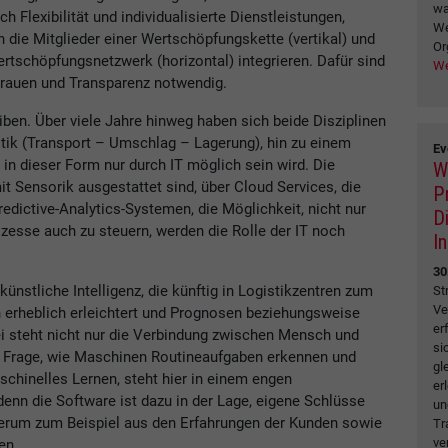
wa
h Flexibilität und individualisierte Dienstleistungen,
We
 die Mitglieder einer Wertschöpfungskette (vertikal) und
Or
schöpfungsnetzwerk (horizontal) integrieren. Dafür sind
We
trauen und Transparenz notwendig.
eiben. Über viele Jahre hinweg haben sich beide Disziplinen
istik (Transport – Umschlag – Lagerung), hin zu einem
Ev
n dieser Form nur durch IT möglich sein wird. Die
W
it Sensorik ausgestattet sind, über Cloud Services, die
P
edictive-Analytics-Systemen, die Möglichkeit, nicht nur
D
esse auch zu steuern, werden die Rolle der IT noch
I
30
ünstliche Intelligenz, die künftig in Logistikzentren zum
St
Ve
 erheblich erleichtert und Prognosen beziehungsweise
er
steht nicht nur die Verbindung zwischen Mensch und
si
 Frage, wie Maschinen Routineaufgaben erkennen und
gl
chinelles Lernen, steht hier in einem engen
er
enn die Software ist dazu in der Lage, eigene Schlüsse
un
derum zum Beispiel aus den Erfahrungen der Kunden sowie
Tr
ve
en.