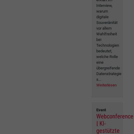
Interview,
warum
digitale
Souveränität
vor allem
Wahlfreiheit
bei
Technologien
bedeutet,
welche Rolle
eine
übergreifende
Datenstrategie
s...
Weiterlesen
Event
Webconference
| KI-
gestützte