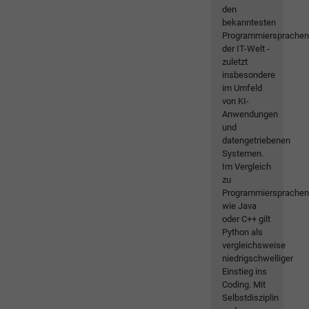
den
bekanntesten
Programmiersprache
der IT-Welt -
zuletzt
insbesondere
im Umfeld
von KI-
Anwendungen
und
datengetriebenen
Systemen.
Im Vergleich
zu
Programmiersprache
wie Java
oder C++ gilt
Python als
vergleichsweise
niedrigschwelliger
Einstieg ins
Coding. Mit
Selbstdisziplin