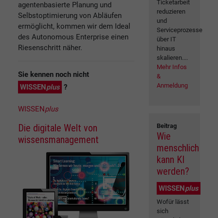
Ticketarbeit
agentenbasierte Planung und
reduzieren
Selbstoptimierung von Abläufen
und
ermöglicht, kommen wir dem Ideal
Serviceprozesse
des Autonomous Enterprise einen
über IT
Riesenschritt näher.
hinaus
skalieren....
Mehr Infos
Sie kennen noch nicht
&
Anmeldung
WISSEN
plus
?
WISSEN
plus
Die digitale Welt von
Beitrag
Wie
wissensmanagement
menschlich
kann KI
werden?
WISSEN
plus
Wofür lässt
sich