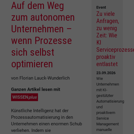
Auf dem Weg
Event
Zu viele
zum autonomen
Anfragen,
Unternehmen –
zu wenig
Zeit: Wie
wenn Prozesse
KI
Serviceprozess
sich selbst
proaktiv
optimieren
entlastet
23.09.2026
von Florian Lauck-Wunderlich
Wie
Unternehmen
Ganzen Artikel lesen mit
mit KI-
gestützter
WISSEN
plus
Automatisierung
und
Künstliche Intelligenz hat der
proaktivem
Prozessautomatisierung in den
Service
Unternehmen einen enormen Schub
Management
manuelle
verliehen. Indem sie