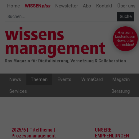
Home
WISSEN
plus
Newsletter
Abo
Kontakt
Über uns
Hier zum
kostenlosen
Newsletter
anmelden!
Das Magazin für Digitalisierung, Vernetzung & Collaboration
News
Themen
Events
WimaCard
Magazin
Services
Beratung
2025/6 | Titelthema |
UNSERE
Prozessmanagement
EMPFEHLUNGEN