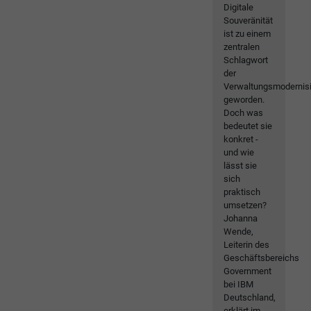
Digitale
Souveränität
ist zu einem
zentralen
Schlagwort
der
Verwaltungsmodernis
geworden.
Doch was
bedeutet sie
konkret -
und wie
lässt sie
sich
praktisch
umsetzen?
Johanna
Wende,
Leiterin des
Geschäftsbereichs
Government
bei IBM
Deutschland,
erklärt im