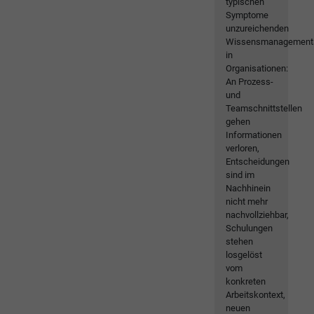
typischen
Symptome
unzureichenden
Wissensmanagement
in
Organisationen:
An Prozess-
und
Teamschnittstellen
gehen
Informationen
verloren,
Entscheidungen
sind im
Nachhinein
nicht mehr
nachvollziehbar,
Schulungen
stehen
losgelöst
vom
konkreten
Arbeitskontext,
neuen