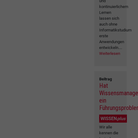
und
kontinuierlichem
Lernen
lassen sich
auch ohne
Informatikstudium
erste
Anwendungen
entwickeln....
Weiterlesen
Beitrag
Hat
Wissensmanag
ein
Führungsprobl
WISSEN
plus
Wir alle
kennen die