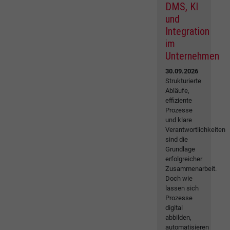
DMS, KI
und
Integration
im
Unternehmen
30.09.2026
Strukturierte
Abläufe,
effiziente
Prozesse
und klare
Verantwortlichkeiten
sind die
Grundlage
erfolgreicher
Zusammenarbeit.
Doch wie
lassen sich
Prozesse
digital
abbilden,
automatisieren