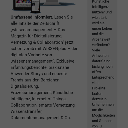
Künstliche
Intelligenz
nutzen? Und
Umfassend informiert.
Lesen Sie
wie stark
alle Inhalte der Zeitschrift
wird sie
unser Leben
„wissensmanagement – Das
und die
Magazin für Digitalisierung,
Arbeitswelt
Vernetzung & Collaboration“ jetzt
verändern?
schon vorab mit WISSENplus – der
Viele
digitalen Variante von
Antworten
„wissensmanagement“. Exklusive
darauf sind
bislang noch
Erfahrungsberichte, praxisnahe
offen.
Anwender-Storys und neueste
Entsprechend
Trends aus den Bereichen
viele
Digitalisierung,
Projekte
Prozessmanagement, Künstliche
laufen
Intelligenz, Internet of Things,
derzeit in
Unternehmen,
Collaboration, smarte Vernetzung,
um die
Wissenstransfer,
Möglichkeiten
Dokumentenmanagement & Co.
und Grenzen
von KI