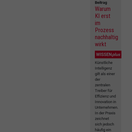
Beitrag
Warum
KI erst
im
Prozess
nachhaltig
wirkt
WISSEN
plus
Künstliche
Intelligenz
gilt als einer
der
zentralen
Treiber für
Effizienz und
Innovation in
Unternehmen.
In der Praxis
zeichnet
sich jedoch
häufig ein