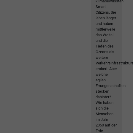
klimabewussten
Smart
Citizens. Sie
leben länger
und haben
mittlerweile
das Weltall
und die
Tiefen des
Ozeans als
weitere
Verkehrsinfrastruktur
erobert. Aber
welche
agilen
Errungenschaften
stecken
dahinter?
Wie haben
sich die
Menschen
im Jahr
2050 auf der
Erde