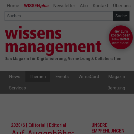
Home
WISSEN
plus
Newsletter
Abo
Kontakt
Über uns
Hier zum
kostenlosen
Newsletter
anmelden!
Das Magazin für Digitalisierung, Vernetzung & Collaboration
News
Themen
Events
WimaCard
Magazin
Services
Beratung
2020/6 | Editorial | Editorial
UNSERE
Auf Augenhöhe:
EMPFEHLUNGEN