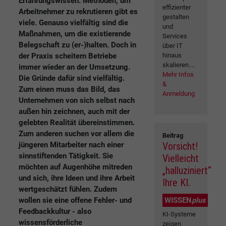
Erfahrungswissen. Methoden, um
effizienter
Arbeitnehmer zu rekrutieren gibt es
gestalten
viele. Genauso vielfältig sind die
und
Maßnahmen, um die existierende
Services
Belegschaft zu (er-)halten. Doch in
über IT
der Praxis scheitern Betriebe
hinaus
skalieren....
immer wieder an der Umsetzung.
Mehr Infos
Die Gründe dafür sind vielfältig.
&
Zum einen muss das Bild, das
Anmeldung
Unternehmen von sich selbst nach
außen hin zeichnen, auch mit der
gelebten Realität übereinstimmen.
Zum anderen suchen vor allem die
Beitrag
jüngeren Mitarbeiter nach einer
Vorsicht!
sinnstiftenden Tätigkeit. Sie
Vielleicht
möchten auf Augenhöhe mitreden
„halluziniert“
und sich, ihre Ideen und ihre Arbeit
Ihre KI.
wertgeschätzt fühlen. Zudem
wollen sie eine offene Fehler- und
WISSEN
plus
Feedbackkultur - also
KI-Systeme
wissensförderliche
zeigen