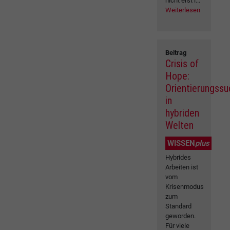
nicht erst i...
Weiterlesen
Beitrag
Crisis of
Hope:
Orientierungss
in
hybriden
Welten
WISSEN
plus
Hybrides
Arbeiten ist
vom
Krisenmodus
zum
Standard
geworden.
Für viele