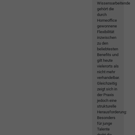
Wissensarbeitende
gehört die
durch
Homeoffice
gewonnene
Flexibilität
inzwischen
zu den
beliebtesten
Benefits und
gilt heute
vielerorts als
nicht mehr
verhandelbar.
Gleichzeitig
zeigt sich in
der Praxis
jedoch eine
strukturelle
Herausforderung:
Besonders
für junge
Talente
droht die