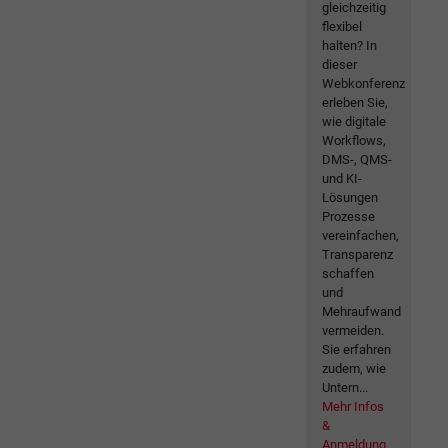
gleichzeitig
flexibel
halten? In
dieser
Webkonferenz
erleben Sie,
wie digitale
Workflows,
DMS-, QMS-
und KI-
Lösungen
Prozesse
vereinfachen,
Transparenz
schaffen
und
Mehraufwand
vermeiden.
Sie erfahren
zudem, wie
Untern...
Mehr Infos
&
Anmeldung