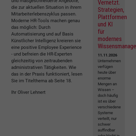
und maßgeschneiderte Angebote,
Vernetzt.
die zur aktuellen Situation in ihrem
Strategien,
Mitarbeiterlebenszyklus passen.
Plattformen
Moderne HR-Tools machen genau
und KI
das möglich: Durch
für
Automatisierung und auf Basis
modernes
Künstlicher Intelligenz kreieren sie
Wissensmanag
eine positive Employee Experience
- und befreien die HR-Experten
11.11.2026
gleichzeitig von zeitraubenden
Unternehmen
verfügen
administrativen Tätigkeiten. Wie
heute über
das in der Praxis funktioniert, lesen
enorme
Sie im Titelthema ab Seite 18.
Mengen an
Wissen –
Ihr Oliver Lehnert
doch häufig
ist es über
verschiedene
Systeme
verteilt, nur
schwer
auffindbar
oder bleibt in