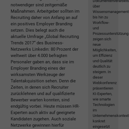
Dokumentenverarbeit
notwendiger sind zeitgemäße
über
Maßnahmen. Arbeitgeber sollten im
Wissensmanagement
Recruiting daher von Anfang an auf
bis hin zu
Workflow-
ein positives Employer Branding
und
setzen. Dies belegt auch die
Prozessunterstützung
aktuelle Umfrage „Global Recruiting
zeigen sich
Trends 2017“ des Business-
neue
Netzwerks Linkedin: 80 Prozent der
Möglichkeiten,
weltweit über 4.000 befragten
um Effizienz
und Qualität
Personaler gaben an, dass sie im
deutlich zu
Employer Branding eines der
steigern. In
wirksamsten Werkzeuge der
dieser
Talentakquisition sehen. Denn die
Webkonferenz
Zeiten, in denen sich Recruiter
präsentieren
zurücklehnen und auf qualifizierte
KI-Experten,
wie smarte
Bewerber warten konnten, sind
Technologien
endgültig vorbei. Heute müssen HR-
im
Experten auch aktiv auf geeignete
Unternehmenskontext
Kandidaten zugehen. Auch soziale
konkret
Netzwerke gewinnen hierfür
eingesetzt