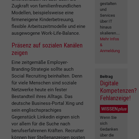
gestalten
Zugkraft von familienfreundlichen
und
Modellen, beispielsweise eine
Services
firmeneigene Kinderbetreuung,
über IT
flexible Arbeitszeitmodelle und eine
hinaus
ausgewogene Work-Life-Balance.
skalieren....
Mehr Infos
Präsenz auf sozialen Kanälen
&
Anmeldung
zeigen
Eine zeitgemäße Employer-
Branding-Strategie sollte auch
Social Recruiting beinhalten. Denn
Beitrag
Digitale
für viele Menschen sind soziale
Netzwerke heute ein fester
Kompetenzen?
Bestandteil ihres Alltags. Das
Fehlanzeige!
deutsche Business-Portal Xing und
WISSEN
plus
sein englischsprachiges
Gegenstück Linkedin eignen sich
Wenn Sie
vor allem für die Suche nach
sich
Gedanken
berufserfahrenen Kräften. Recruiter
über die
können hier Stellenanzeigen posten