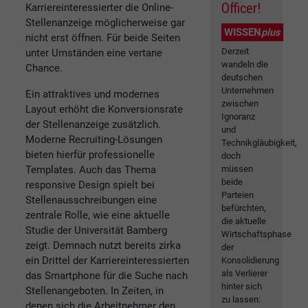
Officer!
Karriereinteressierter die Online-
Stellenanzeige möglicherweise gar
WISSEN
plus
nicht erst öffnen. Für beide Seiten
Derzeit
unter Umständen eine vertane
wandeln die
Chance.
deutschen
Unternehmen
Ein attraktives und modernes
zwischen
Layout erhöht die Konversionsrate
Ignoranz
der Stellenanzeige zusätzlich.
und
Moderne Recruiting-Lösungen
Technikgläubigkeit,
bieten hierfür professionelle
doch
Templates. Auch das Thema
müssen
beide
responsive Design spielt bei
Parteien
Stellenausschreibungen eine
befürchten,
zentrale Rolle, wie eine aktuelle
die aktuelle
Studie der Universität Bamberg
Wirtschaftsphase
zeigt. Demnach nutzt bereits zirka
der
ein Drittel der Karriereinteressierten
Konsolidierung
als Verlierer
das Smartphone für die Suche nach
hinter sich
Stellenangeboten. In Zeiten, in
zu lassen:
denen sich die Arbeitnehmer den