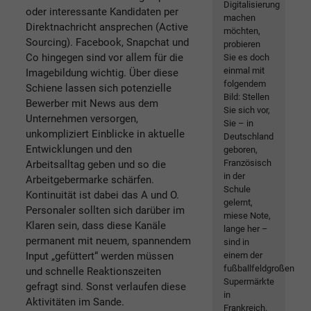
Digitalisierung
oder interessante Kandidaten per
machen
Direktnachricht ansprechen (Active
möchten,
Sourcing). Facebook, Snapchat und
probieren
Co hingegen sind vor allem für die
Sie es doch
einmal mit
Imagebildung wichtig. Über diese
folgendem
Schiene lassen sich potenzielle
Bild: Stellen
Bewerber mit News aus dem
Sie sich vor,
Unternehmen versorgen,
Sie – in
unkompliziert Einblicke in aktuelle
Deutschland
Entwicklungen und den
geboren,
Französisch
Arbeitsalltag geben und so die
in der
Arbeitgebermarke schärfen.
Schule
Kontinuität ist dabei das A und O.
gelernt,
Personaler sollten sich darüber im
miese Note,
Klaren sein, dass diese Kanäle
lange her –
permanent mit neuem, spannendem
sind in
Input „gefüttert“ werden müssen
einem der
fußballfeldgroßen
und schnelle Reaktionszeiten
Supermärkte
gefragt sind. Sonst verlaufen diese
in
Aktivitäten im Sande.
Frankreich.