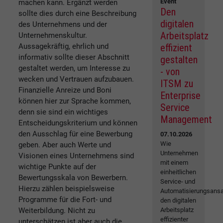
Event
machen kann. Ergänzt werden
Den
sollte dies durch eine Beschreibung
digitalen
des Unternehmens und der
Arbeitsplatz
Unternehmenskultur.
Aussagekräftig, ehrlich und
effizient
informativ sollte dieser Abschnitt
gestalten
gestaltet werden, um Interesse zu
- von
wecken und Vertrauen aufzubauen.
ITSM zu
Finanzielle Anreize und Boni
Enterprise
können hier zur Sprache kommen,
Service
denn sie sind ein wichtiges
Management
Entscheidungskriterium und können
den Ausschlag für eine Bewerbung
07.10.2026
Wie
geben. Aber auch Werte und
Unternehmen
Visionen eines Unternehmens sind
mit einem
wichtige Punkte auf der
einheitlichen
Bewertungsskala von Bewerbern.
Service- und
Hierzu zählen beispielsweise
Automatisierungsansa
Programme für die Fort- und
den digitalen
Weiterbildung. Nicht zu
Arbeitsplatz
effizienter
unterschätzen ist aber auch die