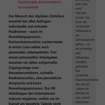
Komfortable Antwortoption
und Linie
ist essentiell
rund
120.000
Der Mensch des digitalen Zeitalters
Dosen. Da
erwartet bei allen Anfragen
kann der
individuelle und zeitnahe
Verlust bei
Stillstand in
Reaktionen – auch im
die
Bewerbungsprozess.
Zehntausende
Karriereinteressierte suchen heute
gehen – es
in erster Linie online nach
ist schnelles
passenden Jobangeboten. Von
und
einem potenziellen Arbeitgeber
effizientes
Handeln
erwarten sie daher zeitgemäße
gefordert.
Zugangswege zum
Der
Bewerberverfahren, schnelle
erfahrene
Reaktionszeiten, eine persönliche
Maschinenführer,
Ansprache und kurze
der seit 30
Bewerbungsprozesse. Die HR-
Jahren im
Abteilungen der Unternehmen
Betrieb ist
und „seine“
müssen reagieren, wollen sie im
Maschine
Kampf um begehrte Talente nicht