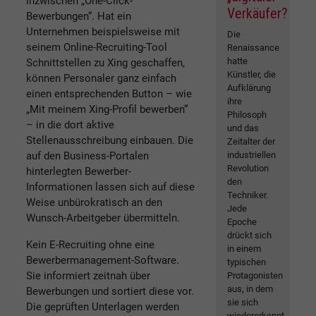
inzwischen „One-Click-
Verkäufer?
Bewerbungen“. Hat ein
Unternehmen beispielsweise mit
Die
seinem Online-Recruiting-Tool
Renaissance
hatte
Schnittstellen zu Xing geschaffen,
Künstler, die
können Personaler ganz einfach
Aufklärung
einen entsprechenden Button – wie
ihre
„Mit meinem Xing-Profil bewerben“
Philosoph
– in die dort aktive
und das
Stellenausschreibung einbauen. Die
Zeitalter der
auf den Business-Portalen
industriellen
Revolution
hinterlegten Bewerber-
den
Informationen lassen sich auf diese
Techniker.
Weise unbürokratisch an den
Jede
Wunsch-Arbeitgeber übermitteln.
Epoche
drückt sich
Kein E-Recruiting ohne eine
in einem
Bewerbermanagement-Software.
typischen
Sie informiert zeitnah über
Protagonisten
aus, in dem
Bewerbungen und sortiert diese vor.
sie sich
Die geprüften Unterlagen werden
wiedererkennt.