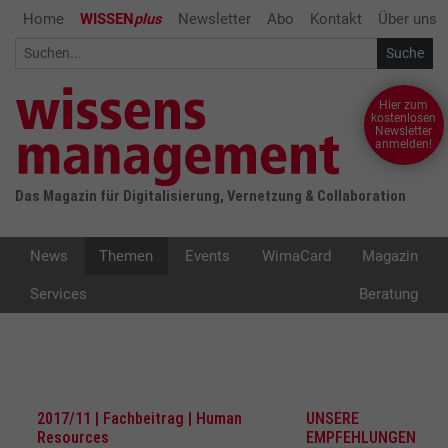
Home
WISSEN
plus
Newsletter
Abo
Kontakt
Über uns
Hier zum
kostenlosen
Newsletter
anmelden!
Das Magazin für Digitalisierung, Vernetzung & Collaboration
News
Themen
Events
WimaCard
Magazin
Services
Beratung
2017/11 | Fachbeitrag | Human
UNSERE
Resources
EMPFEHLUNGEN