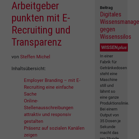
Arbeitgeber
Beitrag
Digitales
punkten mit E-
Wissensmanag
Recruiting und
gegen
Wissenssilos
Transparenz
WISSEN
plus
In einer
von
Steffen Michel
Fabrik für
Getränkedosen
Inhaltsübersicht:
steht eine
Maschine
Employer Branding – mit E-
still und
Recruiting eine einfache
lähmt so
Sache
eine ganze
Online-
Produktionslinie.
Stellenausschreibungen
Bei einem
attraktiv und responsiv
Output von
gestalten
35 Dosen je
Sekunde
Präsenz auf sozialen Kanälen
macht das
zeigen
pro Stunde