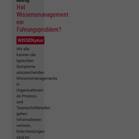
Beitrag
Hat
Wissensmanagement
ein
Führungsproblem?
WISSEN
plus
Wir alle
kennen die
typischen
Symptome
unzureichenden
Wissensmanagements
in
Organisationen:
An Prozess-
und
Teamschnittstellen
gehen
Informationen
verloren,
Entscheidungen
sind im