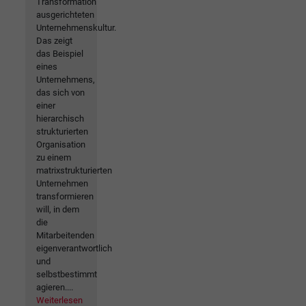
Transformation
ausgerichteten
Unternehmenskultur.
Das zeigt
das Beispiel
eines
Unternehmens,
das sich von
einer
hierarchisch
strukturierten
Organisation
zu einem
matrixstrukturierten
Unternehmen
transformieren
will, in dem
die
Mitarbeitenden
eigenverantwortlich
und
selbstbestimmt
agieren....
Weiterlesen