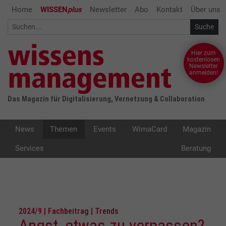
Home
WISSEN
plus
Newsletter
Abo
Kontakt
Über uns
Hier zum
kostenlosen
Newsletter
anmelden!
Das Magazin für Digitalisierung, Vernetzung & Collaboration
News
Themen
Events
WimaCard
Magazin
Services
Beratung
2024/9 | Fachbeitrag | Trends
Angst, etwas zu verpassen?