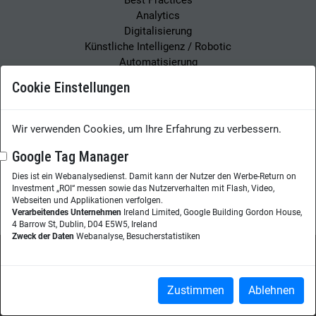
Best Practices
Analytics
Digitalisierung
Künstliche Intelligenz / Robotic
Automatisierung
Leadership
Cookie Einstellungen
Knowledge Sharing
Learning
Enterprise Search
Wir verwenden Cookies, um Ihre Erfahrung zu verbessern.
Veranstaltungen
Google Tag Manager
Webinare
Dies ist ein Webanalysedienst. Damit kann der Nutzer den Werbe-Return on
Kongresse
Investment „ROI“ messen sowie das Nutzerverhalten mit Flash, Video,
Podcasts
Webseiten und Applikationen verfolgen.
Verarbeitendes Unternehmen
Ireland Limited, Google Building Gordon House,
4 Barrow St, Dublin, D04 E5W5, Ireland
Zweck der Daten
Webanalyse, Besucherstatistiken
Wissensmanagement Magazin
Impressum
Zustimmen
Ablehnen
Datenschutzerklärung
Datenschutz