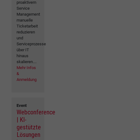
proaktivem
Service
Management
manuelle
Ticketarbeit
reduzieren
und
Serviceprozesse
über IT
hinaus
skalieren....
Mehr Infos
&
Anmeldung
Event
Webconference
| KI-
gestützte
Lösungen