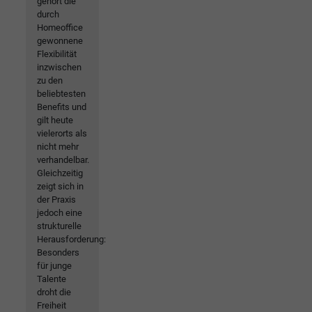
gehört die
durch
Homeoffice
gewonnene
Flexibilität
inzwischen
zu den
beliebtesten
Benefits und
gilt heute
vielerorts als
nicht mehr
verhandelbar.
Gleichzeitig
zeigt sich in
der Praxis
jedoch eine
strukturelle
Herausforderung:
Besonders
für junge
Talente
droht die
Freiheit