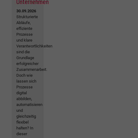
Unternehmen
30.09.2026
Strukturierte
Abläufe,
effiziente
Prozesse
und klare
Verantwortlichkeiten
sind die
Grundlage
erfolgreicher
Zusammenarbeit.
Doch wie
lassen sich
Prozesse
digital
abbilden,
automatisieren
und
gleichzeitig
flexibel
halten? In
dieser