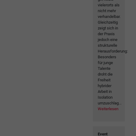
vielerorts als
nicht mehr
verhandelbar.
Gleichzeitig
zeigt sich in
der Praxis
jedoch eine
strukturelle
Herausforderung:
Besonders
für junge
Talente
droht die
Freiheit
hybrider
Arbeit in
Isolation
umzuschlag...
Weiterlesen
Event