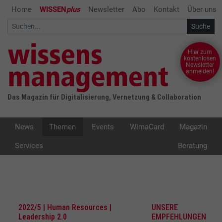
Home
WISSEN
plus
Newsletter
Abo
Kontakt
Über uns
Hier zum
kostenlosen
Newsletter
anmelden!
Das Magazin für Digitalisierung, Vernetzung & Collaboration
News
Themen
Events
WimaCard
Magazin
Services
Beratung
2022/5 | Human Resources |
UNSERE
Leadership 2.0
EMPFEHLUNGEN