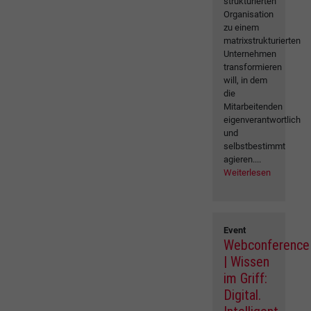
strukturierten
Organisation
zu einem
matrixstrukturierten
Unternehmen
transformieren
will, in dem
die
Mitarbeitenden
eigenverantwortlich
und
selbstbestimmt
agieren....
Weiterlesen
Event
Webconference
| Wissen
im Griff:
Digital.