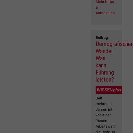
Mehr Infos
&
Anmeldung
Beitrag
Demografischer
Wandel:
Was
kann
Führung
leisten?
WISSEN
plus
Seit
mehreren
Jahren ist
von einer
"neuen
Arbeitswelt"
die Rede, in