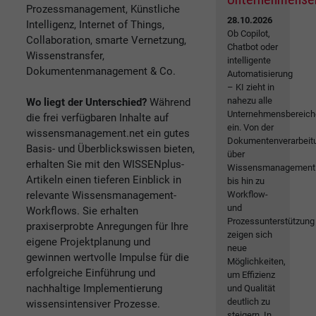
Prozessmanagement, Künstliche
28.10.2026
Intelligenz, Internet of Things,
Ob Copilot,
Collaboration, smarte Vernetzung,
Chatbot oder
Wissenstransfer,
intelligente
Dokumentenmanagement & Co.
Automatisierung
– KI zieht in
nahezu alle
Wo liegt der Unterschied?
Während
Unternehmensbereich
die frei verfügbaren Inhalte auf
ein. Von der
wissensmanagement.net ein gutes
Dokumentenverarbeit
Basis- und Überblickswissen bieten,
über
erhalten Sie mit den WISSENplus-
Wissensmanagement
Artikeln einen tieferen Einblick in
bis hin zu
relevante Wissensmanagement-
Workflow-
und
Workflows. Sie erhalten
Prozessunterstützung
praxiserprobte Anregungen für Ihre
zeigen sich
eigene Projektplanung und
neue
gewinnen wertvolle Impulse für die
Möglichkeiten,
erfolgreiche Einführung und
um Effizienz
nachhaltige Implementierung
und Qualität
deutlich zu
wissensintensiver Prozesse.
steigern. In