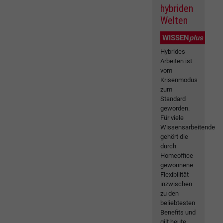
hybriden
Welten
WISSEN
plus
Hybrides
Arbeiten ist
vom
Krisenmodus
zum
Standard
geworden.
Für viele
Wissensarbeitende
gehört die
durch
Homeoffice
gewonnene
Flexibilität
inzwischen
zu den
beliebtesten
Benefits und
gilt heute