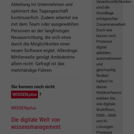
Verantwortlichkeiten
Abteilung im Unternehmen und
sind die
optimiert das Tagesgeschäft
Grundlage
kontinuierlich. Zudem arbeitet sie
erfolgreicher
mit dem Team oder ausgewählten
Zusammenarbeit.
Doch wie
Personen an der langfristigen
lassen sich
Neuausrichtung, die sich etwa
Prozesse
durch die Möglichkeiten einer
digital
neuen Software ergibt. Allerdings:
abbilden,
Mittlerweile genügt Ambidextrie
automatisieren
allein nicht. Gefragt ist das
und
mehrhändige Führen.
gleichzeitig
flexibel
halten? In
Sie kennen noch nicht
dieser
Webkonferenz
WISSEN
plus
?
erleben Sie,
wie digitale
WISSEN
plus
Workflows,
DMS-, QMS-
Die digitale Welt von
und KI-
wissensmanagement
Lösungen
Prozesse