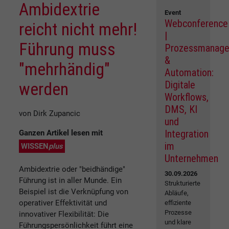
Ambidextrie
Event
Webconference
reicht nicht mehr!
|
Führung muss
Prozessmanag
&
"mehrhändig"
Automation:
Digitale
werden
Workflows,
DMS, KI
von Dirk Zupancic
und
Integration
Ganzen Artikel lesen mit
im
WISSEN
plus
Unternehmen
Ambidextrie oder "beidhändige"
30.09.2026
Führung ist in aller Munde. Ein
Strukturierte
Beispiel ist die Verknüpfung von
Abläufe,
operativer Effektivität und
effiziente
Prozesse
innovativer Flexibilität: Die
und klare
Führungspersönlichkeit führt eine