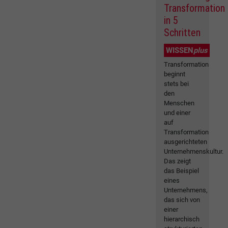
Transformation
in 5
Schritten
WISSEN
plus
Transformation
beginnt
stets bei
den
Menschen
und einer
auf
Transformation
ausgerichteten
Unternehmenskultur.
Das zeigt
das Beispiel
eines
Unternehmens,
das sich von
einer
hierarchisch