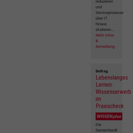
reduzieren
und
Serviceprozesse
über IT
hinaus
skalieren....
Mehr Infos
&
Anmeldung
Beitrag
Lebenslanges
Lernen:
Wissenserwerb
im
Praxischeck
WISSEN
plus
Die
Gemeinhardt