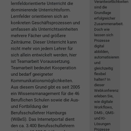
Verantwortlichkeiten
lernfeldorientierte Unterricht die
sind die
dominierende Unterrichtsform.
Grundlage
Lernfelder orientieren sich an
erfolgreicher
konkreten Geschäftsprozessen und
Zusammenarbeit.
umfassen als Unterrichtseinheiten
Doch wie
lassen sich
mehrere Fächer und größere
Prozesse
Zeiträume. Dieser Unterricht kann
digital
nicht mehr von jedem Lehrer für
abbilden,
sich allein entwickelt werden, hier
automatisieren
ist Teamarbeit Voraussetzung.
und
Teamarbeit bedeutet Kooperation
gleichzeitig
und bedarf geeigneter
flexibel
halten? In
Kommunikationsmöglichkeiten.
dieser
Aus diesem Grund gibt es seit 2005
Webkonferenz
ein Wissensmanagement für die 46
erleben Sie,
Beruflichen Schulen sowie die Aus-
wie digitale
und Fortbildung der
Workflows,
Berufsschullehrer Hamburgs
DMS-, QMS-
und KI-
(WiBeS). Das Internetportal dient
Lösungen
den ca. 3.400 Berufsschullehrern
Prozesse