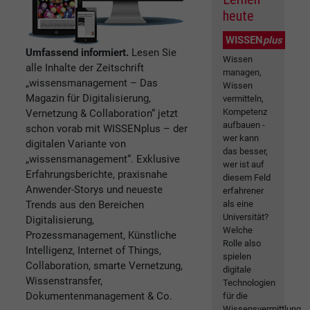
heute
WISSEN
plus
Umfassend informiert.
Lesen Sie
Wissen
alle Inhalte der Zeitschrift
managen,
„wissensmanagement – Das
Wissen
Magazin für Digitalisierung,
vermitteln,
Kompetenz
Vernetzung & Collaboration“ jetzt
aufbauen -
schon vorab mit WISSENplus – der
wer kann
digitalen Variante von
das besser,
„wissensmanagement“. Exklusive
wer ist auf
Erfahrungsberichte, praxisnahe
diesem Feld
Anwender-Storys und neueste
erfahrener
Trends aus den Bereichen
als eine
Universität?
Digitalisierung,
Welche
Prozessmanagement, Künstliche
Rolle also
Intelligenz, Internet of Things,
spielen
Collaboration, smarte Vernetzung,
digitale
Wissenstransfer,
Technologien
Dokumentenmanagement & Co.
für die
Wissensvermittlung