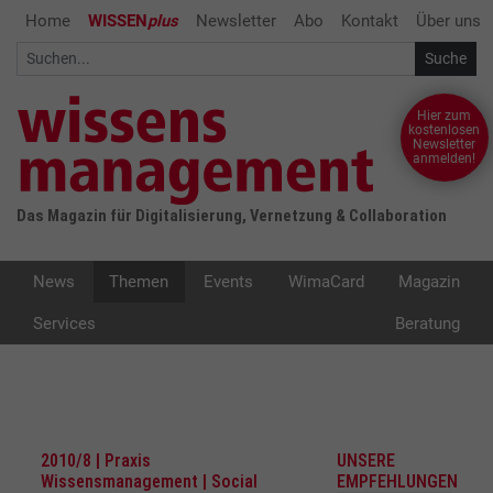
Home
WISSEN
plus
Newsletter
Abo
Kontakt
Über uns
Hier zum
kostenlosen
Newsletter
anmelden!
Das Magazin für Digitalisierung, Vernetzung & Collaboration
News
Themen
Events
WimaCard
Magazin
Services
Beratung
2010/8 | Praxis
UNSERE
Wissensmanagement | Social
EMPFEHLUNGEN