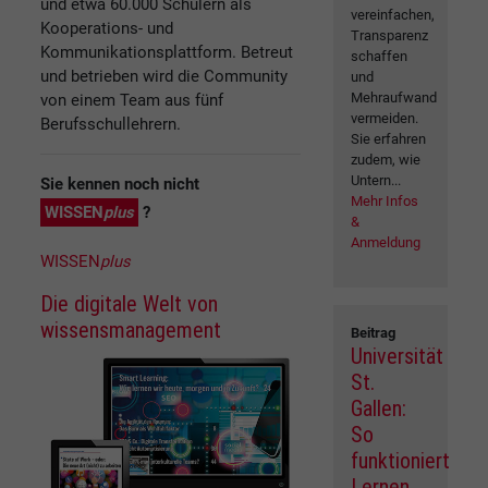
und etwa 60.000 Schülern als
vereinfachen,
Kooperations- und
Transparenz
Kommunikationsplattform. Betreut
schaffen
und betrieben wird die Community
und
Mehraufwand
von einem Team aus fünf
vermeiden.
Berufsschullehrern.
Sie erfahren
zudem, wie
Untern...
Sie kennen noch nicht
Mehr Infos
WISSEN
plus
?
&
Anmeldung
WISSEN
plus
Die digitale Welt von
wissensmanagement
Beitrag
Universität
St.
Gallen:
So
funktioniert
Lernen