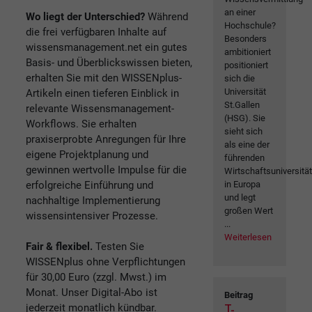
an einer
Wo liegt der Unterschied?
Während
Hochschule?
die frei verfügbaren Inhalte auf
Besonders
wissensmanagement.net ein gutes
ambitioniert
Basis- und Überblickswissen bieten,
positioniert
erhalten Sie mit den WISSENplus-
sich die
Universität
Artikeln einen tieferen Einblick in
St.Gallen
relevante Wissensmanagement-
(HSG). Sie
Workflows. Sie erhalten
sieht sich
praxiserprobte Anregungen für Ihre
als eine der
eigene Projektplanung und
führenden
gewinnen wertvolle Impulse für die
Wirtschaftsuniversitä
erfolgreiche Einführung und
in Europa
und legt
nachhaltige Implementierung
großen Wert
wissensintensiver Prozesse.
...
Weiterlesen
Fair & flexibel.
Testen Sie
WISSENplus ohne Verpflichtungen
für 30,00 Euro (zzgl. Mwst.) im
Monat. Unser Digital-Abo ist
Beitrag
jederzeit monatlich kündbar.
T-