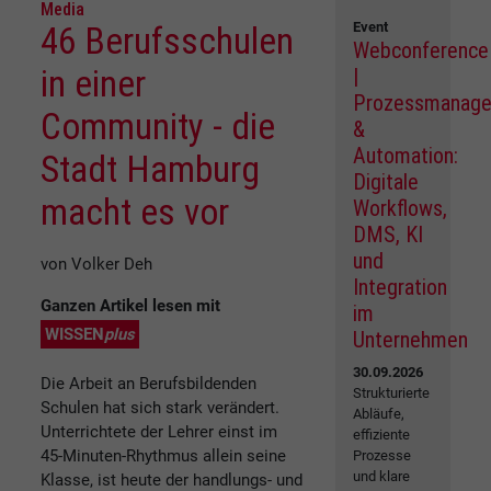
Media
Event
46 Berufsschulen
Webconference
in einer
|
Prozessmanag
Community - die
&
Automation:
Stadt Hamburg
Digitale
macht es vor
Workflows,
DMS, KI
und
von Volker Deh
Integration
Ganzen Artikel lesen mit
im
WISSEN
plus
Unternehmen
30.09.2026
Die Arbeit an Berufsbildenden
Strukturierte
Schulen hat sich stark verändert.
Abläufe,
Unterrichtete der Lehrer einst im
effiziente
45-Minuten-Rhythmus allein seine
Prozesse
und klare
Klasse, ist heute der handlungs- und