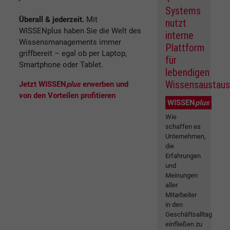
Systems
Überall & jederzeit.
Mit
nutzt
WISSENplus haben Sie die Welt des
interne
Wissensmanagements immer
Plattform
griffbereit – egal ob per Laptop,
für
Smartphone oder Tablet.
lebendigen
Wissensaustau
Jetzt WISSEN
plus
erwerben und
von den Vorteilen profitieren
WISSEN
plus
Wie
schaffen es
Unternehmen,
die
Erfahrungen
und
Meinungen
aller
Mitarbeiter
in den
Geschäftsalltag
einfließen zu