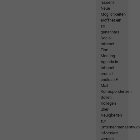
lassen?
Neue
Möglichkeiten
eröffnet ein
so
genanntes
Social
Intranet:
Eine
Meeting-
Agenda im
Intranet
ersetzt
endlose E-
Mail-
Korrespondenzen.
Sollen
Kollegen
über
Neuigkeiten
zur
Unternehmensentwick
informiert
werden,