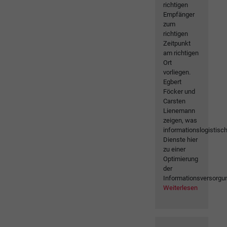
richtigen
Empfänger
zum
richtigen
Zeitpunkt
am richtigen
Ort
vorliegen.
Egbert
Föcker und
Carsten
Lienemann
zeigen, was
informationslogistisc
Dienste hier
zu einer
Optimierung
der
Informationsversorgun
Weiterlesen