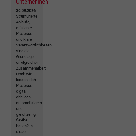
Unternehmen
30.09.2026
Strukturierte
Abläufe,
effiziente
Prozesse
und klare
Verantwortlichkeiten
sind die
Grundlage
erfolgreicher
Zusammenarbeit.
Doch wie
lassen sich
Prozesse
digital
abbilden,
automatisieren
und
gleichzeitig
flexibel
halten? In
dieser