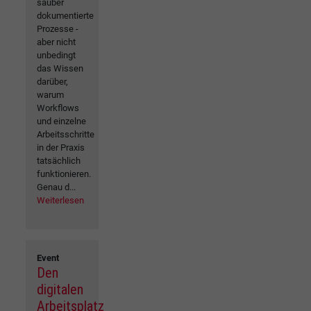
sauber
dokumentierte
Prozesse -
aber nicht
unbedingt
das Wissen
darüber,
warum
Workflows
und einzelne
Arbeitsschritte
in der Praxis
tatsächlich
funktionieren.
Genau d...
Weiterlesen
Event
Den
digitalen
Arbeitsplatz