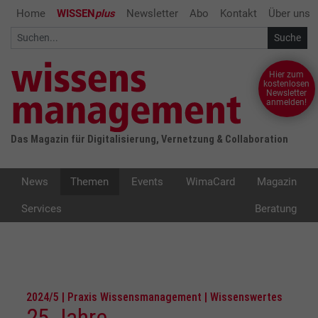
Home
WISSEN
plus
Newsletter
Abo
Kontakt
Über uns
Hier zum
kostenlosen
Newsletter
anmelden!
Das Magazin für Digitalisierung, Vernetzung & Collaboration
News
Themen
Events
WimaCard
Magazin
Services
Beratung
2024/5 | Praxis Wissensmanagement | Wissenswertes
25 Jahre