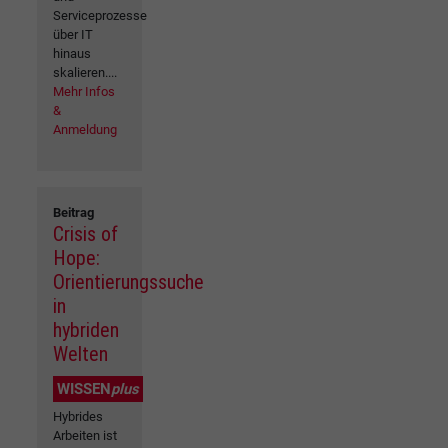
Serviceprozesse
über IT
hinaus
skalieren....
Mehr Infos
&
Anmeldung
Beitrag
Crisis of
Hope:
Orientierungssuche
in
hybriden
Welten
WISSEN
plus
Hybrides
Arbeiten ist