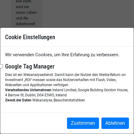
wie stark
wird sie
unser Leben
und die
Arbeitswelt
verändern?
Viele
Cookie Einstellungen
Antworten
darauf sind
bislang noch
Wir verwenden Cookies, um Ihre Erfahrung zu verbessern.
offen.
Entsprechend
Google Tag Manager
viele
Dies ist ein Webanalysedienst. Damit kann der Nutzer den Werbe-Return on
Projekte
Investment „ROI“ messen sowie das Nutzerverhalten mit Flash, Video,
laufen
Webseiten und Applikationen verfolgen.
derzeit in
Verarbeitendes Unternehmen
Ireland Limited, Google Building Gordon House,
Unternehmen,
4 Barrow St, Dublin, D04 E5W5, Ireland
um die
Zweck der Daten
Webanalyse, Besucherstatistiken
Möglichkeiten
und Grenzen
von KI
auszuloten.
Zustimmen
Ablehnen
Glaubt man
den