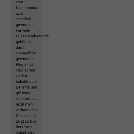
vom
Krisenmodus
zum
Standard
geworden.
Für viele
Wissensarbeitende
gehört die
durch
Homeoffice
gewonnene
Flexibilität
inzwischen
zu den
beliebtesten
Benefits und
gilt heute
vielerorts als
nicht mehr
verhandelbar.
Gleichzeitig
zeigt sich in
der Praxis
jedoch eine