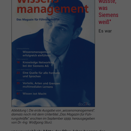
wüsste,
was
Siemens
weiß"
Es war