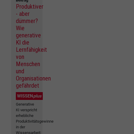
Beitrag
Produktiver
- aber
dümmer?
Wie
generative
KI die
Lernfähigkeit
von
Menschen
und
Organisationen
gefährdet
WISSEN
plus
Generative
KI verspricht
erhebliche
Produktivitätsgewinne
in der
Wissensarbeit: