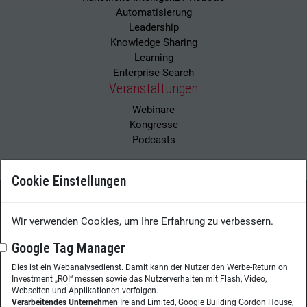
Automatisierung
Leadership
Knowledge Sharing
Learning
Enterprise Search
Veranstaltungen
Webinare
Kongresse
Podcasts
Cookie Einstellungen
Wissensmanagement Magazin
Impressum
Wir verwenden Cookies, um Ihre Erfahrung zu verbessern.
Datenschutzerklärung
Datenschutz
Google Tag Manager
Dies ist ein Webanalysedienst. Damit kann der Nutzer den Werbe-Return on
Herausgeberin:
Nicole Lehnert
Investment „ROI“ messen sowie das Nutzerverhalten mit Flash, Video,
Westheimer Str. 18
Webseiten und Applikationen verfolgen.
Verarbeitendes Unternehmen
Ireland Limited, Google Building Gordon House,
86356 Neusäß