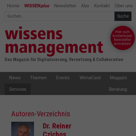
Home
WISSEN
plus
Newsletter
Abo
Kontakt
Über uns
Hier zum
kostenlosen
Newsletter
anmelden!
Das Magazin für Digitalisierung, Vernetzung & Collaboration
News
Themen
Events
WimaCard
Magazin
Services
Beratung
Autoren-Verzeichnis
Dr. Reiner
Czichos