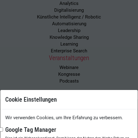
Analytics
Digitalisierung
Künstliche Intelligenz / Robotic
Automatisierung
Leadership
Knowledge Sharing
Learning
Enterprise Search
Veranstaltungen
Webinare
Kongresse
Podcasts
Cookie Einstellungen
Wissensmanagement Magazin
Impressum
Wir verwenden Cookies, um Ihre Erfahrung zu verbessern.
Datenschutzerklärung
Datenschutz
Google Tag Manager