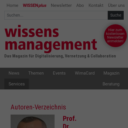
Home
WISSEN
plus
Newsletter
Abo
Kontakt
Über uns
Hier zum
kostenlosen
Newsletter
anmelden!
Das Magazin für Digitalisierung, Vernetzung & Collaboration
News
Themen
Events
WimaCard
Magazin
Services
Beratung
Autoren-Verzeichnis
Prof.
Dr.