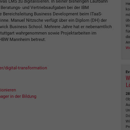
as LMS zu digitalisieren. In seiner bisherigen Laufbahn
He
 Beratungs- und Vertriebsaufgaben bei der IBM
ko
e Bereichsleitung Business Development beim ITaaS-
mö
inne. Manuel Nitzsche verfügt über ein Diplom (DH) der
üb
Wä
ck Business School. Mehrere Jahre hat er nebenamtlich
fü
Stuttgart wahrgenommen sowie Projektarbeiten im
di
DHBW Mannheim betreut.
An
We
/digital-transformation
Ev
W
L
ionieren
28
ager in der Bildung
Ob
Au
Un
Do
Wi
Pr