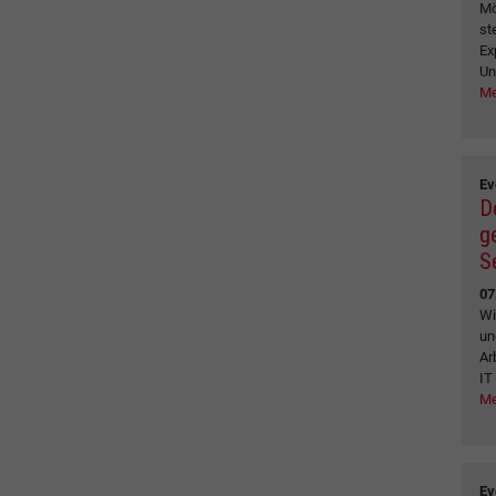
Mö
st
Ex
Un
Me
Ev
D
g
S
07
Wi
un
Ar
IT
Me
Ev