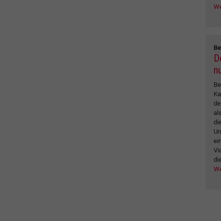
We
Be
D
n
Be
Ka
de
al
di
Un
ei
Vi
di
We