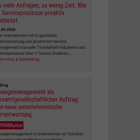
u viele Anfragen, zu wenig Zeit: Wie
I Serviceprozesse proaktiv
ntlastet
.09.2026
e Unternehmen mit KI-gestützter
tomatisierung und proaktivem Service
nagement manuelle Ticketarbeit reduzieren und
rviceprozesse über IT hinaus skalieren....
hr Infos & Anmeldung
itrag
hangemanagement als
esamtgesellschaftlicher Auftrag:
ie neue unternehmerische
erantwortung
ISSEN
plus
angemanagement in Unternehmen ist Teil einer
samtgesellschaftlichen gewaltigen