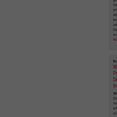
He
is
Ab
be
zi
Da
no
We
Ev
W
P
D
I
30
St
Ve
er
si