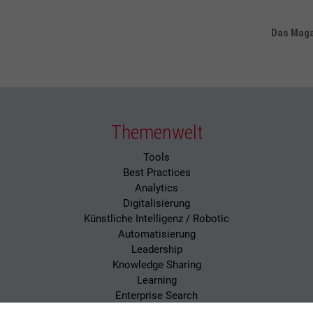
Das Magaz
Themenwelt
Tools
Best Practices
Analytics
Digitalisierung
Künstliche Intelligenz / Robotic
Automatisierung
Leadership
Knowledge Sharing
Learning
Enterprise Search