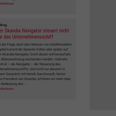
iterlesen
itrag
er Skandia Navigator steuert nicht
ur das Unternehmensschiff
i der Frage nach dem Messen von intellektuellem
pital kommt die Sprache früher oder später auf
n Skandia Navigator. Doch dieser will keinesfalls
s Bilanzwerkzeug verstanden werden. Vielmehr
ent er – als Navigator – der Steuerung des
ternehmensschiffs. Und nicht nur diesem! In
nem Gespräch mit Henrik Danckwardt, Senior
ce President von Skandia, erfuhren wir mehr über
e Bedeutung des...
iterlesen