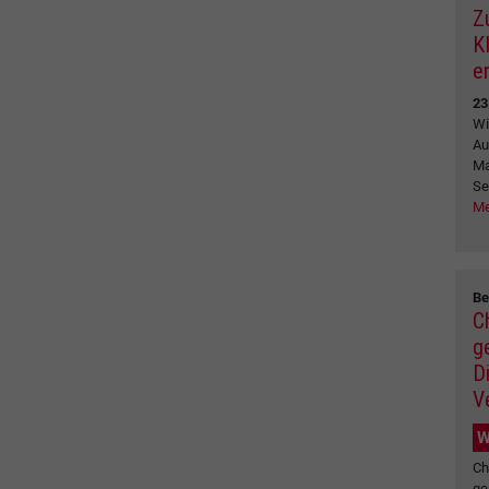
Z
K
e
23
Wi
Au
Ma
Se
Me
Be
C
g
D
V
W
Ch
ge