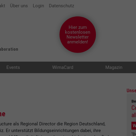
akt
Über uns
Login
Datenschutz
Hier zum
kostenlosen
Newsletter
anmelden!
laboration
Events
WimaCard
Magazin
Unse
Be
C
he
al
ructure als Regional Director die Region Deutschland,
W
z. Er unterstützt Bildungseinrichtungen dabei, ihre
"D