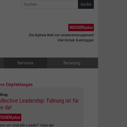
WISSEN
plus
Die digitale Welt von wissensmanagement
Hier klicken & einloggen
Services
Beratung
re Empfehlungen
itrag
ollective Leadership: Führung ist für
le da!
ISSEN
plus
enn wir sind alle Leader!" Viele der