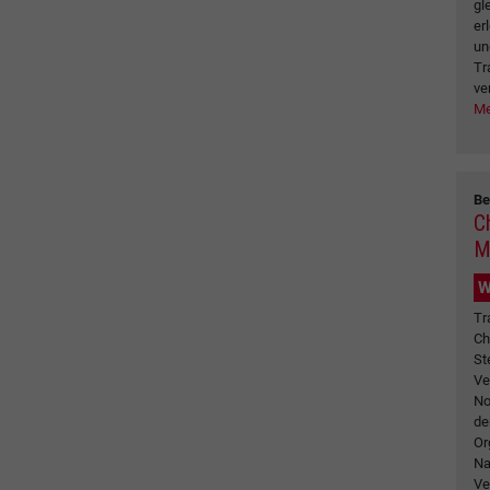
gl
er
un
Tr
ve
Me
Be
C
M
W
Tr
Ch
St
Ve
No
de
Or
Na
Ve