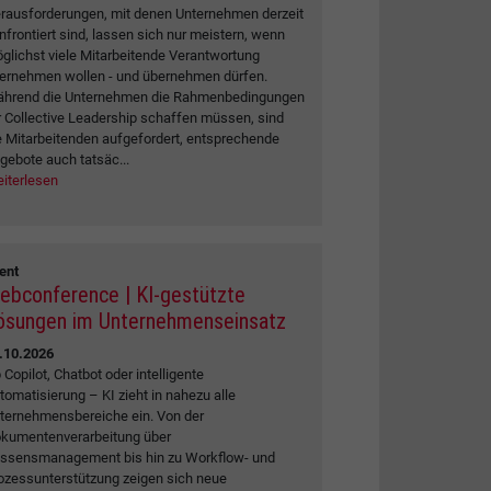
rausforderungen, mit denen Unternehmen derzeit
nfrontiert sind, lassen sich nur meistern, wenn
glichst viele Mitarbeitende Verantwortung
ernehmen wollen - und übernehmen dürfen.
hrend die Unternehmen die Rahmenbedingungen
r Collective Leadership schaffen müssen, sind
e Mitarbeitenden aufgefordert, entsprechende
gebote auch tatsäc...
iterlesen
ent
ebconference | KI-gestützte
ösungen im Unternehmenseinsatz
.10.2026
 Copilot, Chatbot oder intelligente
tomatisierung – KI zieht in nahezu alle
ternehmensbereiche ein. Von der
kumentenverarbeitung über
ssensmanagement bis hin zu Workflow- und
ozessunterstützung zeigen sich neue