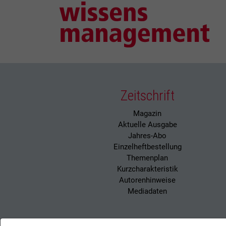
Zeitschrift
Magazin
Aktuelle Ausgabe
Jahres-Abo
Einzelheftbestellung
Themenplan
Kurzcharakteristik
Autorenhinweise
Mediadaten