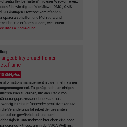
eichzeitig flexibel halten? In dieser Webkonferenz
leben Sie, wie digitale Workflows, DMS-, QMS-
d KI-Lösungen Prozesse vereinfachen,
ansparenz schaffen und Mehraufwand
rmeiden. Sie erfahren zudem, wie Untern...
hr Infos & Anmeldung
itrag
hangeability braucht einen
etaframe
ISSEN
plus
ansformationsmanagement ist weit mehr als nur
angemanagement. Es genügt nicht, an einigen
ellschrauben zu drehen, um den Erfolg von
ränderungsprozessen sicherzustellen.
twendig ist ein umfassender proaktiver Ansatz,
r die Veränderungsfähigkeit der gesamten
ganisation gewährleistet, und damit
chhaltigkeit. Unternehmen brauchen eine hohe
ränderungs-Fitness, um in der VUCA-Welt mi...