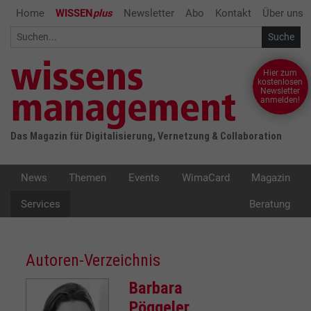
Home
WISSEN
plus
Newsletter
Abo
Kontakt
Über uns
Hier zum
kostenlosen
Newsletter
anmelden!
Das Magazin für Digitalisierung, Vernetzung & Collaboration
News
Themen
Events
WimaCard
Magazin
Services
Beratung
Autoren-Verzeichnis
Barbara
Pöggeler