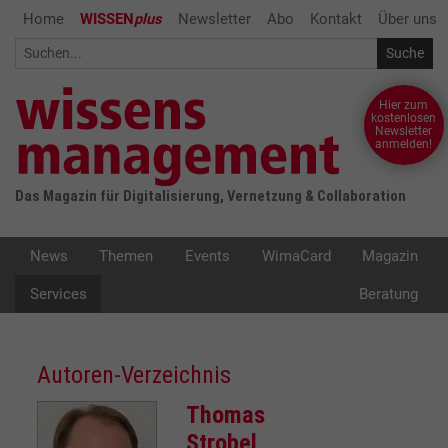
Home
WISSEN
plus
Newsletter
Abo
Kontakt
Über uns
Hier zum
kostenlosen
Newsletter
anmelden!
Das Magazin für Digitalisierung, Vernetzung & Collaboration
News
Themen
Events
WimaCard
Magazin
Services
Beratung
Autoren-Verzeichnis
Thomas
Strobel