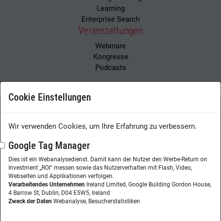
Learning
Enterprise Search
Veranstaltungen
Webinare
Kongresse
Podcasts
Cookie Einstellungen
Wissensmanagement Magazin
Impressum
Wir verwenden Cookies, um Ihre Erfahrung zu verbessern.
Datenschutzerklärung
Datenschutz
Google Tag Manager
Dies ist ein Webanalysedienst. Damit kann der Nutzer den Werbe-Return on
Herausgeberin:
Nicole Lehnert
Investment „ROI“ messen sowie das Nutzerverhalten mit Flash, Video,
Westheimer Str. 18
Webseiten und Applikationen verfolgen.
Verarbeitendes Unternehmen
Ireland Limited, Google Building Gordon House,
86356 Neusäß
4 Barrow St, Dublin, D04 E5W5, Ireland
Zweck der Daten
Webanalyse, Besucherstatistiken
Telefon:
+49 (0)821 48685-290
Website:
wissensmanagement.net