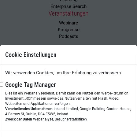
Enterprise Search
Veranstaltungen
Webinare
Kongresse
Podcasts
Cookie Einstellungen
Wir verwenden Cookies, um Ihre Erfahrung zu verbessern.
Wissensmanagement Magazin
Impressum
Datenschutzerklärung
Datenschutz
Google Tag Manager
Dies ist ein Webanalysedienst. Damit kann der Nutzer den Werbe-Return on
Herausgeberin:
Nicole Lehnert
Investment „ROI“ messen sowie das Nutzerverhalten mit Flash, Video,
Westheimer Str. 18
Webseiten und Applikationen verfolgen.
Verarbeitendes Unternehmen
Ireland Limited, Google Building Gordon House,
86356 Neusäß
4 Barrow St, Dublin, D04 E5W5, Ireland
Zweck der Daten
Webanalyse, Besucherstatistiken
Telefon:
+49 (0)821 48685-290
Website:
wissensmanagement.net
Copyright © 2026