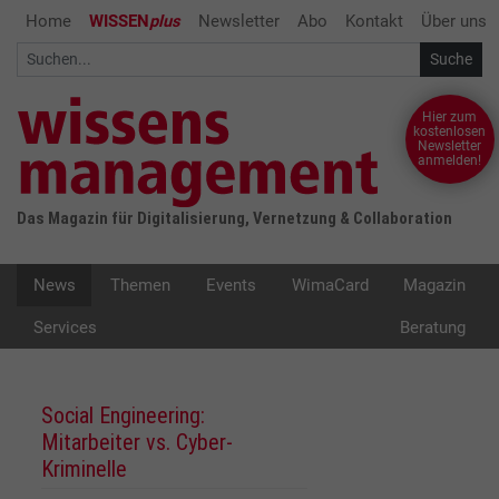
Home
WISSEN
plus
Newsletter
Abo
Kontakt
Über uns
Hier zum
kostenlosen
Newsletter
anmelden!
Das Magazin für Digitalisierung, Vernetzung & Collaboration
News
Themen
Events
WimaCard
Magazin
Services
Beratung
Social Engineering:
Mitarbeiter vs. Cyber-
Kriminelle