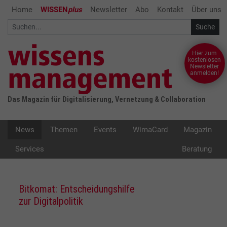
Home
WISSEN
plus
Newsletter
Abo
Kontakt
Über uns
Hier zum
kostenlosen
Newsletter
anmelden!
Das Magazin für Digitalisierung, Vernetzung & Collaboration
News
Themen
Events
WimaCard
Magazin
Services
Beratung
Bitkomat: Entscheidungshilfe
zur Digitalpolitik