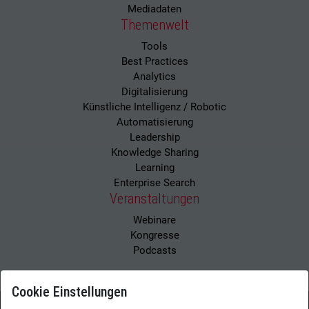
Mediadaten
Themenwelt
Tools
Best Practices
Analytics
Digitalisierung
Künstliche Intelligenz / Robotic
Automatisierung
Leadership
Knowledge Sharing
Learning
Enterprise Search
Veranstaltungen
Webinare
Kongresse
Podcasts
Cookie Einstellungen