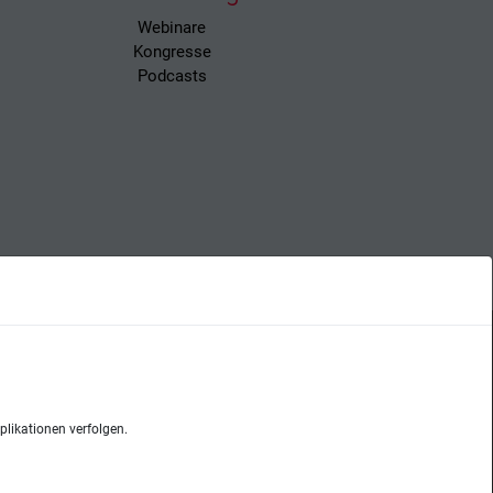
Webinare
Kongresse
Podcasts
Datenschutz
likationen verfolgen.
net