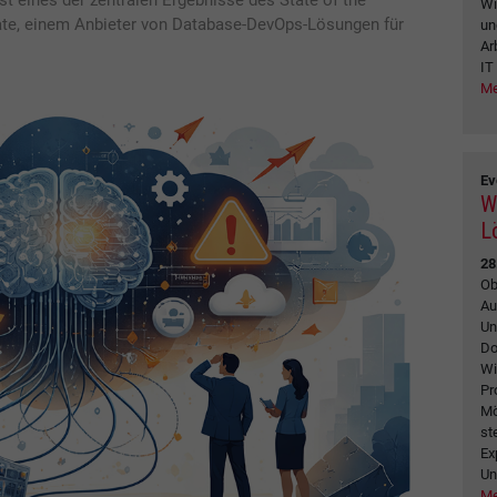
ist eines der zentralen Ergebnisse des State of the
Wi
te, einem Anbieter von Database-DevOps-Lösungen für
un
Ar
IT
Me
Ev
W
L
28
Ob
Au
Un
Do
Wi
Pr
Mö
st
Ex
Un
Me