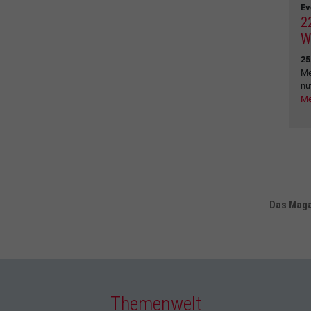
Ev
2
W
25
Me
nu
Me
Das Magaz
Themenwelt