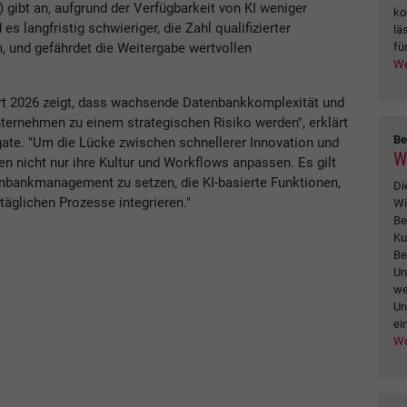
) gibt an, aufgrund der Verfügbarkeit von KI weniger
ko
 langfristig schwieriger, die Zahl qualifizierter
lä
fü
, und gefährdet die Weitergabe wertvollen
We
rt 2026 zeigt, dass wachsende Datenbankkomplexität und
nternehmen zu einem strategischen Risiko werden", erklärt
Be
gate. "Um die Lücke zwischen schnellerer Innovation und
W
n nicht nur ihre Kultur und Workflows anpassen. Es gilt
enbankmanagement zu setzen, die KI-basierte Funktionen,
Di
täglichen Prozesse integrieren."
Wi
Be
Ku
Be
Un
we
Un
ei
We