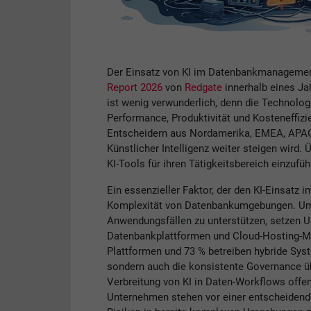
Der Einsatz von KI im Datenbankmanagemen
Report 2026
von
Redgate
innerhalb eines Jah
ist wenig verwunderlich, denn die Technolog
Performance, Produktivität und Kosteneffizi
Entscheidern aus Nordamerika, EMEA, APAC
Künstlicher Intelligenz weiter steigen wird.
KI-Tools für ihren Tätigkeitsbereich einzufüh
Ein essenzieller Faktor, der den KI-Einsat
Komplexität von Datenbankumgebungen. Um 
Anwendungsfällen zu unterstützen, setzen 
Datenbankplattformen und Cloud-Hosting-Mode
Plattformen und 73 % betreiben hybride Sys
sondern auch die konsistente Governance ü
Verbreitung von KI in Daten-Workflows offe
Unternehmen stehen vor einer entscheidende