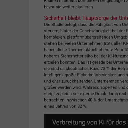
Risiken in bereits komplexen Umgebungen zu
bevor sie weiter skalieren.
Sicherheit bleibt Hauptsorge der Un
Die Studie belegt, dass die Fähigkeit von U
steuern, hinter der Geschwindigkeit bei der 
komplexen, plattformübergreifenden Umgebun
stehen bei vielen Unternehmen trotz aller KI
haben diese Themen aktuell oberste Priorität
höheres Sicherheitsrisiko bei der KI-Nutzung
erzielen könnten. Das ist gerade bei Unterne
sie sind da skeptischer. Rund 73 % der Befr
Intelligenz große Sicherheitsbedenken und ag
und eher zurückhaltenden Unternehmen verdeu
größer werden wird. Während Experten und da
steigt zugleich der externe Druck durch rec
betrachten inzwischen 40 % der Unternehmen
eines Jahres von 32 %.