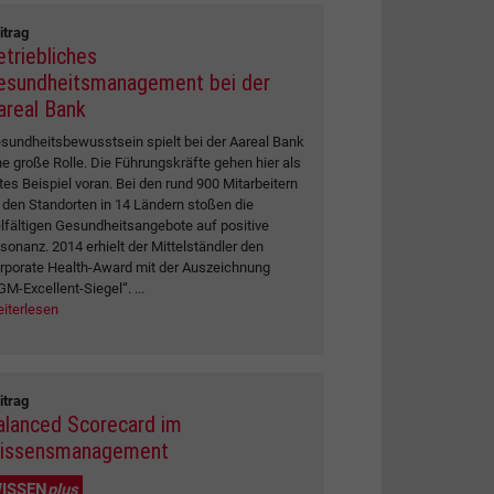
itrag
etriebliches
esundheitsmanagement bei der
areal Bank
sundheitsbewusstsein spielt bei der Aareal Bank
ne große Rolle. Die Führungskräfte gehen hier als
tes Beispiel voran. Bei den rund 900 Mitarbeitern
 den Standorten in 14 Ländern stoßen die
elfältigen Gesundheitsangebote auf positive
sonanz. 2014 erhielt der Mittelständler den
rporate Health-Award mit der Auszeichnung
GM-Excellent-Siegel“. ...
iterlesen
itrag
alanced Scorecard im
issensmanagement
ISSEN
plus