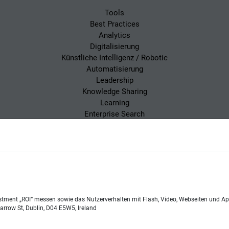
Tools
Best Practices
Analytics
Digitalisierung
Künstliche Intelligenz / Robotic
Automatisierung
Leadership
Knowledge Sharing
Learning
Enterprise Search
 Magazin
Impressum
Datenschutzerklärung
stment „ROI“ messen sowie das Nutzerverhalten mit Flash, Video, Webseiten und App
e Lehnert
Telefon:
+49 (0)821 48685-290
arrow St, Dublin, D04 E5W5, Ireland
Website:
wissensmanagement.