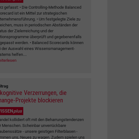
rz gefasst: • Die Controlling-Methode Balanced
orecard ist ein Mittel zur strategischen
ternehmensführung. • Um festgelegte Ziele zu
reichen, muss in periodischen Abständen der
atus der Zielerreichung und der
tionsprogramme überprüft und gegebenenfalls
gepasst werden. • Balanced Scorecards können
i der Auswahl eines Wissensmanagement-
stems helfen....
iterlesen
itrag
 kognitive Verzerrungen, die
hange-Projekte blockieren
ISSEN
plus
ndel kollidiert oft mit den Beharrungstendenzen
r Menschen. Scheinbar unverrückbare
aubenssätze - unsere geistigen Filterblasen -
mmen uns, Neues zu wagen. Zudem spielen uns