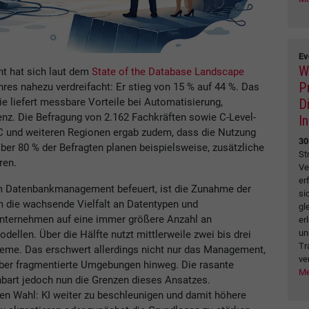
Ev
W
t hat sich laut dem
State of the Database Landscape
P
res nahezu verdreifacht: Er stieg von 15 % auf 44 %. Das
D
ie liefert messbare Vorteile bei Automatisierung,
enz. Die Befragung von 2.162 Fachkräften sowie C-Level-
I
 und weiteren Regionen ergab zudem, dass die Nutzung
30
 Über 80 % der Befragten planen beispielsweise, zusätzliche
St
ren.
Ve
er
z im Datenbankmanagement befeuert, ist die Zunahme der
si
die wachsende Vielfalt an Datentypen und
gl
Unternehmen auf eine immer größere Anzahl an
er
un
llen. Über die Hälfte nutzt mittlerweile zwei bis drei
Tr
teme. Das erschwert allerdings nicht nur das Management,
ve
ber fragmentierte Umgebungen hinweg. Die rasante
Me
nbart jedoch nun die Grenzen dieses Ansatzes.
n Wahl: KI weiter zu beschleunigen und damit höhere