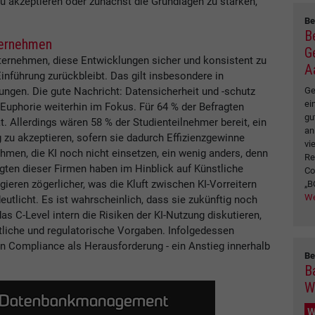
 akzeptieren oder zunächst die Grundlagen zu stärken,
Be
B
ternehmen
G
nternehmen, diese Entwicklungen sicher und konsistent zu
A
Einführung zurückbleibt. Das gilt insbesondere in
Ge
gen. Die gute Nachricht: Datensicherheit und -schutz
ei
-Euphorie weiterhin im Fokus. Für 64 % der Befragten
gu
. Allerdings wären 58 % der Studienteilnehmer bereit, ein
an
 zu akzeptieren, sofern sie dadurch Effizienzgewinne
vi
hmen, die KI noch nicht einsetzen, ein wenig anders, denn
Re
agten dieser Firmen haben im Hinblick auf Künstliche
Co
ieren zögerlicher, was die Kluft zwischen KI-Vorreitern
„B
We
tlicht. Es ist wahrscheinlich, dass sie zukünftig noch
s C-Level intern die Risiken der KI-Nutzung diskutieren,
htliche und regulatorische Vorgaben. Infolgedessen
 Compliance als Herausforderung - ein Anstieg innerhalb
Be
B
W
W