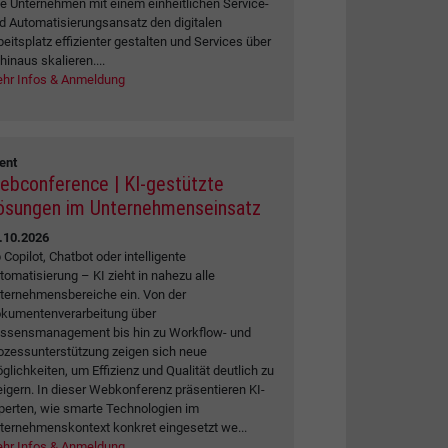
e Unternehmen mit einem einheitlichen Service-
d Automatisierungsansatz den digitalen
beitsplatz effizienter gestalten und Services über
 hinaus skalieren....
hr Infos & Anmeldung
ent
ebconference | KI-gestützte
ösungen im Unternehmenseinsatz
.10.2026
 Copilot, Chatbot oder intelligente
tomatisierung – KI zieht in nahezu alle
ternehmensbereiche ein. Von der
kumentenverarbeitung über
ssensmanagement bis hin zu Workflow- und
ozessunterstützung zeigen sich neue
glichkeiten, um Effizienz und Qualität deutlich zu
eigern. In dieser Webkonferenz präsentieren KI-
perten, wie smarte Technologien im
ternehmenskontext konkret eingesetzt we...
hr Infos & Anmeldung