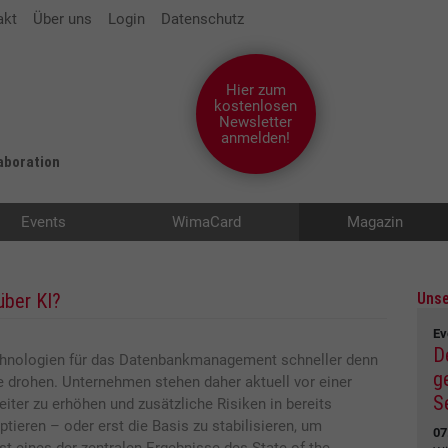
akt
Über uns
Login
Datenschutz
Hier zum
kostenlosen
Newsletter
anmelden!
laboration
Events
WimaCard
Magazin
über KI?
Unse
Ev
D
chnologien für das Datenbankmanagement schneller denn
g
te drohen. Unternehmen stehen daher aktuell vor einer
S
ter zu erhöhen und zusätzliche Risiken in bereits
tieren – oder erst die Basis zu stabilisieren, um
07