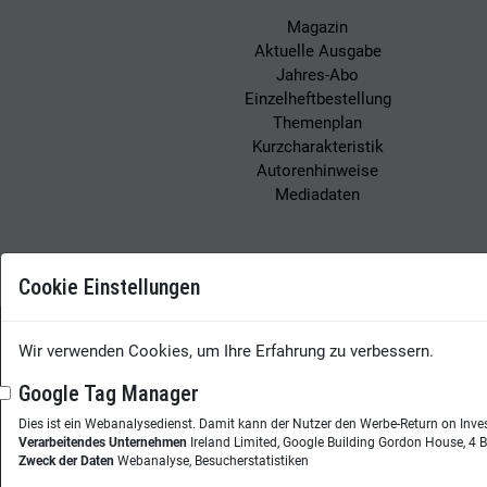
Magazin
Aktuelle Ausgabe
Jahres-Abo
Einzelheftbestellung
Themenplan
Kurzcharakteristik
Autorenhinweise
Mediadaten
Cookie Einstellungen
Wir verwenden Cookies, um Ihre Erfahrung zu verbessern.
Wissensmanagement
Google Tag Manager
Dies ist ein Webanalysedienst. Damit kann der Nutzer den Werbe-Return on Inve
Herausgeberin:
Nicol
Verarbeitendes Unternehmen
Ireland Limited, Google Building Gordon House, 4 B
Westheimer Str. 18
Zweck der Daten
Webanalyse, Besucherstatistiken
86356 Neusäß