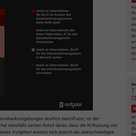
Ku
Sc
Un
er
St
Ak
an
be
Sy
We
Be
7
C
W
Wa
Datenbankumgebungen deutlich beeinflusst, ist der
de
hat ebenfalls seinen Anteil daran, dass die KI-Nutzung von
Gl
ieses Vorgehen erweist sich jedoch als zweischneidiges
he