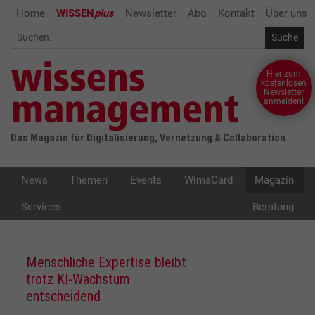
Home
WISSEN
plus
Newsletter
Abo
Kontakt
Über uns
Hier zum
kostenlosen
Newsletter
anmelden!
Das Magazin für Digitalisierung, Vernetzung & Collaboration
News
Themen
Events
WimaCard
Magazin
Services
Beratung
Menschliche Expertise bleibt
trotz KI-Wachstum
entscheidend