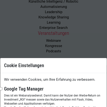
Künstliche Intelligenz / Robotic
Automatisierung
Leadership
Knowledge Sharing
Learning
Enterprise Search
Veranstaltungen
Webinare
Kongresse
Podcasts
Cookie Einstellungen
Wissensmanagement Magazin
Impressum
Wir verwenden Cookies, um Ihre Erfahrung zu verbessern.
Datenschutzerklärung
Datenschutz
Google Tag Manager
Dies ist ein Webanalysedienst. Damit kann der Nutzer den Werbe-Return on
Herausgeberin:
Nicole Lehnert
Investment „ROI“ messen sowie das Nutzerverhalten mit Flash, Video,
Westheimer Str. 18
Webseiten und Applikationen verfolgen.