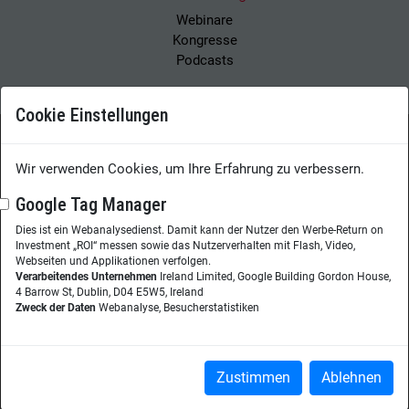
Webinare
Kongresse
Podcasts
Cookie Einstellungen
Wir verwenden Cookies, um Ihre Erfahrung zu verbessern.
Wissensmanagement Magazin
Impressum
Datenschutzerklärung
Datenschutz
Google Tag Manager
Dies ist ein Webanalysedienst. Damit kann der Nutzer den Werbe-Return on
Herausgeberin:
Nicole Lehnert
Investment „ROI“ messen sowie das Nutzerverhalten mit Flash, Video,
Westheimer Str. 18
Webseiten und Applikationen verfolgen.
Verarbeitendes Unternehmen
Ireland Limited, Google Building Gordon House,
86356 Neusäß
4 Barrow St, Dublin, D04 E5W5, Ireland
Zweck der Daten
Webanalyse, Besucherstatistiken
Telefon:
+49 (0)821 48685-290
Website:
wissensmanagement.net
Copyright © 2026
Zustimmen
Ablehnen