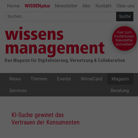
Home
WISSEN
plus
Newsletter
Abo
Kontakt
Über uns
Hier zum
kostenlosen
Newsletter
anmelden!
Das Magazin für Digitalisierung, Vernetzung & Collaboration
News
Themen
Events
WimaCard
Magazin
Services
Beratung
KI-Suche gewinnt das
Vertrauen der Konsumenten