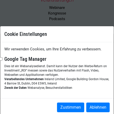
Webinare
Kongresse
Podcasts
Cookie Einstellungen
Wissensmanagement Magazin
Impressum
Wir verwenden Cookies, um Ihre Erfahrung zu verbessern.
Datenschutzerklärung
Datenschutz
Google Tag Manager
Dies ist ein Webanalysedienst. Damit kann der Nutzer den Werbe-Return on
Herausgeberin:
Nicole Lehnert
Investment „ROI“ messen sowie das Nutzerverhalten mit Flash, Video,
Westheimer Str. 18
Webseiten und Applikationen verfolgen.
Verarbeitendes Unternehmen
Ireland Limited, Google Building Gordon House,
86356 Neusäß
4 Barrow St, Dublin, D04 E5W5, Ireland
Zweck der Daten
Webanalyse, Besucherstatistiken
Telefon:
+49 (0)821 48685-290
Website:
wissensmanagement.net
Copyright © 2026
Zustimmen
Ablehnen